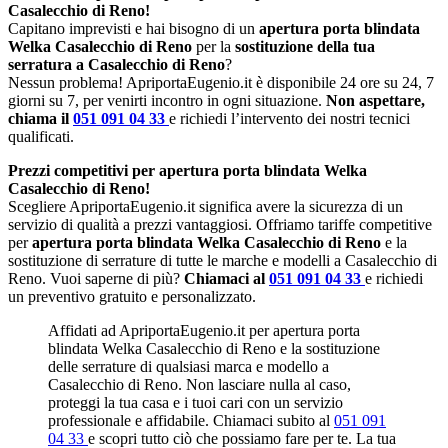
Casalecchio di Reno!
Capitano imprevisti e hai bisogno di un
apertura porta blindata
Welka Casalecchio di Reno
per la
sostituzione della tua
serratura a Casalecchio di Reno
?
Nessun problema! ApriportaEugenio.it è disponibile 24 ore su 24, 7
giorni su 7, per venirti incontro in ogni situazione.
Non aspettare,
chiama il
051 091 04 33
e richiedi l’intervento dei nostri tecnici
qualificati.
Prezzi competitivi per apertura porta blindata Welka
Casalecchio di Reno!
Scegliere ApriportaEugenio.it significa avere la sicurezza di un
servizio di qualità a prezzi vantaggiosi. Offriamo tariffe competitive
per
apertura porta blindata Welka Casalecchio di Reno
e la
sostituzione di serrature di tutte le marche e modelli a Casalecchio di
Reno. Vuoi saperne di più?
Chiamaci al
051 091 04 33
e richiedi
un preventivo gratuito e personalizzato.
Affidati ad ApriportaEugenio.it per apertura porta
blindata Welka Casalecchio di Reno e la sostituzione
delle serrature di qualsiasi marca e modello a
Casalecchio di Reno. Non lasciare nulla al caso,
proteggi la tua casa e i tuoi cari con un servizio
professionale e affidabile. Chiamaci subito al
051 091
04 33
e scopri tutto ciò che possiamo fare per te. La tua