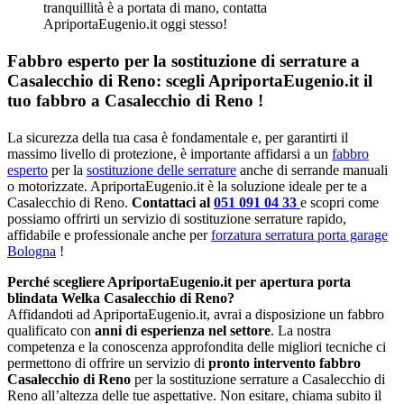
tranquillità è a portata di mano, contatta
ApriportaEugenio.it oggi stesso!
Fabbro esperto per la sostituzione di serrature a
Casalecchio di Reno: scegli ApriportaEugenio.it il
tuo fabbro a Casalecchio di Reno !
La sicurezza della tua casa è fondamentale e, per garantirti il
massimo livello di protezione, è importante affidarsi a un
fabbro
esperto
per la
sostituzione delle serrature
anche di serrande manuali
o motorizzate. ApriportaEugenio.it è la soluzione ideale per te a
Casalecchio di Reno.
Contattaci al
051 091 04 33
e scopri come
possiamo offrirti un servizio di sostituzione serrature rapido,
affidabile e professionale anche per
forzatura serratura porta garage
Bologna
!
Perché scegliere ApriportaEugenio.it per apertura porta
blindata Welka Casalecchio di Reno?
Affidandoti ad ApriportaEugenio.it, avrai a disposizione un fabbro
qualificato con
anni di esperienza nel settore
. La nostra
competenza e la conoscenza approfondita delle migliori tecniche ci
permettono di offrire un servizio di
pronto intervento fabbro
Casalecchio di Reno
per la sostituzione serrature a Casalecchio di
Reno all’altezza delle tue aspettative. Non esitare, chiama subito il