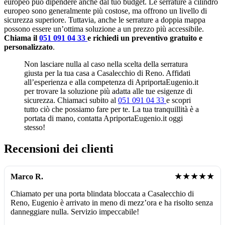
europeo può dipendere anche dal tuo budget. Le serrature a cilindro
europeo sono generalmente più costose, ma offrono un livello di
sicurezza superiore. Tuttavia, anche le serrature a doppia mappa
possono essere un’ottima soluzione a un prezzo più accessibile.
Chiama il
051 091 04 33
e richiedi un preventivo gratuito e
personalizzato
.
Non lasciare nulla al caso nella scelta della serratura
giusta per la tua casa a Casalecchio di Reno. Affidati
all’esperienza e alla competenza di ApriportaEugenio.it
per trovare la soluzione più adatta alle tue esigenze di
sicurezza. Chiamaci subito al
051 091 04 33
e scopri
tutto ciò che possiamo fare per te. La tua tranquillità è a
portata di mano, contatta ApriportaEugenio.it oggi
stesso!
Recensioni dei clienti
★★★★★
Marco R.
Chiamato per una porta blindata bloccata a Casalecchio di
Reno, Eugenio è arrivato in meno di mezz’ora e ha risolto senza
danneggiare nulla. Servizio impeccabile!