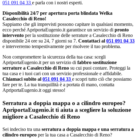
051 091 04 33
e parla con i nostri esperti.
Disponibilità 24/7 per apertura porta blindata Welka
Casalecchio di Reno!
Sappiamo che gli imprevisti possono capitare in qualsiasi momento,
ecco perché ApriportaEugenio.it garantisce un servizio di
pronto
intervento
per la sostituzione delle serrature a Casalecchio di Reno
disponibile 24 ore su 24, 7 giorni su 7.
Contattaci al
051 091 04 33
e interverremo tempestivamente per risolvere il tuo problema.
Non compromettere la sicurezza della tua casa: scegli
ApriportaEugenio.it per un servizio di
fabbro sostituzione
serrature a Casalecchio di Reno
su cui puoi contare. Proteggi la
tua casa e i tuoi cari con un servizio professionale e affidabile.
Chiamaci subito al
051 091 04 33
e scopri tutto ciò che possiamo
fare per te. La tua tranquillità è a portata di mano, contatta
ApriportaEugenio.it oggi stesso!
Serratura a doppia mappa o a cilindro europeo?
ApriportaEugenio.it ti aiuta a scegliere la soluzione
migliore a Casalecchio di Reno
Sei indeciso tra una
serratura a doppia mappa e una serratura a
cilindro europeo
per la tua casa a Casalecchio di Reno?