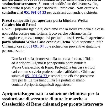
sostituzione serrature
. Se non sei soddisfatto del lavoro svolto,
faremo tutto il possibile per risolvere il problema.
Non esitare a
contattarci al
051 091 04 33
per qualsiasi domanda o richiesta.
Prezzi competitivi per apertura porta blindata Welka
Casalecchio di Reno!
Noi di ApriportaEugenio.it, crediamo che la sicurezza della tua casa
non debba costare una fortuna. Ecco perché offriamo tariffe
vantaggiose e prezzi competitivi per tutti i nostri servizi di
apertura
porta blindata Welka Casalecchio di Reno
. Vuoi saperne di più?
Chiamaci ora al
051 091 04 33
e richiedi un preventivo gratuito e
personalizzato.
Non lasciare la sicurezza della tua casa al caso, affidati
ad ApriportaEugenio.it per apertura porta blindata
Welka Casalecchio di Reno. Proteggi la tua casa e i tuoi
cari con un servizio professionale e affidabile. Chiamaci
subito al
051 091 04 33
e scopri tutto ciò che possiamo
fare per te. La tua tranquillità è a portata di mano,
contatta ApriportaEugenio.it oggi stesso!
ApriportaEugenio.it: la soluzione definitiva per la
sostituzione di serrature di tutte le marche a
Casalecchio di Reno chiamaci per pronto intervento