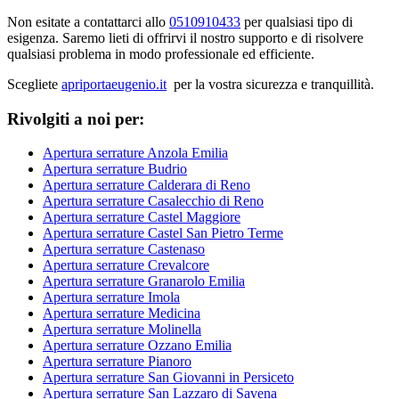
Non esitate a contattarci allo
0510910433
per qualsiasi tipo di
esigenza. Saremo lieti di offrirvi il nostro supporto e di risolvere
qualsiasi problema in modo professionale ed efficiente.
Scegliete
apriportaeugenio.it
per la vostra sicurezza e tranquillità.
Rivolgiti a noi per:
Apertura serrature Anzola Emilia
Apertura serrature Budrio
Apertura serrature Calderara di Reno
Apertura serrature Casalecchio di Reno
Apertura serrature Castel Maggiore
Apertura serrature Castel San Pietro Terme
Apertura serrature Castenaso
Apertura serrature Crevalcore
Apertura serrature Granarolo Emilia
Apertura serrature Imola
Apertura serrature Medicina
Apertura serrature Molinella
Apertura serrature Ozzano Emilia
Apertura serrature Pianoro
Apertura serrature San Giovanni in Persiceto
Apertura serrature San Lazzaro di Savena