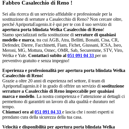
Fabbro Casalecchio di Reno
!
Sei alla ricerca di un servizio affidabile e professionale per la
sostituzione di serrature a Casalecchio di Reno? Non cercare oltre,
perché ApriportaEugenio.it è qui per te con il suo servizio di
apertura porta blindata Welka Casalecchio di Reno
!
Siamo specializzati nella sostituzione di
serrature di qualsiasi
modello e marca
, tra cui AGB, Atra, Bellitti, Bonaiti, Cisa, CR,
Defender, Dierre, Facchinetti, Fiam, Fichet, Giussani, ICSA, Iseo,
Meroni, MG, Mottura, Omec, OMR, Sab, Securemme, STV, Viro,
Welka e Yale.
Contattaci subito al
051 091 04 33
per un
preventivo gratuito e senza impegno!
Esperienza e professionalità per apertura porta blindata Welka
Casalecchio di Reno!
Grazie a oltre 20 anni di esperienza nel settore, il team di
ApriportaEugenio.it è in grado di offrire un servizio di
sostituzione
serrature a Casalecchio di Reno impeccabile per qualsiasi
marca e modello
. La nostra competenza e l’attenzione ai dettagli ci
permettono di garantirti un lavoro di alta qualità e duraturo nel
tempo.
Chiamaci ora al
051 091 04 33
e lascia che i nostri esperti si
prendano cura della sicurezza della tua casa.
Velocità e disponibilità per apertura porta blindata Welka