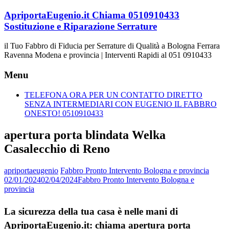
Vai
ApriportaEugenio.it Chiama 0510910433
al
Sostituzione e Riparazione Serrature
contenuto
il Tuo Fabbro di Fiducia per Serrature di Qualità a Bologna Ferrara
Ravenna Modena e provincia | Interventi Rapidi al 051 0910433
Menu
TELEFONA ORA PER UN CONTATTO DIRETTO
SENZA INTERMEDIARI CON EUGENIO IL FABBRO
ONESTO! 0510910433
apertura porta blindata Welka
Casalecchio di Reno
apriportaeugenio
Fabbro Pronto Intervento Bologna e provincia
02/01/2024
02/04/2024
Fabbro Pronto Intervento Bologna e
provincia
La sicurezza della tua casa è nelle mani di
ApriportaEugenio.it: chiama apertura porta