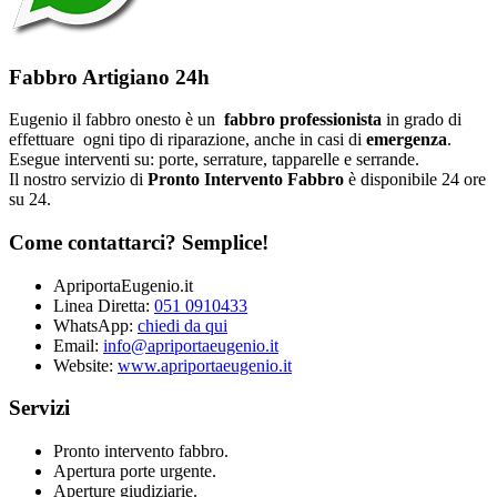
Fabbro Artigiano 24h
Eugenio il fabbro onesto è un
fabbro professionista
in grado di
effettuare ogni tipo di riparazione, anche in casi di
emergenza
.
Esegue interventi su: porte, serrature, tapparelle e serrande.
Il nostro servizio di
Pronto Intervento Fabbro
è disponibile 24 ore
su 24.
Come contattarci? Semplice!
ApriportaEugenio.it
Linea Diretta:
051 0910433
WhatsApp:
chiedi da qui
Email:
info@apriportaeugenio.it
Website:
www.apriportaeugenio.it
Servizi
Pronto intervento fabbro.
Apertura porte urgente.
Aperture giudiziarie.