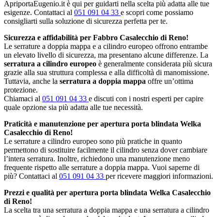
ApriportaEugenio.it è qui per guidarti nella scelta più adatta alle tue
esigenze. Contattaci al
051 091 04 33
e scopri come possiamo
consigliarti sulla soluzione di sicurezza perfetta per te.
Sicurezza e affidabilità per Fabbro Casalecchio di Reno!
Le serrature a doppia mappa e a cilindro europeo offrono entrambe
un elevato livello di sicurezza, ma presentano alcune differenze. La
serratura a cilindro europeo
è generalmente considerata più sicura
grazie alla sua struttura complessa e alla difficoltà di manomissione.
Tuttavia, anche la
serratura a doppia mappa
offre un’ottima
protezione.
Chiamaci al
051 091 04 33
e discuti con i nostri esperti per capire
quale opzione sia più adatta alle tue necessità.
Praticità e manutenzione per apertura porta blindata Welka
Casalecchio di Reno!
Le serrature a cilindro europeo sono più pratiche in quanto
permettono di sostituire facilmente il cilindro senza dover cambiare
l’intera serratura. Inoltre, richiedono una manutenzione meno
frequente rispetto alle serrature a doppia mappa. Vuoi saperne di
più? Contattaci al
051 091 04 33
per ricevere maggiori informazioni.
Prezzi e qualità per apertura porta blindata Welka Casalecchio
di Reno!
La scelta tra una serratura a doppia mappa e una serratura a cilindro