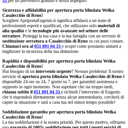
33
per un preventivo gratuito e senza impegno!
Sicurezza e affidabilità per apertura porta blindata Welka
Casalecchio di Reno!
Scegliere ApriportaEugenio.it significa affidarsi a un team di
professionisti esperti e qualificati, che utilizzano solo
materiali di
alta qualità
e le
tecnologie più avanzate nel settore delle
serrature
. Proteggi la tua casa e la tua famiglia con un servizio di
sostituzione serratura a Casalecchio di Reno
su cui puoi contare.
Chiamaci ora al
051 091 04 33
e scopri come possiamo aiutarti a
migliorare la sicurezza della tua abitazione.
Rapidità e disponibilità per apertura porta blindata Welka
Casalecchio di Reno!
Hai bisogno di un
intervento urgente
? Nessun problema! Il nostro
servizio di
apertura porta blindata Welka Casalecchio di Reno
è
disponibile 24 ore su 24, 7 giorni su 7, per garantirti assistenza e
supporto in ogni momento. Non aspettare che sia troppo tardi,
chiama subito il
051 091 04 33
e richiedi l’intervento di Eugenio
che ti risponderà direttamente senza alcun intermediario, cercherà di
capire la situazione e sarà a casa tua nel minor tempo possibile!
Soddisfazione garantita per apertura porta blindata Welka
Casalecchio di Reno!
La tua soddisfazione è la nostra priorità. Per questo motivo, offriamo
una
garanzia di 100% soddisfazione per tutti i nostri servizi di