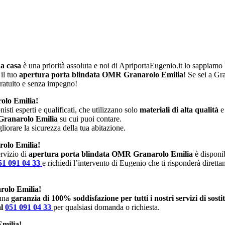
ua casa
è una priorità assoluta e noi di ApriportaEugenio.it lo sappiam
 il tuo
apertura porta blindata OMR Granarolo Emilia
! Se sei a Gr
ratuito e senza impegno!
olo Emilia!
isti esperti e qualificati, che utilizzano solo
materiali di alta qualità
e
 Granarolo Emilia
su cui puoi contare.
iorare la sicurezza della tua abitazione.
rolo Emilia!
rvizio di
apertura porta blindata OMR Granarolo Emilia
è disponib
51 091 04 33
e richiedi l’intervento di Eugenio che ti risponderà dirett
rolo Emilia!
 una
garanzia di 100% soddisfazione per tutti i nostri servizi di sost
al
051 091 04 33
per qualsiasi domanda o richiesta.
Emilia!