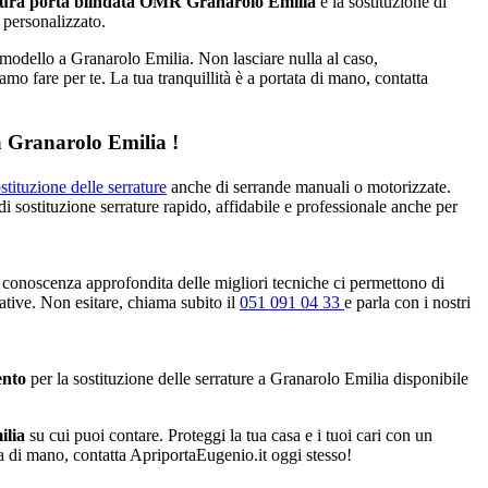
tura porta blindata OMR Granarolo Emilia
e la sostituzione di
 personalizzato.
 modello a Granarolo Emilia. Non lasciare nulla al caso,
amo fare per te. La tua tranquillità è a portata di mano, contatta
 a Granarolo Emilia !
stituzione delle serrature
anche di serrande manuali o motorizzate.
di sostituzione serrature rapido, affidabile e professionale anche per
 conoscenza approfondita delle migliori tecniche ci permettono di
tative. Non esitare, chiama subito il
051 091 04 33
e parla con i nostri
ento
per la sostituzione delle serrature a Granarolo Emilia disponibile
ilia
su cui puoi contare. Proteggi la tua casa e i tuoi cari con un
ata di mano, contatta ApriportaEugenio.it oggi stesso!