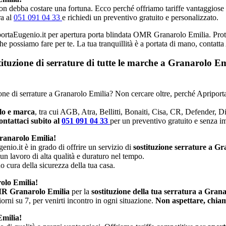
n debba costare una fortuna. Ecco perché offriamo tariffe vantaggiose e p
ra al
051 091 04 33
e richiedi un preventivo gratuito e personalizzato.
iportaEugenio.it per apertura porta blindata OMR Granarolo Emilia. Proteg
che possiamo fare per te. La tua tranquillità è a portata di mano, contatt
stituzione di serrature di tutte le marche a Granarolo 
uzione di serrature a Granarolo Emilia? Non cercare oltre, perché Apriport
llo e marca
, tra cui AGB, Atra, Bellitti, Bonaiti, Cisa, CR, Defender, 
ntattaci subito al
051 091 04 33
per un preventivo gratuito e senza 
ranarolo Emilia!
enio.it è in grado di offrire un servizio di
sostituzione serrature a G
 un lavoro di alta qualità e duraturo nel tempo.
no cura della sicurezza della tua casa.
olo Emilia!
MR Granarolo Emilia
per la
sostituzione della tua serratura a Gran
rni su 7, per venirti incontro in ogni situazione.
Non aspettare, chiam
Emilia!