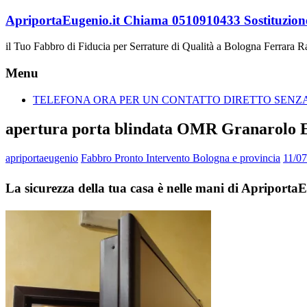
Vai
ApriportaEugenio.it Chiama 0510910433 Sostituzione
al
contenuto
il Tuo Fabbro di Fiducia per Serrature di Qualità a Bologna Ferrara 
Menu
TELEFONA ORA PER UN CONTATTO DIRETTO SENZA 
apertura porta blindata OMR Granarolo 
apriportaeugenio
Fabbro Pronto Intervento Bologna e provincia
11/0
La sicurezza della tua casa è nelle mani di Apripor