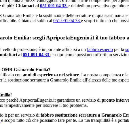
io di qualità a prezzi vantaggiosi. Offriamo tariffe competitive per
aper
e di più?
Chiamaci al
051 091 04 33
e richiedi un preventivo gratuito e
 Granarolo Emilia e la sostituzione delle serrature di qualsiasi marca e
 affidabile. Chiamaci subito al
051 091 04 33
e scopri tutto ciò che possi
narolo Emilia: scegli ApriportaEugenio.it il tuo fabbro
livello di protezione, è importante affidarsi a un
fabbro esperto
per la
so
ontattaci al
051 091 04 33
e scopri come possiamo offrirti un servizio 
ata OMR Granarolo Emilia?
alificato con
anni di esperienza nel settore
. La nostra competenza e la
er la sostituzione serrature a Granarolo Emilia all’altezza delle tue aspet
milia!
cco perché ApriportaEugenio.it garantisce un servizio di
pronto interv
mo tempestivamente per risolvere il tuo problema.
o.it per un servizio di
fabbro sostituzione serrature a Granarolo Em
3
e scopri tutto ciò che possiamo fare per te. La tua tranquillità è a port