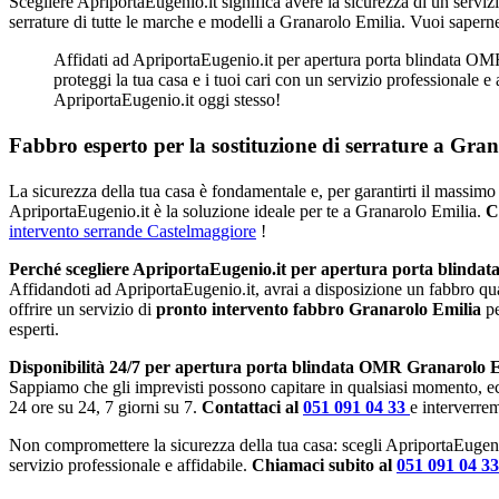
Scegliere ApriportaEugenio.it significa avere la sicurezza di un serviz
serrature di tutte le marche e modelli a Granarolo Emilia. Vuoi sapern
Affidati ad ApriportaEugenio.it per apertura porta blindata OMR
proteggi la tua casa e i tuoi cari con un servizio professionale e
ApriportaEugenio.it oggi stesso!
Fabbro esperto per la sostituzione di serrature a Gra
La sicurezza della tua casa è fondamentale e, per garantirti il massimo 
ApriportaEugenio.it è la soluzione ideale per te a Granarolo Emilia.
C
intervento serrande Castelmaggiore
!
Perché scegliere ApriportaEugenio.it per apertura porta blind
Affidandoti ad ApriportaEugenio.it, avrai a disposizione un fabbro qu
offrire un servizio di
pronto intervento fabbro Granarolo Emilia
p
esperti.
Disponibilità 24/7 per apertura porta blindata OMR Granarolo E
Sappiamo che gli imprevisti possono capitare in qualsiasi momento, e
24 ore su 24, 7 giorni su 7.
Contattaci al
051 091 04 33
e interverre
Non compromettere la sicurezza della tua casa: scegli ApriportaEugeni
servizio professionale e affidabile.
Chiamaci subito al
051 091 04 3