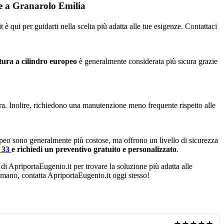
re a Granarolo Emilia
è qui per guidarti nella scelta più adatta alle tue esigenze. Contattaci
tura a cilindro europeo
è generalmente considerata più sicura grazie
ura. Inoltre, richiedono una manutenzione meno frequente rispetto alle
opeo sono generalmente più costose, ma offrono un livello di sicurezza
4 33
e richiedi un preventivo gratuito e personalizzato
.
 di ApriportaEugenio.it per trovare la soluzione più adatta alle
di mano, contatta ApriportaEugenio.it oggi stesso!
★★★★★