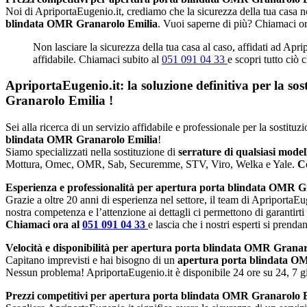
Noi di ApriportaEugenio.it, crediamo che la sicurezza della tua casa no
blindata OMR Granarolo Emilia
. Vuoi saperne di più? Chiamaci o
Non lasciare la sicurezza della tua casa al caso, affidati ad Apr
affidabile. Chiamaci subito al
051 091 04 33
e scopri tutto ciò 
ApriportaEugenio.it: la soluzione definitiva per la so
Granarolo Emilia
!
Sei alla ricerca di un servizio affidabile e professionale per la sostit
blindata OMR Granarolo Emilia
!
Siamo specializzati nella sostituzione di
serrature di qualsiasi mode
Mottura, Omec, OMR, Sab, Securemme, STV, Viro, Welka e Yale.
Co
Esperienza e professionalità per apertura porta blindata OMR G
Grazie a oltre 20 anni di esperienza nel settore, il team di ApriportaEug
nostra competenza e l’attenzione ai dettagli ci permettono di garantirti
Chiamaci ora al
051 091 04 33
e lascia che i nostri esperti si prenda
Velocità e disponibilità per apertura porta blindata OMR Granar
Capitano imprevisti e hai bisogno di un
apertura porta blindata O
Nessun problema! ApriportaEugenio.it è disponibile 24 ore su 24, 7 gio
Prezzi competitivi per apertura porta blindata OMR Granarolo 