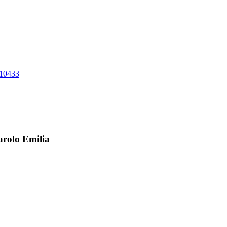
10433
arolo Emilia