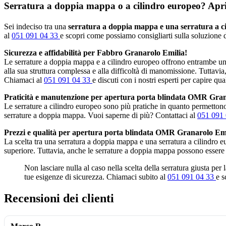
Serratura a doppia mappa o a cilindro europeo? Apripo
Sei indeciso tra una
serratura a doppia mappa e una serratura a c
al
051 091 04 33
e scopri come possiamo consigliarti sulla soluzione di
Sicurezza e affidabilità per Fabbro Granarolo Emilia!
Le serrature a doppia mappa e a cilindro europeo offrono entrambe un 
alla sua struttura complessa e alla difficoltà di manomissione. Tuttavia
Chiamaci al
051 091 04 33
e discuti con i nostri esperti per capire qua
Praticità e manutenzione per apertura porta blindata OMR Gran
Le serrature a cilindro europeo sono più pratiche in quanto permettono 
serrature a doppia mappa. Vuoi saperne di più? Contattaci al
051 091
Prezzi e qualità per apertura porta blindata OMR Granarolo Emi
La scelta tra una serratura a doppia mappa e una serratura a cilindro 
superiore. Tuttavia, anche le serrature a doppia mappa possono essere
Non lasciare nulla al caso nella scelta della serratura giusta per
tue esigenze di sicurezza. Chiamaci subito al
051 091 04 33
e s
Recensioni dei clienti