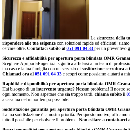
La
sicurezza della t
rispondere alle tue esigenze
con soluzioni rapide ed efficienti: siamo
cercare oltre.
Contattaci subito al
051 091 04 33
per un preventivo g
Sicurezza e affidabilità per apertura porta blindata OMR Granar
Scegliere ApriportaEugenio.it significa affidarsi a un team di profession
tua casa e la tua famiglia con un servizio di
sostituzione serratura a
Chiamaci ora al
051 091 04 33
e scopri come possiamo aiutarti a migl
Rapidità e disponibilità per apertura porta blindata OMR Grana
Hai bisogno di un
intervento urgente
? Nessun problema! Il nostro se
ogni momento. Non aspettare che sia troppo tardi,
chiama subito il
0
a casa tua nel minor tempo possibile!
Soddisfazione garantita per apertura porta blindata OMR Grana
La tua soddisfazione è la nostra priorità. Per questo motivo, offriamo
tutto il possibile per risolvere il problema.
Non esitare a contattarci 
Prezzi competitivi per apertura porta blindata OMR Granarolo 