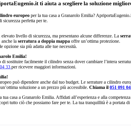
rtaEugenio.it ti aiuta a scegliere la soluzione miglio
ilindro europeo
per la tua casa a Granarolo Emilia? ApriportaEugenio.it 
 sicurezza perfetta per te.
elevato livello di sicurezza, ma presentano alcune differenze. La
serra
, anche la
serratura a doppia mappa
offre un’ottima protezione.
le opzione sia più adatta alle tue necessità.
arolo Emilia!
di sostituire facilmente il cilindro senza dover cambiare l’intera serrat
 04 33
per ricevere maggiori informazioni.
lia!
europeo può dipendere anche dal tuo budget. Le serrature a cilindro eur
 un’ottima soluzione a un prezzo più accessibile.
Chiama il
051 091 0
 la tua casa a Granarolo Emilia. Affidati all’esperienza e alla competenza
copri tutto ciò che possiamo fare per te. La tua tranquillità è a portata 