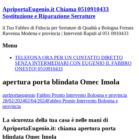
Vai
ApriportaEugenio.it Chiama 0510910433
al
Sostituzione e Riparazione Serrature
contenuto
il Tuo Fabbro di Fiducia per Serrature di Qualità a Bologna Ferrara
Ravenna Modena e provincia | Interventi Rapidi al 051 0910433
Menu
TELEFONA ORA PER UN CONTATTO DIRETTO
SENZA INTERMEDIARI CON EUGENIO IL FABBRO
ONESTO! 0510910433
apertura porta blindata Omec Imola
apriportaeugenio
Fabbro Pronto Intervento Bologna e provincia
28/02/2024
02/04/2024
Fabbro Pronto Intervento Bologna e
provincia
La sicurezza della tua casa è nelle mani di
ApriportaEugenio.it: chiama apertura porta
blindata Omec Imola