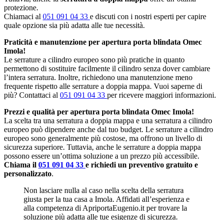
protezione.
Chiamaci al
051 091 04 33
e discuti con i nostri esperti per capire
quale opzione sia più adatta alle tue necessità.
Praticità e manutenzione per apertura porta blindata Omec
Imola!
Le serrature a cilindro europeo sono più pratiche in quanto
permettono di sostituire facilmente il cilindro senza dover cambiare
l’intera serratura. Inoltre, richiedono una manutenzione meno
frequente rispetto alle serrature a doppia mappa. Vuoi saperne di
più? Contattaci al
051 091 04 33
per ricevere maggiori informazioni.
Prezzi e qualità per apertura porta blindata Omec Imola!
La scelta tra una serratura a doppia mappa e una serratura a cilindro
europeo può dipendere anche dal tuo budget. Le serrature a cilindro
europeo sono generalmente più costose, ma offrono un livello di
sicurezza superiore. Tuttavia, anche le serrature a doppia mappa
possono essere un’ottima soluzione a un prezzo più accessibile.
Chiama il
051 091 04 33
e richiedi un preventivo gratuito e
personalizzato
.
Non lasciare nulla al caso nella scelta della serratura
giusta per la tua casa a Imola. Affidati all’esperienza e
alla competenza di ApriportaEugenio.it per trovare la
soluzione più adatta alle tue esigenze di sicurezza.