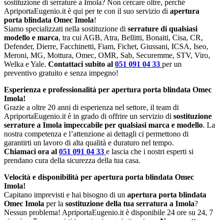
sostituzione di serrature a Imola? Non cercare oltre, perché
ApriportaEugenio.it è qui per te con il suo servizio di
apertura
porta blindata Omec Imola
!
Siamo specializzati nella sostituzione di
serrature di qualsiasi
modello e marca
, tra cui AGB, Atra, Bellitti, Bonaiti, Cisa, CR,
Defender, Dierre, Facchinetti, Fiam, Fichet, Giussani, ICSA, Iseo,
Meroni, MG, Mottura, Omec, OMR, Sab, Securemme, STV, Viro,
Welka e Yale.
Contattaci subito al
051 091 04 33
per un
preventivo gratuito e senza impegno!
Esperienza e professionalità per apertura porta blindata Omec
Imola!
Grazie a oltre 20 anni di esperienza nel settore, il team di
ApriportaEugenio.it è in grado di offrire un servizio di
sostituzione
serrature a Imola impeccabile per qualsiasi marca e modello
. La
nostra competenza e l’attenzione ai dettagli ci permettono di
garantirti un lavoro di alta qualità e duraturo nel tempo.
Chiamaci ora al
051 091 04 33
e lascia che i nostri esperti si
prendano cura della sicurezza della tua casa.
Velocità e disponibilità per apertura porta blindata Omec
Imola!
Capitano imprevisti e hai bisogno di un
apertura porta blindata
Omec Imola
per la
sostituzione della tua serratura a Imola
?
Nessun problema! ApriportaEugenio.it è disponibile 24 ore su 24, 7