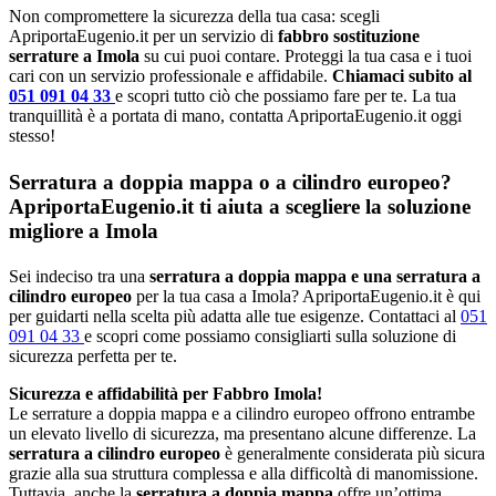
Non compromettere la sicurezza della tua casa: scegli
ApriportaEugenio.it per un servizio di
fabbro sostituzione
serrature a Imola
su cui puoi contare. Proteggi la tua casa e i tuoi
cari con un servizio professionale e affidabile.
Chiamaci subito al
051 091 04 33
e scopri tutto ciò che possiamo fare per te. La tua
tranquillità è a portata di mano, contatta ApriportaEugenio.it oggi
stesso!
Serratura a doppia mappa o a cilindro europeo?
ApriportaEugenio.it ti aiuta a scegliere la soluzione
migliore a Imola
Sei indeciso tra una
serratura a doppia mappa e una serratura a
cilindro europeo
per la tua casa a Imola? ApriportaEugenio.it è qui
per guidarti nella scelta più adatta alle tue esigenze. Contattaci al
051
091 04 33
e scopri come possiamo consigliarti sulla soluzione di
sicurezza perfetta per te.
Sicurezza e affidabilità per Fabbro Imola!
Le serrature a doppia mappa e a cilindro europeo offrono entrambe
un elevato livello di sicurezza, ma presentano alcune differenze. La
serratura a cilindro europeo
è generalmente considerata più sicura
grazie alla sua struttura complessa e alla difficoltà di manomissione.
Tuttavia, anche la
serratura a doppia mappa
offre un’ottima