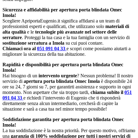
Sicurezza e affidabilità per apertura porta blindata Omec
Imola!
Scegliere ApriportaEugenio.it significa affidarsi a un team di
professionisti esperti e qualificati, che utilizzano solo
materiali di
alta qualità
e le
tecnologie più avanzate nel settore delle
serrature
. Proteggi la tua casa e la tua famiglia con un servizio di
sostituzione serratura a Imola
su cui puoi contare.
Chiamaci ora al
051 091 04 33
e scopri come possiamo aiutarti a
migliorare la sicurezza della tua abitazione.
Rapidità e disponibilità per apertura porta blindata Omec
Imola!
Hai bisogno di un
intervento urgente
? Nessun problema! Il nostro
servizio di
apertura porta blindata Omec Imola
è disponibile 24
ore su 24, 7 giorni su 7, per garantirti assistenza e supporto in ogni
momento. Non aspettare che sia troppo tardi,
chiama subito il
051
091 04 33
e richiedi l’intervento di Eugenio che ti risponderà
direttamente senza alcun intermediario, cercherà di capire la
situazione e sarà a casa tua nel minor tempo possibile!
Soddisfazione garantita per apertura porta blindata Omec
Imola!
La tua soddisfazione è la nostra priorità. Per questo motivo, offriamo
una
garanzia di 100% soddisfazione per tutti i nostri servizi di