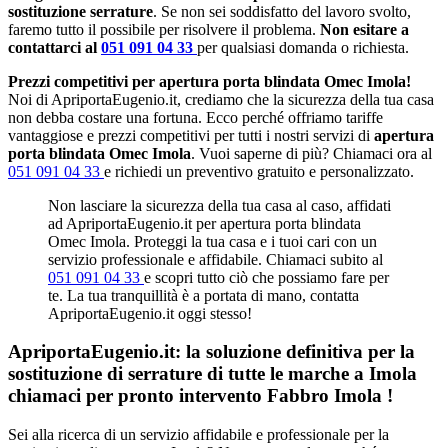
sostituzione serrature
. Se non sei soddisfatto del lavoro svolto,
faremo tutto il possibile per risolvere il problema.
Non esitare a
contattarci al
051 091 04 33
per qualsiasi domanda o richiesta.
Prezzi competitivi per apertura porta blindata Omec Imola!
Noi di ApriportaEugenio.it, crediamo che la sicurezza della tua casa
non debba costare una fortuna. Ecco perché offriamo tariffe
vantaggiose e prezzi competitivi per tutti i nostri servizi di
apertura
porta blindata Omec Imola
. Vuoi saperne di più? Chiamaci ora al
051 091 04 33
e richiedi un preventivo gratuito e personalizzato.
Non lasciare la sicurezza della tua casa al caso, affidati
ad ApriportaEugenio.it per apertura porta blindata
Omec Imola. Proteggi la tua casa e i tuoi cari con un
servizio professionale e affidabile. Chiamaci subito al
051 091 04 33
e scopri tutto ciò che possiamo fare per
te. La tua tranquillità è a portata di mano, contatta
ApriportaEugenio.it oggi stesso!
ApriportaEugenio.it: la soluzione definitiva per la
sostituzione di serrature di tutte le marche a Imola
chiamaci per pronto intervento
Fabbro Imola
!
Sei alla ricerca di un servizio affidabile e professionale per la