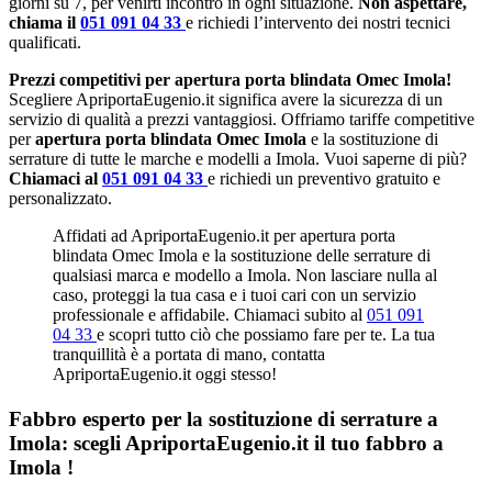
giorni su 7, per venirti incontro in ogni situazione.
Non aspettare,
chiama il
051 091 04 33
e richiedi l’intervento dei nostri tecnici
qualificati.
Prezzi competitivi per apertura porta blindata Omec Imola!
Scegliere ApriportaEugenio.it significa avere la sicurezza di un
servizio di qualità a prezzi vantaggiosi. Offriamo tariffe competitive
per
apertura porta blindata Omec Imola
e la sostituzione di
serrature di tutte le marche e modelli a Imola. Vuoi saperne di più?
Chiamaci al
051 091 04 33
e richiedi un preventivo gratuito e
personalizzato.
Affidati ad ApriportaEugenio.it per apertura porta
blindata Omec Imola e la sostituzione delle serrature di
qualsiasi marca e modello a Imola. Non lasciare nulla al
caso, proteggi la tua casa e i tuoi cari con un servizio
professionale e affidabile. Chiamaci subito al
051 091
04 33
e scopri tutto ciò che possiamo fare per te. La tua
tranquillità è a portata di mano, contatta
ApriportaEugenio.it oggi stesso!
Fabbro esperto per la sostituzione di serrature a
Imola: scegli ApriportaEugenio.it il tuo fabbro a
Imola !