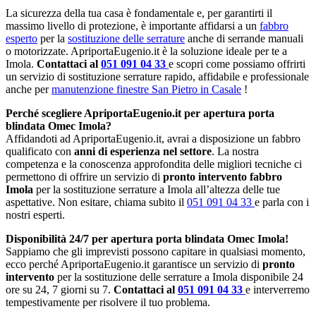
La sicurezza della tua casa è fondamentale e, per garantirti il
massimo livello di protezione, è importante affidarsi a un
fabbro
esperto
per la
sostituzione delle serrature
anche di serrande manuali
o motorizzate. ApriportaEugenio.it è la soluzione ideale per te a
Imola.
Contattaci al
051 091 04 33
e scopri come possiamo offrirti
un servizio di sostituzione serrature rapido, affidabile e professionale
anche per
manutenzione finestre San Pietro in Casale
!
Perché scegliere ApriportaEugenio.it per apertura porta
blindata Omec Imola?
Affidandoti ad ApriportaEugenio.it, avrai a disposizione un fabbro
qualificato con
anni di esperienza nel settore
. La nostra
competenza e la conoscenza approfondita delle migliori tecniche ci
permettono di offrire un servizio di
pronto intervento fabbro
Imola
per la sostituzione serrature a Imola all’altezza delle tue
aspettative. Non esitare, chiama subito il
051 091 04 33
e parla con i
nostri esperti.
Disponibilità 24/7 per apertura porta blindata Omec Imola!
Sappiamo che gli imprevisti possono capitare in qualsiasi momento,
ecco perché ApriportaEugenio.it garantisce un servizio di
pronto
intervento
per la sostituzione delle serrature a Imola disponibile 24
ore su 24, 7 giorni su 7.
Contattaci al
051 091 04 33
e interverremo
tempestivamente per risolvere il tuo problema.