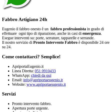
Fabbro Artigiano 24h
Eugenio il fabbro onesto è un
fabbro professionista
in grado di
effettuare ogni tipo di riparazione, anche in casi di
emergenza
.
Esegue interventi su: porte, serrature, tapparelle e serrande.
Il nostro servizio di
Pronto Intervento Fabbro
è disponibile 24 ore
su 24.
Come contattarci? Semplice!
ApriportaEugenio.it
Linea Diretta:
051 0910433
WhatsApp:
chiedi da qui
Email:
info@apriportaeugenio.it
Website:
www.apriportaeugenio.it
Servizi
Pronto intervento fabbro.
Apertura porte urgente.