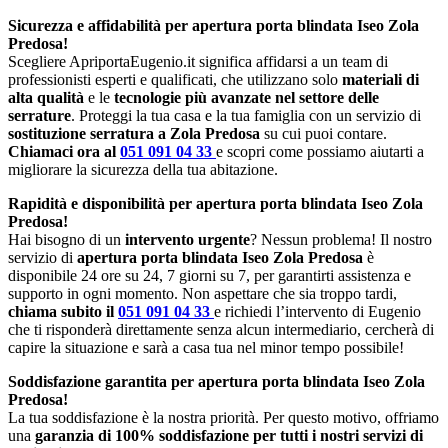
Sicurezza e affidabilità per apertura porta blindata Iseo Zola
Predosa!
Scegliere ApriportaEugenio.it significa affidarsi a un team di
professionisti esperti e qualificati, che utilizzano solo
materiali di
alta qualità
e le
tecnologie più avanzate nel settore delle
serrature
. Proteggi la tua casa e la tua famiglia con un servizio di
sostituzione serratura a Zola Predosa
su cui puoi contare.
Chiamaci ora al
051 091 04 33
e scopri come possiamo aiutarti a
migliorare la sicurezza della tua abitazione.
Rapidità e disponibilità per apertura porta blindata Iseo Zola
Predosa!
Hai bisogno di un
intervento urgente
? Nessun problema! Il nostro
servizio di
apertura porta blindata Iseo Zola Predosa
è
disponibile 24 ore su 24, 7 giorni su 7, per garantirti assistenza e
supporto in ogni momento. Non aspettare che sia troppo tardi,
chiama subito il
051 091 04 33
e richiedi l’intervento di Eugenio
che ti risponderà direttamente senza alcun intermediario, cercherà di
capire la situazione e sarà a casa tua nel minor tempo possibile!
Soddisfazione garantita per apertura porta blindata Iseo Zola
Predosa!
La tua soddisfazione è la nostra priorità. Per questo motivo, offriamo
una
garanzia di 100% soddisfazione per tutti i nostri servizi di