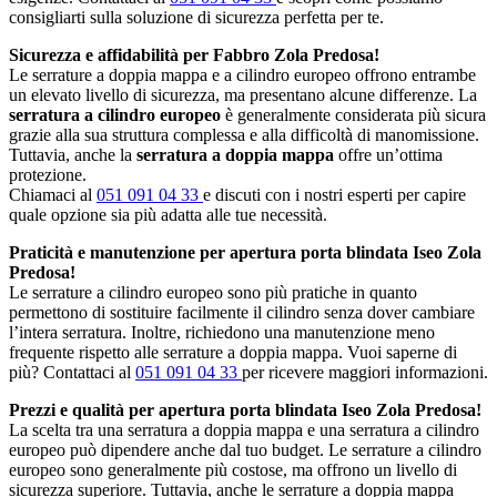
consigliarti sulla soluzione di sicurezza perfetta per te.
Sicurezza e affidabilità per Fabbro Zola Predosa!
Le serrature a doppia mappa e a cilindro europeo offrono entrambe
un elevato livello di sicurezza, ma presentano alcune differenze. La
serratura a cilindro europeo
è generalmente considerata più sicura
grazie alla sua struttura complessa e alla difficoltà di manomissione.
Tuttavia, anche la
serratura a doppia mappa
offre un’ottima
protezione.
Chiamaci al
051 091 04 33
e discuti con i nostri esperti per capire
quale opzione sia più adatta alle tue necessità.
Praticità e manutenzione per apertura porta blindata Iseo Zola
Predosa!
Le serrature a cilindro europeo sono più pratiche in quanto
permettono di sostituire facilmente il cilindro senza dover cambiare
l’intera serratura. Inoltre, richiedono una manutenzione meno
frequente rispetto alle serrature a doppia mappa. Vuoi saperne di
più? Contattaci al
051 091 04 33
per ricevere maggiori informazioni.
Prezzi e qualità per apertura porta blindata Iseo Zola Predosa!
La scelta tra una serratura a doppia mappa e una serratura a cilindro
europeo può dipendere anche dal tuo budget. Le serrature a cilindro
europeo sono generalmente più costose, ma offrono un livello di
sicurezza superiore. Tuttavia, anche le serrature a doppia mappa