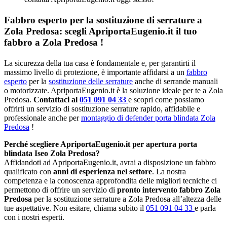
Fabbro esperto per la sostituzione di serrature a
Zola Predosa: scegli ApriportaEugenio.it il tuo
fabbro a Zola Predosa !
La sicurezza della tua casa è fondamentale e, per garantirti il
massimo livello di protezione, è importante affidarsi a un
fabbro
esperto
per la
sostituzione delle serrature
anche di serrande manuali
o motorizzate. ApriportaEugenio.it è la soluzione ideale per te a Zola
Predosa.
Contattaci al
051 091 04 33
e scopri come possiamo
offrirti un servizio di sostituzione serrature rapido, affidabile e
professionale anche per
montaggio di defender porta blindata Zola
Predosa
!
Perché scegliere ApriportaEugenio.it per apertura porta
blindata Iseo Zola Predosa?
Affidandoti ad ApriportaEugenio.it, avrai a disposizione un fabbro
qualificato con
anni di esperienza nel settore
. La nostra
competenza e la conoscenza approfondita delle migliori tecniche ci
permettono di offrire un servizio di
pronto intervento fabbro Zola
Predosa
per la sostituzione serrature a Zola Predosa all’altezza delle
tue aspettative. Non esitare, chiama subito il
051 091 04 33
e parla
con i nostri esperti.