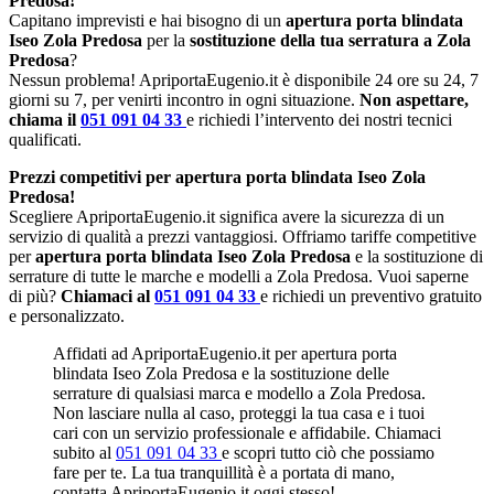
Predosa!
Capitano imprevisti e hai bisogno di un
apertura porta blindata
Iseo Zola Predosa
per la
sostituzione della tua serratura a Zola
Predosa
?
Nessun problema! ApriportaEugenio.it è disponibile 24 ore su 24, 7
giorni su 7, per venirti incontro in ogni situazione.
Non aspettare,
chiama il
051 091 04 33
e richiedi l’intervento dei nostri tecnici
qualificati.
Prezzi competitivi per apertura porta blindata Iseo Zola
Predosa!
Scegliere ApriportaEugenio.it significa avere la sicurezza di un
servizio di qualità a prezzi vantaggiosi. Offriamo tariffe competitive
per
apertura porta blindata Iseo Zola Predosa
e la sostituzione di
serrature di tutte le marche e modelli a Zola Predosa. Vuoi saperne
di più?
Chiamaci al
051 091 04 33
e richiedi un preventivo gratuito
e personalizzato.
Affidati ad ApriportaEugenio.it per apertura porta
blindata Iseo Zola Predosa e la sostituzione delle
serrature di qualsiasi marca e modello a Zola Predosa.
Non lasciare nulla al caso, proteggi la tua casa e i tuoi
cari con un servizio professionale e affidabile. Chiamaci
subito al
051 091 04 33
e scopri tutto ciò che possiamo
fare per te. La tua tranquillità è a portata di mano,
contatta ApriportaEugenio.it oggi stesso!