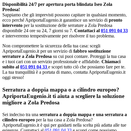
Disponibilità 24/7 per apertura porta blindata Iseo Zola
Predosa!
Sappiamo che gli imprevisti possono capitare in qualsiasi momento,
ecco perché ApriportaEugenio.it garantisce un servizio di
pronto
intervento
per la sostituzione delle serrature a Zola Predosa
disponibile 24 ore su 24, 7 giorni su 7.
Contattaci al
051 091 04 33
e interverremo tempestivamente per risolvere il tuo problema.
Non compromettere la sicurezza della tua casa: scegli
ApriportaEugenio.it per un servizio di
fabbro sostituzione
serrature a Zola Predosa
su cui puoi contare. Proteggi la tua casa
e i tuoi cari con un servizio professionale e affidabile.
Chiamaci
subito al
051 091 04 33
e scopri tutto ciò che possiamo fare per te.
La tua tranquillità è a portata di mano, contatta ApriportaEugenio.it
oggi stesso!
Serratura a doppia mappa o a cilindro europeo?
ApriportaEugenio.it ti aiuta a scegliere la soluzione
migliore a Zola Predosa
Sei indeciso tra una
serratura a doppia mappa e una serratura a
cilindro europeo
per la tua casa a Zola Predosa?
ApriportaEugenio.it è qui per guidarti nella scelta più adatta alle tue
esigenze. Contattaci al
051 091 04 33
e scopri come possiamo