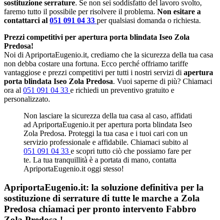
sostituzione serrature
. Se non sei soddisfatto del lavoro svolto,
faremo tutto il possibile per risolvere il problema.
Non esitare a
contattarci al
051 091 04 33
per qualsiasi domanda o richiesta.
Prezzi competitivi per apertura porta blindata Iseo Zola
Predosa!
Noi di ApriportaEugenio.it, crediamo che la sicurezza della tua casa
non debba costare una fortuna. Ecco perché offriamo tariffe
vantaggiose e prezzi competitivi per tutti i nostri servizi di
apertura
porta blindata Iseo Zola Predosa
. Vuoi saperne di più? Chiamaci
ora al
051 091 04 33
e richiedi un preventivo gratuito e
personalizzato.
Non lasciare la sicurezza della tua casa al caso, affidati
ad ApriportaEugenio.it per apertura porta blindata Iseo
Zola Predosa. Proteggi la tua casa e i tuoi cari con un
servizio professionale e affidabile. Chiamaci subito al
051 091 04 33
e scopri tutto ciò che possiamo fare per
te. La tua tranquillità è a portata di mano, contatta
ApriportaEugenio.it oggi stesso!
ApriportaEugenio.it: la soluzione definitiva per la
sostituzione di serrature di tutte le marche a Zola
Predosa chiamaci per pronto intervento
Fabbro
Zola Predosa
!