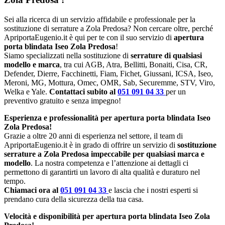
Sei alla ricerca di un servizio affidabile e professionale per la
sostituzione di serrature a Zola Predosa? Non cercare oltre, perché
ApriportaEugenio.it è qui per te con il suo servizio di
apertura
porta blindata Iseo Zola Predosa
!
Siamo specializzati nella sostituzione di
serrature di qualsiasi
modello e marca
, tra cui AGB, Atra, Bellitti, Bonaiti, Cisa, CR,
Defender, Dierre, Facchinetti, Fiam, Fichet, Giussani, ICSA, Iseo,
Meroni, MG, Mottura, Omec, OMR, Sab, Securemme, STV, Viro,
Welka e Yale.
Contattaci subito al
051 091 04 33
per un
preventivo gratuito e senza impegno!
Esperienza e professionalità per apertura porta blindata Iseo
Zola Predosa!
Grazie a oltre 20 anni di esperienza nel settore, il team di
ApriportaEugenio.it è in grado di offrire un servizio di
sostituzione
serrature a Zola Predosa impeccabile per qualsiasi marca e
modello
. La nostra competenza e l’attenzione ai dettagli ci
permettono di garantirti un lavoro di alta qualità e duraturo nel
tempo.
Chiamaci ora al
051 091 04 33
e lascia che i nostri esperti si
prendano cura della sicurezza della tua casa.
Velocità e disponibilità per apertura porta blindata Iseo Zola