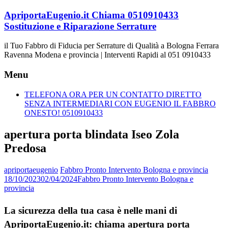
Vai
ApriportaEugenio.it Chiama 0510910433
al
Sostituzione e Riparazione Serrature
contenuto
il Tuo Fabbro di Fiducia per Serrature di Qualità a Bologna Ferrara
Ravenna Modena e provincia | Interventi Rapidi al 051 0910433
Menu
TELEFONA ORA PER UN CONTATTO DIRETTO
SENZA INTERMEDIARI CON EUGENIO IL FABBRO
ONESTO! 0510910433
apertura porta blindata Iseo Zola
Predosa
apriportaeugenio
Fabbro Pronto Intervento Bologna e provincia
18/10/2023
02/04/2024
Fabbro Pronto Intervento Bologna e
provincia
La sicurezza della tua casa è nelle mani di
ApriportaEugenio.it: chiama apertura porta