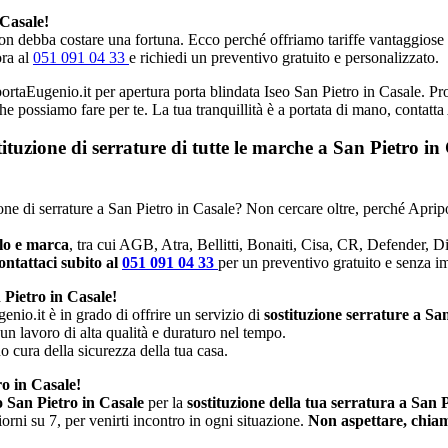
 Casale!
n debba costare una fortuna. Ecco perché offriamo tariffe vantaggiose e p
ora al
051 091 04 33
e richiedi un preventivo gratuito e personalizzato.
portaEugenio.it per apertura porta blindata Iseo San Pietro in Casale. Pro
che possiamo fare per te. La tua tranquillità è a portata di mano, contatt
stituzione di serrature di tutte le marche a San Pietro 
zione di serrature a San Pietro in Casale? Non cercare oltre, perché Aprip
llo e marca
, tra cui AGB, Atra, Bellitti, Bonaiti, Cisa, CR, Defender, 
ntattaci subito al
051 091 04 33
per un preventivo gratuito e senza 
 Pietro in Casale!
enio.it è in grado di offrire un servizio di
sostituzione serrature a Sa
 un lavoro di alta qualità e duraturo nel tempo.
no cura della sicurezza della tua casa.
ro in Casale!
o San Pietro in Casale
per la
sostituzione della tua serratura a San 
rni su 7, per venirti incontro in ogni situazione.
Non aspettare, chiam