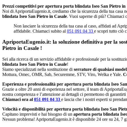
Prezzi competitivi per apertura porta blindata Iseo San Pietro in
Noi di ApriportaEugenio.it, crediamo che la sicurezza della tua casa no
blindata Iseo San Pietro in Casale
. Vuoi saperne di più? Chiamaci 
Non lasciare la sicurezza della tua casa al caso, affidati ad Apri
affidabile. Chiamaci subito al
051 091 04 33
e scopri tutto ciò 
ApriportaEugenio.it: la soluzione definitiva per la so
Pietro in Casale
!
Sei alla ricerca di un servizio affidabile e professionale per la sostitu
blindata Iseo San Pietro in Casale
!
Siamo specializzati nella sostituzione di
serrature di qualsiasi mode
Mottura, Omec, OMR, Sab, Securemme, STV, Viro, Welka e Yale.
Co
Esperienza e professionalità per apertura porta blindata Iseo San
Grazie a oltre 20 anni di esperienza nel settore, il team di ApriportaEug
nostra competenza e l’attenzione ai dettagli ci permettono di garantirti
Chiamaci ora al
051 091 04 33
e lascia che i nostri esperti si prenda
Velocità e disponibilità per apertura porta blindata Iseo San Piet
Capitano imprevisti e hai bisogno di un
apertura porta blindata Ise
Nessun problema! ApriportaEugenio.it è disponibile 24 ore su 24, 7 gio