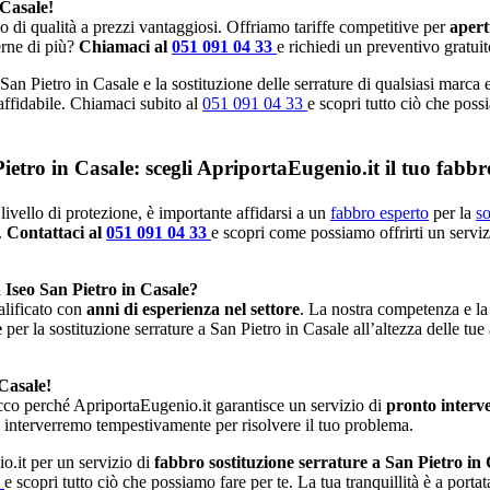
 Casale!
io di qualità a prezzi vantaggiosi. Offriamo tariffe competitive per
apert
erne di più?
Chiamaci al
051 091 04 33
e richiedi un preventivo gratuit
San Pietro in Casale e la sostituzione delle serrature di qualsiasi marca 
 affidabile. Chiamaci subito al
051 091 04 33
e scopri tutto ciò che possi
ietro in Casale: scegli ApriportaEugenio.it il tuo fabbr
livello di protezione, è importante affidarsi a un
fabbro esperto
per la
so
.
Contattaci al
051 091 04 33
e scopri come possiamo offrirti un serviz
 Iseo San Pietro in Casale?
alificato con
anni di esperienza nel settore
. La nostra competenza e la
e
per la sostituzione serrature a San Pietro in Casale all’altezza delle tue
 Casale!
cco perché ApriportaEugenio.it garantisce un servizio di
pronto interv
 interverremo tempestivamente per risolvere il tuo problema.
o.it per un servizio di
fabbro sostituzione serrature a San Pietro in
3
e scopri tutto ciò che possiamo fare per te. La tua tranquillità è a port