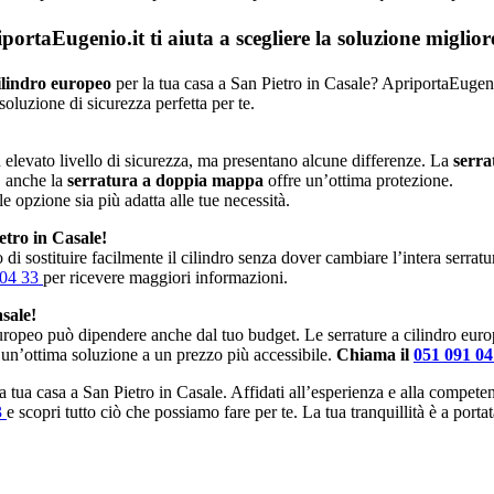
rtaEugenio.it ti aiuta a scegliere la soluzione miglior
ilindro europeo
per la tua casa a San Pietro in Casale? ApriportaEugenio.
soluzione di sicurezza perfetta per te.
elevato livello di sicurezza, ma presentano alcune differenze. La
serra
, anche la
serratura a doppia mappa
offre un’ottima protezione.
le opzione sia più adatta alle tue necessità.
etro in Casale!
di sostituire facilmente il cilindro senza dover cambiare l’intera serrat
 04 33
per ricevere maggiori informazioni.
sale!
europeo può dipendere anche dal tuo budget. Le serrature a cilindro eur
 un’ottima soluzione a un prezzo più accessibile.
Chiama il
051 091 0
 la tua casa a San Pietro in Casale. Affidati all’esperienza e alla compet
3
e scopri tutto ciò che possiamo fare per te. La tua tranquillità è a port