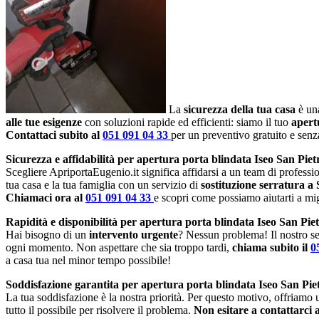
La
sicurezza della tua casa
è una
alle tue esigenze
con soluzioni rapide ed efficienti: siamo il tuo
apert
Contattaci subito al
051 091 04 33
per un preventivo gratuito e sen
Sicurezza e affidabilità per apertura porta blindata Iseo San Piet
Scegliere ApriportaEugenio.it significa affidarsi a un team di profession
tua casa e la tua famiglia con un servizio di
sostituzione serratura a
Chiamaci ora al
051 091 04 33
e scopri come possiamo aiutarti a migl
Rapidità e disponibilità per apertura porta blindata Iseo San Piet
Hai bisogno di un
intervento urgente
? Nessun problema! Il nostro se
ogni momento. Non aspettare che sia troppo tardi,
chiama subito il
0
a casa tua nel minor tempo possibile!
Soddisfazione garantita per apertura porta blindata Iseo San Piet
La tua soddisfazione è la nostra priorità. Per questo motivo, offriamo
tutto il possibile per risolvere il problema.
Non esitare a contattarci 