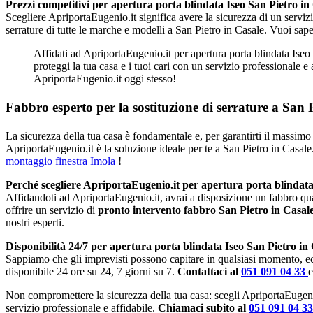
Prezzi competitivi per apertura porta blindata Iseo San Pietro in
Scegliere ApriportaEugenio.it significa avere la sicurezza di un serviz
serrature di tutte le marche e modelli a San Pietro in Casale. Vuoi sap
Affidati ad ApriportaEugenio.it per apertura porta blindata Iseo 
proteggi la tua casa e i tuoi cari con un servizio professionale e
ApriportaEugenio.it oggi stesso!
Fabbro esperto per la sostituzione di serrature a San P
La sicurezza della tua casa è fondamentale e, per garantirti il massimo 
ApriportaEugenio.it è la soluzione ideale per te a San Pietro in Casale
montaggio finestra Imola
!
Perché scegliere ApriportaEugenio.it per apertura porta blindata
Affidandoti ad ApriportaEugenio.it, avrai a disposizione un fabbro qu
offrire un servizio di
pronto intervento fabbro San Pietro in Casal
nostri esperti.
Disponibilità 24/7 per apertura porta blindata Iseo San Pietro in
Sappiamo che gli imprevisti possono capitare in qualsiasi momento, e
disponibile 24 ore su 24, 7 giorni su 7.
Contattaci al
051 091 04 33
e
Non compromettere la sicurezza della tua casa: scegli ApriportaEugeni
servizio professionale e affidabile.
Chiamaci subito al
051 091 04 3