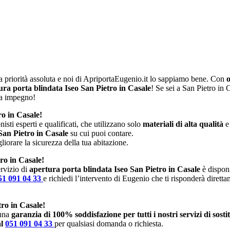
 priorità assoluta e noi di ApriportaEugenio.it lo sappiamo bene. Con
o
ura porta blindata Iseo San Pietro in Casale
! Se sei a San Pietro in
za impegno!
ro in Casale!
isti esperti e qualificati, che utilizzano solo
materiali di alta qualità
e
 San Pietro in Casale
su cui puoi contare.
iorare la sicurezza della tua abitazione.
ro in Casale!
rvizio di
apertura porta blindata Iseo San Pietro in Casale
è disponi
51 091 04 33
e richiedi l’intervento di Eugenio che ti risponderà dirett
ro in Casale!
 una
garanzia di 100% soddisfazione per tutti i nostri servizi di sost
al
051 091 04 33
per qualsiasi domanda o richiesta.