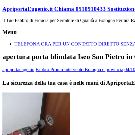
Vai
ApriportaEugenio.it Chiama 0510910433 Sostituzione
al
contenuto
il Tuo Fabbro di Fiducia per Serrature di Qualità a Bologna Ferrara 
Menu
TELEFONA ORA PER UN CONTATTO DIRETTO SENZA 
apertura porta blindata Iseo San Pietro in
apriportaeugenio
Fabbro Pronto Intervento Bologna e provincia
04/1
La sicurezza della tua casa è nelle mani di Apriporta