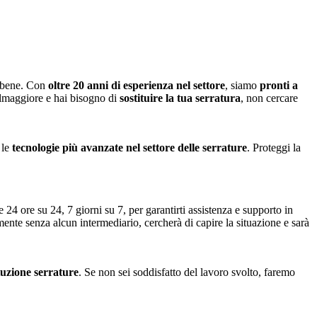
o bene. Con
oltre 20 anni di esperienza nel settore
, siamo
pronti a
elmaggiore e hai bisogno di
sostituire la tua serratura
, non cercare
 le
tecnologie più avanzate nel settore delle serrature
. Proteggi la
 24 ore su 24, 7 giorni su 7, per garantirti assistenza e supporto in
amente senza alcun intermediario, cercherà di capire la situazione e sarà
ituzione serrature
. Se non sei soddisfatto del lavoro svolto, faremo