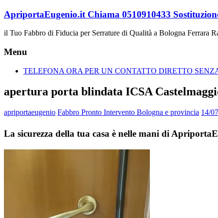
Vai
ApriportaEugenio.it Chiama 0510910433 Sostituzione
al
contenuto
il Tuo Fabbro di Fiducia per Serrature di Qualità a Bologna Ferrara 
Menu
TELEFONA ORA PER UN CONTATTO DIRETTO SENZA 
apertura porta blindata ICSA Castelmaggi
apriportaeugenio
Fabbro Pronto Intervento Bologna e provincia
14/0
La sicurezza della tua casa è nelle mani di Apriport