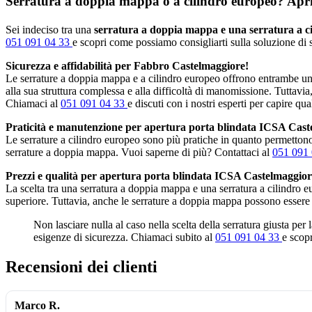
Serratura a doppia mappa o a cilindro europeo? Apripo
Sei indeciso tra una
serratura a doppia mappa e una serratura a c
051 091 04 33
e scopri come possiamo consigliarti sulla soluzione di s
Sicurezza e affidabilità per Fabbro Castelmaggiore!
Le serrature a doppia mappa e a cilindro europeo offrono entrambe un 
alla sua struttura complessa e alla difficoltà di manomissione. Tuttavia
Chiamaci al
051 091 04 33
e discuti con i nostri esperti per capire qua
Praticità e manutenzione per apertura porta blindata ICSA Cast
Le serrature a cilindro europeo sono più pratiche in quanto permettono 
serrature a doppia mappa. Vuoi saperne di più? Contattaci al
051 091
Prezzi e qualità per apertura porta blindata ICSA Castelmaggior
La scelta tra una serratura a doppia mappa e una serratura a cilindro 
superiore. Tuttavia, anche le serrature a doppia mappa possono essere
Non lasciare nulla al caso nella scelta della serratura giusta per
esigenze di sicurezza. Chiamaci subito al
051 091 04 33
e scopr
Recensioni dei clienti
Marco R.