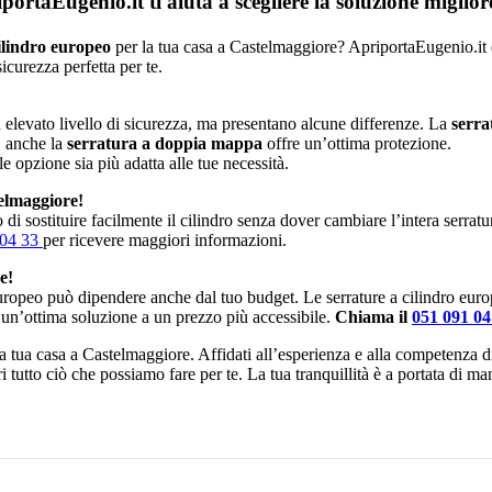
rtaEugenio.it ti aiuta a scegliere la soluzione miglio
ilindro europeo
per la tua casa a Castelmaggiore? ApriportaEugenio.it è q
icurezza perfetta per te.
elevato livello di sicurezza, ma presentano alcune differenze. La
serra
, anche la
serratura a doppia mappa
offre un’ottima protezione.
le opzione sia più adatta alle tue necessità.
elmaggiore!
di sostituire facilmente il cilindro senza dover cambiare l’intera serrat
 04 33
per ricevere maggiori informazioni.
e!
europeo può dipendere anche dal tuo budget. Le serrature a cilindro eur
 un’ottima soluzione a un prezzo più accessibile.
Chiama il
051 091 0
 la tua casa a Castelmaggiore. Affidati all’esperienza e alla competenza d
i tutto ciò che possiamo fare per te. La tua tranquillità è a portata di m