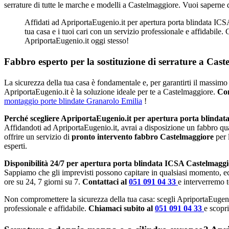
serrature di tutte le marche e modelli a Castelmaggiore. Vuoi saperne 
Affidati ad ApriportaEugenio.it per apertura porta blindata ICSA
tua casa e i tuoi cari con un servizio professionale e affidabile.
ApriportaEugenio.it oggi stesso!
Fabbro esperto per la sostituzione di serrature a Cast
La sicurezza della tua casa è fondamentale e, per garantirti il massimo 
ApriportaEugenio.it è la soluzione ideale per te a Castelmaggiore.
Con
montaggio porte blindate Granarolo Emilia
!
Perché scegliere ApriportaEugenio.it per apertura porta blinda
Affidandoti ad ApriportaEugenio.it, avrai a disposizione un fabbro qu
offrire un servizio di
pronto intervento fabbro Castelmaggiore
per 
esperti.
Disponibilità 24/7 per apertura porta blindata ICSA Castelmaggi
Sappiamo che gli imprevisti possono capitare in qualsiasi momento, e
ore su 24, 7 giorni su 7.
Contattaci al
051 091 04 33
e interverremo 
Non compromettere la sicurezza della tua casa: scegli ApriportaEugeni
professionale e affidabile.
Chiamaci subito al
051 091 04 33
e scopri