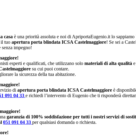
ua casa
è una priorità assoluta e noi di ApriportaEugenio.it lo sappiam
 il tuo
apertura porta blindata ICSA Castelmaggiore
! Se sei a Cast
 e senza impegno!
maggiore!
isti esperti e qualificati, che utilizzano solo
materiali di alta qualità
e
 Castelmaggiore
su cui puoi contare.
iorare la sicurezza della tua abitazione.
lmaggiore!
rvizio di
apertura porta blindata ICSA Castelmaggiore
è disponibile
51 091 04 33
e richiedi l’intervento di Eugenio che ti risponderà dirett
lmaggiore!
 una
garanzia di 100% soddisfazione per tutti i nostri servizi di sost
al
051 091 04 33
per qualsiasi domanda o richiesta.
iore!