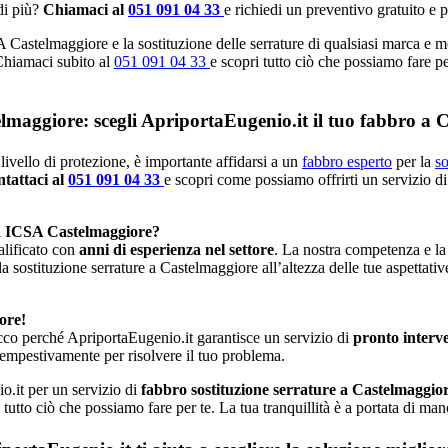
di più?
Chiamaci al
051 091 04 33
e richiedi un preventivo gratuito e 
 Castelmaggiore e la sostituzione delle serrature di qualsiasi marca e m
 Chiamaci subito al
051 091 04 33
e scopri tutto ciò che possiamo fare pe
elmaggiore: scegli ApriportaEugenio.it il tuo fabbro a 
livello di protezione, è importante affidarsi a un
fabbro esperto
per la
so
tattaci al
051 091 04 33
e scopri come possiamo offrirti un servizio di
ta ICSA Castelmaggiore?
alificato con
anni di esperienza nel settore
. La nostra competenza e la
la sostituzione serrature a Castelmaggiore all’altezza delle tue aspettati
ore!
cco perché ApriportaEugenio.it garantisce un servizio di
pronto interv
tempestivamente per risolvere il tuo problema.
o.it per un servizio di
fabbro sostituzione serrature a Castelmaggio
 tutto ciò che possiamo fare per te. La tua tranquillità è a portata di ma