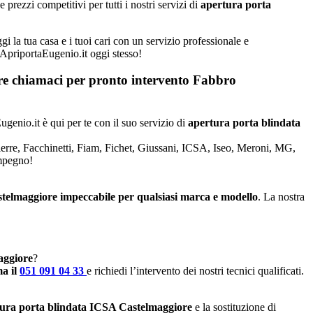
rezzi competitivi per tutti i nostri servizi di
apertura porta
i la tua casa e i tuoi cari con un servizio professionale e
a ApriportaEugenio.it oggi stesso!
iore chiamaci per pronto intervento
Fabbro
ugenio.it è qui per te con il suo servizio di
apertura porta blindata
Dierre, Facchinetti, Fiam, Fichet, Giussani, ICSA, Iseo, Meroni, MG,
impegno!
astelmaggiore impeccabile per qualsiasi marca e modello
. La nostra
aggiore
?
a il
051 091 04 33
e richiedi l’intervento dei nostri tecnici qualificati.
ura porta blindata ICSA Castelmaggiore
e la sostituzione di