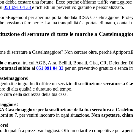
n debba costare una fortuna. Ecco perché offriamo tariffe vantaggiose e p
al
051 091 04 33
e richiedi un preventivo gratuito e personalizzato.
iportaEugenio.it per apertura porta blindata ICSA Castelmaggiore. Protegg
che possiamo fare per te. La tua tranquillità è a portata di mano, contatt
stituzione di serrature di tutte le marche a Castelmagg
uzione di serrature a Castelmaggiore? Non cercare oltre, perché ApriportaE
llo e marca
, tra cui AGB, Atra, Bellitti, Bonaiti, Cisa, CR, Defender, 
ntattaci subito al
051 091 04 33
per un preventivo gratuito e senza 
astelmaggiore!
enio.it è in grado di offrire un servizio di
sostituzione serrature a C
oro di alta qualità e duraturo nel tempo.
no cura della sicurezza della tua casa.
maggiore!
CSA Castelmaggiore
per la
sostituzione della tua serratura a Castelm
rni su 7, per venirti incontro in ogni situazione.
Non aspettare, chiam
iore!
io di qualità a prezzi vantaggiosi. Offriamo tariffe competitive per
apert