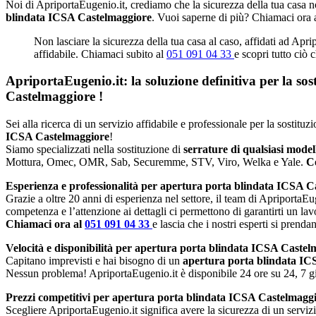
Noi di ApriportaEugenio.it, crediamo che la sicurezza della tua casa no
blindata ICSA Castelmaggiore
. Vuoi saperne di più? Chiamaci ora 
Non lasciare la sicurezza della tua casa al caso, affidati ad Apr
affidabile. Chiamaci subito al
051 091 04 33
e scopri tutto ciò 
ApriportaEugenio.it: la soluzione definitiva per la so
Castelmaggiore
!
Sei alla ricerca di un servizio affidabile e professionale per la sostit
ICSA Castelmaggiore
!
Siamo specializzati nella sostituzione di
serrature di qualsiasi mode
Mottura, Omec, OMR, Sab, Securemme, STV, Viro, Welka e Yale.
Co
Esperienza e professionalità per apertura porta blindata ICSA C
Grazie a oltre 20 anni di esperienza nel settore, il team di ApriportaEug
competenza e l’attenzione ai dettagli ci permettono di garantirti un lav
Chiamaci ora al
051 091 04 33
e lascia che i nostri esperti si prenda
Velocità e disponibilità per apertura porta blindata ICSA Castel
Capitano imprevisti e hai bisogno di un
apertura porta blindata I
Nessun problema! ApriportaEugenio.it è disponibile 24 ore su 24, 7 gio
Prezzi competitivi per apertura porta blindata ICSA Castelmagg
Scegliere ApriportaEugenio.it significa avere la sicurezza di un serviz