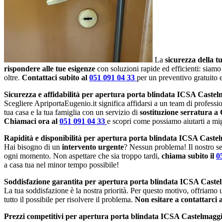
La
sicurezza della t
rispondere alle tue esigenze
con soluzioni rapide ed efficienti: siamo
oltre.
Contattaci subito al
051 091 04 33
per un preventivo gratuito
Sicurezza e affidabilità per apertura porta blindata ICSA Castel
Scegliere ApriportaEugenio.it significa affidarsi a un team di profession
tua casa e la tua famiglia con un servizio di
sostituzione serratura a
Chiamaci ora al
051 091 04 33
e scopri come possiamo aiutarti a migl
Rapidità e disponibilità per apertura porta blindata ICSA Caste
Hai bisogno di un
intervento urgente
? Nessun problema! Il nostro se
ogni momento. Non aspettare che sia troppo tardi,
chiama subito il
0
a casa tua nel minor tempo possibile!
Soddisfazione garantita per apertura porta blindata ICSA Caste
La tua soddisfazione è la nostra priorità. Per questo motivo, offriamo
tutto il possibile per risolvere il problema.
Non esitare a contattarci 
Prezzi competitivi per apertura porta blindata ICSA Castelmagg