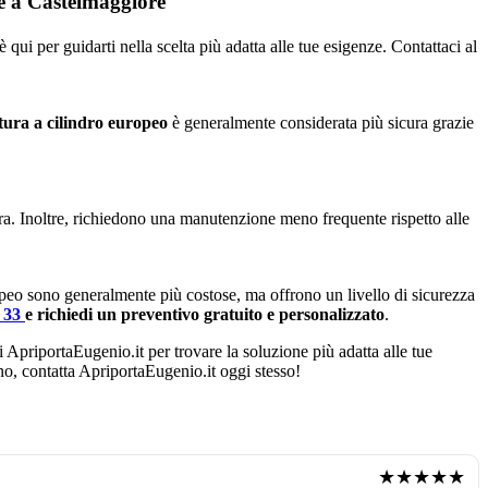
re a Castelmaggiore
ui per guidarti nella scelta più adatta alle tue esigenze. Contattaci al
tura a cilindro europeo
è generalmente considerata più sicura grazie
ura. Inoltre, richiedono una manutenzione meno frequente rispetto alle
opeo sono generalmente più costose, ma offrono un livello di sicurezza
4 33
e richiedi un preventivo gratuito e personalizzato
.
i ApriportaEugenio.it per trovare la soluzione più adatta alle tue
ano, contatta ApriportaEugenio.it oggi stesso!
★★★★★