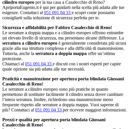
cilindro europeo
per la tua casa a Casalecchio di Reno?
ApriportaEugenio.it è qui per guidarti nella scelta più adatta alle tue
esigenze. Contattaci al
051 091 04 33
e scopri come possiamo
consigliarti sulla soluzione di sicurezza perfetta per te.
Sicurezza e affidabilità per Fabbro Casalecchio di Reno!
Le serrature a doppia mappa e a cilindro europeo offrono entrambe
un elevato livello di sicurezza, ma presentano alcune differenze. La
serratura a cilindro europeo
è generalmente considerata più sicura
grazie alla sua struttura complessa e alla difficoltà di manomissione.
Tuttavia, anche la
serratura a doppia mappa
offre un’ottima
protezione.
Chiamaci al
051 091 04 33
e discuti con i nostri esperti per capire
quale opzione sia più adatta alle tue necessità.
Praticità e manutenzione per apertura porta blindata Giussani
Casalecchio di Reno!
Le serrature a cilindro europeo sono più pratiche in quanto
permettono di sostituire facilmente il cilindro senza dover cambiare
l’intera serratura. Inoltre, richiedono una manutenzione meno
frequente rispetto alle serrature a doppia mappa. Vuoi saperne di
più? Contattaci al
051 091 04 33
per ricevere maggiori informazioni.
Prezzi e qualità per apertura porta blindata Giussani
Casalecchio di Reno!