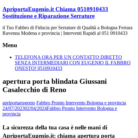
Vai
ApriportaEugenio.it Chiama 0510910433
al
Sostituzione e Riparazione Serrature
contenuto
il Tuo Fabbro di Fiducia per Serrature di Qualità a Bologna Ferrara
Ravenna Modena e provincia | Interventi Rapidi al 051 0910433
Menu
TELEFONA ORA PER UN CONTATTO DIRETTO
SENZA INTERMEDIARI CON EUGENIO IL FABBRO
ONESTO! 0510910433
apertura porta blindata Giussani
Casalecchio di Reno
apriportaeugenio
Fabbro Pronto Intervento Bologna e provincia
24/07/2023
02/04/2024
Fabbro Pronto Intervento Bologna e
provincia
La sicurezza della tua casa è nelle mani di
ApriportaEugenio.it: chiama apertura porta