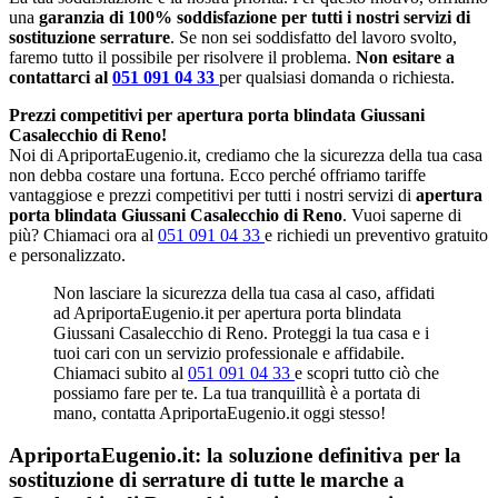
una
garanzia di 100% soddisfazione per tutti i nostri servizi di
sostituzione serrature
. Se non sei soddisfatto del lavoro svolto,
faremo tutto il possibile per risolvere il problema.
Non esitare a
contattarci al
051 091 04 33
per qualsiasi domanda o richiesta.
Prezzi competitivi per apertura porta blindata Giussani
Casalecchio di Reno!
Noi di ApriportaEugenio.it, crediamo che la sicurezza della tua casa
non debba costare una fortuna. Ecco perché offriamo tariffe
vantaggiose e prezzi competitivi per tutti i nostri servizi di
apertura
porta blindata Giussani Casalecchio di Reno
. Vuoi saperne di
più? Chiamaci ora al
051 091 04 33
e richiedi un preventivo gratuito
e personalizzato.
Non lasciare la sicurezza della tua casa al caso, affidati
ad ApriportaEugenio.it per apertura porta blindata
Giussani Casalecchio di Reno. Proteggi la tua casa e i
tuoi cari con un servizio professionale e affidabile.
Chiamaci subito al
051 091 04 33
e scopri tutto ciò che
possiamo fare per te. La tua tranquillità è a portata di
mano, contatta ApriportaEugenio.it oggi stesso!
ApriportaEugenio.it: la soluzione definitiva per la
sostituzione di serrature di tutte le marche a