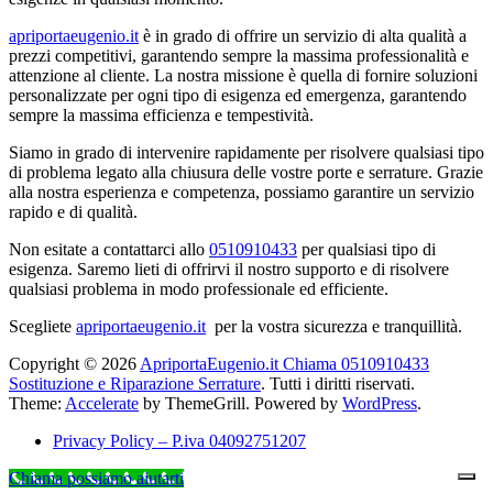
apriportaeugenio.it
è in grado di offrire un servizio di alta qualità a
prezzi competitivi, garantendo sempre la massima professionalità e
attenzione al cliente. La nostra missione è quella di fornire soluzioni
personalizzate per ogni tipo di esigenza ed emergenza, garantendo
sempre la massima efficienza e tempestività.
Siamo in grado di intervenire rapidamente per risolvere qualsiasi tipo
di problema legato alla chiusura delle vostre porte e serrature. Grazie
alla nostra esperienza e competenza, possiamo garantire un servizio
rapido e di qualità.
Non esitate a contattarci allo
0510910433
per qualsiasi tipo di
esigenza. Saremo lieti di offrirvi il nostro supporto e di risolvere
qualsiasi problema in modo professionale ed efficiente.
Scegliete
apriportaeugenio.it
per la vostra sicurezza e tranquillità.
Copyright © 2026
ApriportaEugenio.it Chiama 0510910433
Sostituzione e Riparazione Serrature
. Tutti i diritti riservati.
Theme:
Accelerate
by ThemeGrill. Powered by
WordPress
.
Privacy Policy – P.iva 04092751207
Chiama possiamo aiutarti