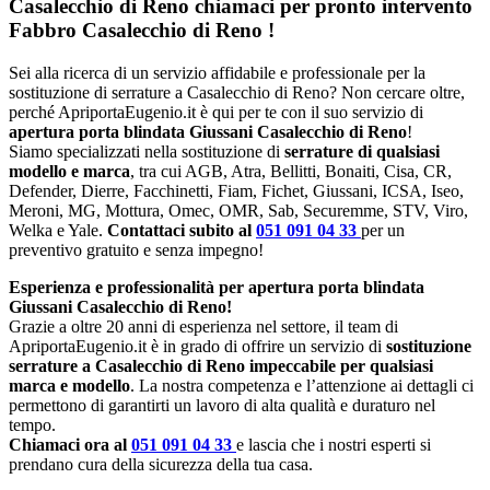
Casalecchio di Reno chiamaci per pronto intervento
Fabbro Casalecchio di Reno
!
Sei alla ricerca di un servizio affidabile e professionale per la
sostituzione di serrature a Casalecchio di Reno? Non cercare oltre,
perché ApriportaEugenio.it è qui per te con il suo servizio di
apertura porta blindata Giussani Casalecchio di Reno
!
Siamo specializzati nella sostituzione di
serrature di qualsiasi
modello e marca
, tra cui AGB, Atra, Bellitti, Bonaiti, Cisa, CR,
Defender, Dierre, Facchinetti, Fiam, Fichet, Giussani, ICSA, Iseo,
Meroni, MG, Mottura, Omec, OMR, Sab, Securemme, STV, Viro,
Welka e Yale.
Contattaci subito al
051 091 04 33
per un
preventivo gratuito e senza impegno!
Esperienza e professionalità per apertura porta blindata
Giussani Casalecchio di Reno!
Grazie a oltre 20 anni di esperienza nel settore, il team di
ApriportaEugenio.it è in grado di offrire un servizio di
sostituzione
serrature a Casalecchio di Reno impeccabile per qualsiasi
marca e modello
. La nostra competenza e l’attenzione ai dettagli ci
permettono di garantirti un lavoro di alta qualità e duraturo nel
tempo.
Chiamaci ora al
051 091 04 33
e lascia che i nostri esperti si
prendano cura della sicurezza della tua casa.