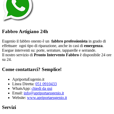
Fabbro Artigiano 24h
Eugenio il fabbro onesto è un
fabbro professionista
in grado di
effettuare ogni tipo di riparazione, anche in casi di
emergenza
.
Esegue interventi su: porte, serrature, tapparelle e serrande.
Il nostro servizio di
Pronto Intervento Fabbro
è disponibile 24 ore
su 24.
Come contattarci? Semplice!
ApriportaEugenio.it
Linea Diretta:
051 0910433
WhatsApp:
chiedi da qui
Email:
info@apriportaeugenio.it
Website:
www.apriportaeugenio.it
Servizi