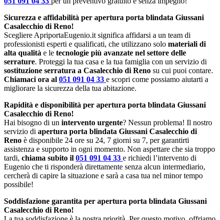
051 091 04 33
per un preventivo gratuito e senza impegno!
Sicurezza e affidabilità per apertura porta blindata Giussani
Casalecchio di Reno!
Scegliere ApriportaEugenio.it significa affidarsi a un team di
professionisti esperti e qualificati, che utilizzano solo
materiali di
alta qualità
e le
tecnologie più avanzate nel settore delle
serrature
. Proteggi la tua casa e la tua famiglia con un servizio di
sostituzione serratura a Casalecchio di Reno
su cui puoi contare.
Chiamaci ora al
051 091 04 33
e scopri come possiamo aiutarti a
migliorare la sicurezza della tua abitazione.
Rapidità e disponibilità per apertura porta blindata Giussani
Casalecchio di Reno!
Hai bisogno di un
intervento urgente
? Nessun problema! Il nostro
servizio di
apertura porta blindata Giussani Casalecchio di
Reno
è disponibile 24 ore su 24, 7 giorni su 7, per garantirti
assistenza e supporto in ogni momento. Non aspettare che sia troppo
tardi,
chiama subito il
051 091 04 33
e richiedi l’intervento di
Eugenio che ti risponderà direttamente senza alcun intermediario,
cercherà di capire la situazione e sarà a casa tua nel minor tempo
possibile!
Soddisfazione garantita per apertura porta blindata Giussani
Casalecchio di Reno!
La tua soddisfazione è la nostra priorità. Per questo motivo, offriamo