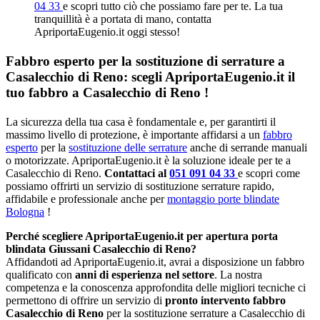
04 33
e scopri tutto ciò che possiamo fare per te. La tua
tranquillità è a portata di mano, contatta
ApriportaEugenio.it oggi stesso!
Fabbro esperto per la sostituzione di serrature a
Casalecchio di Reno: scegli ApriportaEugenio.it il
tuo fabbro a Casalecchio di Reno !
La sicurezza della tua casa è fondamentale e, per garantirti il
massimo livello di protezione, è importante affidarsi a un
fabbro
esperto
per la
sostituzione delle serrature
anche di serrande manuali
o motorizzate. ApriportaEugenio.it è la soluzione ideale per te a
Casalecchio di Reno.
Contattaci al
051 091 04 33
e scopri come
possiamo offrirti un servizio di sostituzione serrature rapido,
affidabile e professionale anche per
montaggio porte blindate
Bologna
!
Perché scegliere ApriportaEugenio.it per apertura porta
blindata Giussani Casalecchio di Reno?
Affidandoti ad ApriportaEugenio.it, avrai a disposizione un fabbro
qualificato con
anni di esperienza nel settore
. La nostra
competenza e la conoscenza approfondita delle migliori tecniche ci
permettono di offrire un servizio di
pronto intervento fabbro
Casalecchio di Reno
per la sostituzione serrature a Casalecchio di