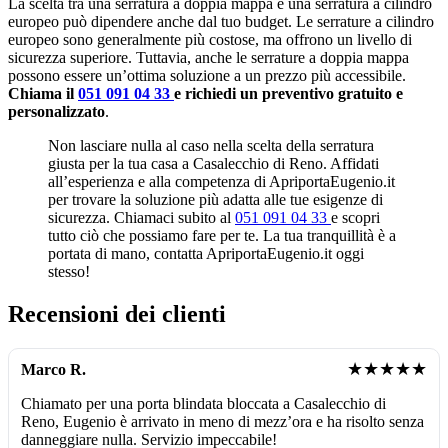
La scelta tra una serratura a doppia mappa e una serratura a cilindro
europeo può dipendere anche dal tuo budget. Le serrature a cilindro
europeo sono generalmente più costose, ma offrono un livello di
sicurezza superiore. Tuttavia, anche le serrature a doppia mappa
possono essere un’ottima soluzione a un prezzo più accessibile.
Chiama il
051 091 04 33
e richiedi un preventivo gratuito e
personalizzato
.
Non lasciare nulla al caso nella scelta della serratura
giusta per la tua casa a Casalecchio di Reno. Affidati
all’esperienza e alla competenza di ApriportaEugenio.it
per trovare la soluzione più adatta alle tue esigenze di
sicurezza. Chiamaci subito al
051 091 04 33
e scopri
tutto ciò che possiamo fare per te. La tua tranquillità è a
portata di mano, contatta ApriportaEugenio.it oggi
stesso!
Recensioni dei clienti
★★★★★
Marco R.
Chiamato per una porta blindata bloccata a Casalecchio di
Reno, Eugenio è arrivato in meno di mezz’ora e ha risolto senza
danneggiare nulla. Servizio impeccabile!