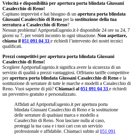
Velocità e disponibilità per apertura porta blindata Giussani
Casalecchio di Reno!
Capitano imprevisti e hai bisogno di un
apertura porta blindata
Giussani Casalecchio di Reno
per la
sostituzione della tua
serratura a Casalecchio di Reno
?
Nessun problema! ApriportaEugenio.it è disponibile 24 ore su 24, 7
giorni su 7, per venirti incontro in ogni situazione.
Non aspettare,
chiama il
051 091 04 33
e richiedi l’intervento dei nostri tecnici
qualificati.
Prezzi competitivi per apertura porta blindata Giussani
Casalecchio di Reno!
Scegliere ApriportaEugenio.it significa avere la sicurezza di un
servizio di qualità a prezzi vantaggiosi. Offriamo tariffe competitive
per
apertura porta blindata Giussani Casalecchio di Reno
e la
sostituzione di serrature di tutte le marche e modelli a Casalecchio di
Reno. Vuoi saperne di più?
Chiamaci al
051 091 04 33
e richiedi
un preventivo gratuito e personalizzato.
Affidati ad ApriportaEugenio.it per apertura porta
blindata Giussani Casalecchio di Reno e la sostituzione
delle serrature di qualsiasi marca e modello a
Casalecchio di Reno. Non lasciare nulla al caso,
proteggi la tua casa e i tuoi cari con un servizio
professionale e affidabile. Chiamaci subito al
051 091