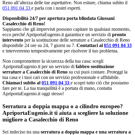
Reno all’altezza delle tue aspettative. Non esitare, chiama subito il
051 091 04 33
e parla con i nostri esperti.
Disponibilità 24/7 per apertura porta blindata Giussani
Casalecchio di Reno!
Sappiamo che gli imprevisti possono capitare in qualsiasi momento,
ecco perché ApriportaEugenio.it garantisce un servizio di
pronto
intervento
per la sostituzione delle serrature a Casalecchio di Reno
disponibile 24 ore su 24, 7 giorni su 7.
Contattaci al
051 091 04 33
e interverremo tempestivamente per risolvere il tuo problema.
Non compromettere la sicurezza della tua casa: scegli
ApriportaEugenio.it per un servizio di
fabbro sostituzione
serrature a Casalecchio di Reno
su cui puoi contare. Proteggi la
tua casa e i tuoi cari con un servizio professionale e affidabile.
Chiamaci subito al
051 091 04 33
e scopri tutto ciò che possiamo
fare per te. La tua tranquillità è a portata di mano, contatta
ApriportaEugenio.it oggi stesso!
Serratura a doppia mappa o a cilindro europeo?
ApriportaEugenio.it ti aiuta a scegliere la soluzione
migliore a Casalecchio di Reno
Sei indeciso tra una
serratura a doppia mappa e una serratura a