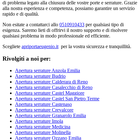
di problema legato alla chiusura delle vostre porte e serrature. Grazie
alla nostra esperienza e competenza, possiamo garantire un servizio
rapido e di qualità.
Non esitate a contattarci allo
0510910433
per qualsiasi tipo di
esigenza. Saremo lieti di offrirvi il nostro supporto e di risolvere
qualsiasi problema in modo professionale ed efficiente.
Scegliete
apriportaeugenio.it
per la vostra sicurezza e tranquillità.
Rivolgiti a noi per:
Apertura serrature Anzola Emilia
Apertura serrature Budrio
Apertura serrature Calderara di Reno
Apertura serrature Casalecchio di Reno
Apertura serrature Castel Maggiore
Apertura serrature Castel San Pietro Terme
Apertura serrature Castenaso
Apertura serrature Crevalcore
Apertura serrature Granarolo Emilia
Apertura serrature Imola
Apertura serrature Medicina
Apertura serrature Molinella
Apertura serrature Ozzano Emilia