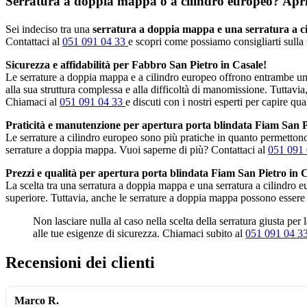
Serratura a doppia mappa o a cilindro europeo? Apripo
Sei indeciso tra una
serratura a doppia mappa e una serratura a c
Contattaci al
051 091 04 33
e scopri come possiamo consigliarti sulla 
Sicurezza e affidabilità per Fabbro San Pietro in Casale!
Le serrature a doppia mappa e a cilindro europeo offrono entrambe un 
alla sua struttura complessa e alla difficoltà di manomissione. Tuttavia
Chiamaci al
051 091 04 33
e discuti con i nostri esperti per capire qua
Praticità e manutenzione per apertura porta blindata Fiam San P
Le serrature a cilindro europeo sono più pratiche in quanto permettono 
serrature a doppia mappa. Vuoi saperne di più? Contattaci al
051 091
Prezzi e qualità per apertura porta blindata Fiam San Pietro in 
La scelta tra una serratura a doppia mappa e una serratura a cilindro 
superiore. Tuttavia, anche le serrature a doppia mappa possono essere
Non lasciare nulla al caso nella scelta della serratura giusta per
alle tue esigenze di sicurezza. Chiamaci subito al
051 091 04 3
Recensioni dei clienti
Marco R.