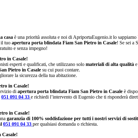
ua casa
è una priorità assoluta e noi di ApriportaEugenio.it lo sappiam
 il tuo
apertura porta blindata Fiam San Pietro in Casale
! Se sei a 
ratuito e senza impegno!
tro in Casale!
isti esperti e qualificati, che utilizzano solo
materiali di alta qualità
e
 San Pietro in Casale
su cui puoi contare.
iorare la sicurezza della tua abitazione.
tro in Casale!
rvizio di
apertura porta blindata Fiam San Pietro in Casale
è dispon
l
051 091 04 33
e richiedi l’intervento di Eugenio che ti risponderà dire
tro in Casale!
 una
garanzia di 100% soddisfazione per tutti i nostri servizi di sost
al
051 091 04 33
per qualsiasi domanda o richiesta.
n Casale!