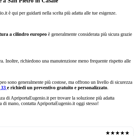
e a San Pietro in Casale
it è qui per guidarti nella scelta più adatta alle tue esigenze.
tura a cilindro europeo
è generalmente considerata più sicura grazie
ura. Inoltre, richiedono una manutenzione meno frequente rispetto alle
opeo sono generalmente più costose, ma offrono un livello di sicurezza
4 33
e richiedi un preventivo gratuito e personalizzato
.
enza di ApriportaEugenio.it per trovare la soluzione più adatta
ata di mano, contatta ApriportaEugenio.it oggi stesso!
★★★★★