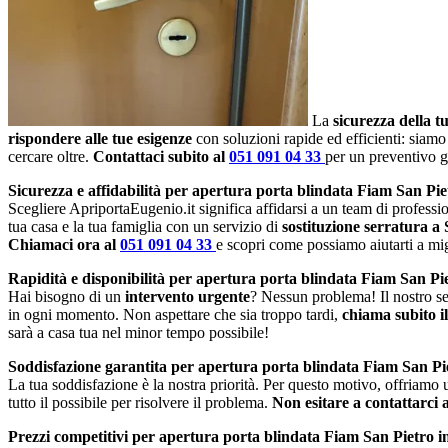
La
sicurezza della t
rispondere alle tue esigenze
con soluzioni rapide ed efficienti: siamo
cercare oltre.
Contattaci subito al
051 091 04 33
per un preventivo g
Sicurezza e affidabilità per apertura porta blindata Fiam San Pie
Scegliere ApriportaEugenio.it significa affidarsi a un team di profession
tua casa e la tua famiglia con un servizio di
sostituzione serratura a
Chiamaci ora al
051 091 04 33
e scopri come possiamo aiutarti a migl
Rapidità e disponibilità per apertura porta blindata Fiam San Pie
Hai bisogno di un
intervento urgente
? Nessun problema! Il nostro se
in ogni momento. Non aspettare che sia troppo tardi,
chiama subito i
sarà a casa tua nel minor tempo possibile!
Soddisfazione garantita per apertura porta blindata Fiam San Pie
La tua soddisfazione è la nostra priorità. Per questo motivo, offriamo
tutto il possibile per risolvere il problema.
Non esitare a contattarci 
Prezzi competitivi per apertura porta blindata Fiam San Pietro i