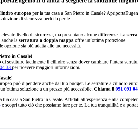
rtaEugenio.it ti aiuta a scegliere la soluzione miglior
ilindro europeo
per la tua casa a San Pietro in Casale? ApriportaEugenio.
soluzione di sicurezza perfetta per te.
elevato livello di sicurezza, ma presentano alcune differenze. La
serra
, anche la
serratura a doppia mappa
offre un’ottima protezione.
le opzione sia più adatta alle tue necessità.
ietro in Casale!
di sostituire facilmente il cilindro senza dover cambiare l’intera serrat
 04 33
per ricevere maggiori informazioni.
Casale!
europeo può dipendere anche dal tuo budget. Le serrature a cilindro eur
 un’ottima soluzione a un prezzo più accessibile.
Chiama il
051 091 0
 la tua casa a San Pietro in Casale. Affidati all’esperienza e alla compet
3
e scopri tutto ciò che possiamo fare per te. La tua tranquillità è a port