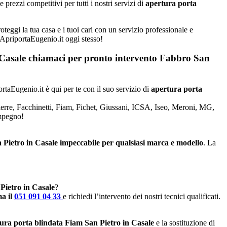
rezzi competitivi per tutti i nostri servizi di
apertura porta
teggi la tua casa e i tuoi cari con un servizio professionale e
a ApriportaEugenio.it oggi stesso!
in Casale chiamaci per pronto intervento
Fabbro San
ortaEugenio.it è qui per te con il suo servizio di
apertura porta
Dierre, Facchinetti, Fiam, Fichet, Giussani, ICSA, Iseo, Meroni, MG,
impegno!
n Pietro in Casale impeccabile per qualsiasi marca e modello
. La
 Pietro in Casale
?
a il
051 091 04 33
e richiedi l’intervento dei nostri tecnici qualificati.
ura porta blindata Fiam San Pietro in Casale
e la sostituzione di