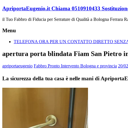
Vai
ApriportaEugenio.it Chiama 0510910433 Sostituzione
al
contenuto
il Tuo Fabbro di Fiducia per Serrature di Qualità a Bologna Ferrara 
Menu
TELEFONA ORA PER UN CONTATTO DIRETTO SENZA 
apertura porta blindata Fiam San Pietro i
apriportaeugenio
Fabbro Pronto Intervento Bologna e provincia
20/0
La sicurezza della tua casa è nelle mani di Apriporta