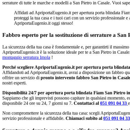
serrature di tutte le marche e modelli a San Pietro in Casale. Vuoi sap
Affidati ad ApriportaEugenio.it per apertura porta blindata Fiam 
proteggi la tua casa e i tuoi cari con un servizio professionale e
ApriportaEugenio.it oggi stesso!
Fabbro esperto per la sostituzione di serrature a San P
La sicurezza della tua casa è fondamentale e, per garantirti il massimo 
ApriportaEugenio.it è la soluzione ideale per te a San Pietro in Casale
montaggio serratura Imola
!
Perché scegliere ApriportaEugenio.it per apertura porta blindat
Affidandoti ad ApriportaEugenio.it, avrai a disposizione un fabbro qu
offrire un servizio di
pronto intervento fabbro San Pietro in Casal
nostri esperti.
Disponibilità 24/7 per apertura porta blindata Fiam San Pietro i
Sappiamo che gli imprevisti possono capitare in qualsiasi momento, e
disponibile 24 ore su 24, 7 giorni su 7.
Contattaci al
051 091 04 33
e
Non compromettere la sicurezza della tua casa: scegli ApriportaEugeni
servizio professionale e affidabile.
Chiamaci subito al
051 091 04 3