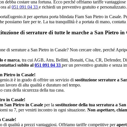
n debba costare una fortuna. Ecco perché offriamo tariffe vantaggiose e p
 ora al
051 091 04 33
e richiedi un preventivo gratuito e personalizzato.
portaEugenio.it per apertura porta blindata Fiam San Pietro in Casale. Pro
che possiamo fare per te. La tua tranquillità è a portata di mano, contatt
stituzione di serrature di tutte le marche a San Pietro 
zione di serrature a San Pietro in Casale? Non cercare oltre, perché Aprip
llo e marca
, tra cui AGB, Atra, Bellitti, Bonaiti, Cisa, CR, Defender, 
ntattaci subito al
051 091 04 33
per un preventivo gratuito e senza 
n Pietro in Casale!
enio.it è in grado di offrire un servizio di
sostituzione serrature a Sa
 un lavoro di alta qualità e duraturo nel tempo.
no cura della sicurezza della tua casa.
tro in Casale!
am San Pietro in Casale
per la
sostituzione della tua serratura a San
rni su 7, per venirti incontro in ogni situazione.
Non aspettare, chiam
n Casale!
io di qualità a prezzi vantaggiosi. Offriamo tariffe competitive per
apert