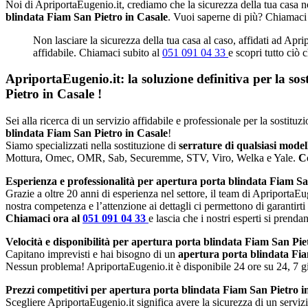
Noi di ApriportaEugenio.it, crediamo che la sicurezza della tua casa no
blindata Fiam San Pietro in Casale
. Vuoi saperne di più? Chiamaci
Non lasciare la sicurezza della tua casa al caso, affidati ad Apri
affidabile. Chiamaci subito al
051 091 04 33
e scopri tutto ciò 
ApriportaEugenio.it: la soluzione definitiva per la so
Pietro in Casale
!
Sei alla ricerca di un servizio affidabile e professionale per la sostitu
blindata Fiam San Pietro in Casale
!
Siamo specializzati nella sostituzione di
serrature di qualsiasi mode
Mottura, Omec, OMR, Sab, Securemme, STV, Viro, Welka e Yale.
Co
Esperienza e professionalità per apertura porta blindata Fiam Sa
Grazie a oltre 20 anni di esperienza nel settore, il team di ApriportaEug
nostra competenza e l’attenzione ai dettagli ci permettono di garantirti
Chiamaci ora al
051 091 04 33
e lascia che i nostri esperti si prenda
Velocità e disponibilità per apertura porta blindata Fiam San Pie
Capitano imprevisti e hai bisogno di un
apertura porta blindata Fi
Nessun problema! ApriportaEugenio.it è disponibile 24 ore su 24, 7 gio
Prezzi competitivi per apertura porta blindata Fiam San Pietro i
Scegliere ApriportaEugenio.it significa avere la sicurezza di un serviz