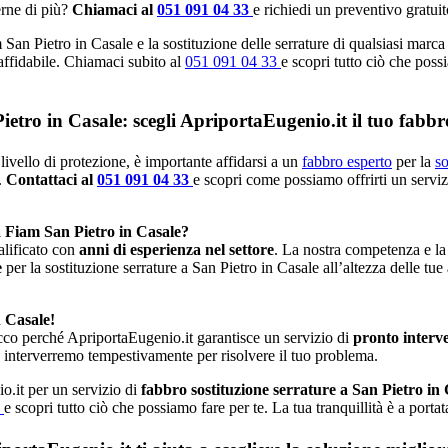
erne di più?
Chiamaci al
051 091 04 33
e richiedi un preventivo gratuit
San Pietro in Casale e la sostituzione delle serrature di qualsiasi marca
 affidabile. Chiamaci subito al
051 091 04 33
e scopri tutto ciò che possi
ietro in Casale: scegli ApriportaEugenio.it il tuo fabbr
livello di protezione, è importante affidarsi a un
fabbro esperto
per la
so
.
Contattaci al
051 091 04 33
e scopri come possiamo offrirti un serviz
a Fiam San Pietro in Casale?
alificato con
anni di esperienza nel settore
. La nostra competenza e la
e
per la sostituzione serrature a San Pietro in Casale all’altezza delle tue
n Casale!
cco perché ApriportaEugenio.it garantisce un servizio di
pronto interv
 interverremo tempestivamente per risolvere il tuo problema.
o.it per un servizio di
fabbro sostituzione serrature a San Pietro in
3
e scopri tutto ciò che possiamo fare per te. La tua tranquillità è a port