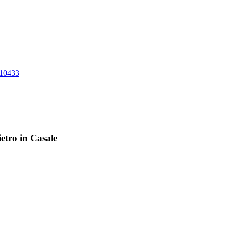
10433
etro in Casale