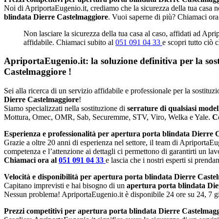
Noi di ApriportaEugenio.it, crediamo che la sicurezza della tua casa no
blindata Dierre Castelmaggiore
. Vuoi saperne di più? Chiamaci ora
Non lasciare la sicurezza della tua casa al caso, affidati ad Apr
affidabile. Chiamaci subito al
051 091 04 33
e scopri tutto ciò 
ApriportaEugenio.it: la soluzione definitiva per la so
Castelmaggiore
!
Sei alla ricerca di un servizio affidabile e professionale per la sostit
Dierre Castelmaggiore
!
Siamo specializzati nella sostituzione di
serrature di qualsiasi mode
Mottura, Omec, OMR, Sab, Securemme, STV, Viro, Welka e Yale.
Co
Esperienza e professionalità per apertura porta blindata Dierre 
Grazie a oltre 20 anni di esperienza nel settore, il team di ApriportaEug
competenza e l’attenzione ai dettagli ci permettono di garantirti un lav
Chiamaci ora al
051 091 04 33
e lascia che i nostri esperti si prenda
Velocità e disponibilità per apertura porta blindata Dierre Caste
Capitano imprevisti e hai bisogno di un
apertura porta blindata Di
Nessun problema! ApriportaEugenio.it è disponibile 24 ore su 24, 7 gio
Prezzi competitivi per apertura porta blindata Dierre Castelmagg