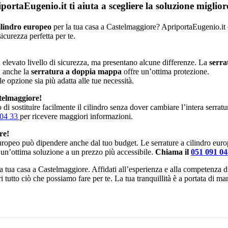
rtaEugenio.it ti aiuta a scegliere la soluzione miglio
ilindro europeo
per la tua casa a Castelmaggiore? ApriportaEugenio.it è q
icurezza perfetta per te.
elevato livello di sicurezza, ma presentano alcune differenze. La
serra
, anche la
serratura a doppia mappa
offre un’ottima protezione.
le opzione sia più adatta alle tue necessità.
telmaggiore!
di sostituire facilmente il cilindro senza dover cambiare l’intera serrat
 04 33
per ricevere maggiori informazioni.
re!
europeo può dipendere anche dal tuo budget. Le serrature a cilindro eur
 un’ottima soluzione a un prezzo più accessibile.
Chiama il
051 091 0
 la tua casa a Castelmaggiore. Affidati all’esperienza e alla competenza d
i tutto ciò che possiamo fare per te. La tua tranquillità è a portata di m