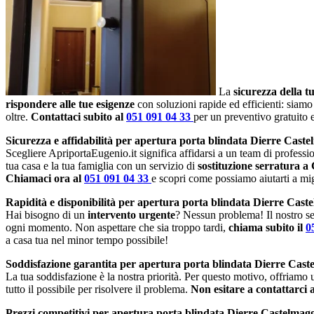
La
sicurezza della t
rispondere alle tue esigenze
con soluzioni rapide ed efficienti: siamo
oltre.
Contattaci subito al
051 091 04 33
per un preventivo gratuito
Sicurezza e affidabilità per apertura porta blindata Dierre Caste
Scegliere ApriportaEugenio.it significa affidarsi a un team di profession
tua casa e la tua famiglia con un servizio di
sostituzione serratura a
Chiamaci ora al
051 091 04 33
e scopri come possiamo aiutarti a migl
Rapidità e disponibilità per apertura porta blindata Dierre Cast
Hai bisogno di un
intervento urgente
? Nessun problema! Il nostro se
ogni momento. Non aspettare che sia troppo tardi,
chiama subito il
0
a casa tua nel minor tempo possibile!
Soddisfazione garantita per apertura porta blindata Dierre Cast
La tua soddisfazione è la nostra priorità. Per questo motivo, offriamo
tutto il possibile per risolvere il problema.
Non esitare a contattarci 
Prezzi competitivi per apertura porta blindata Dierre Castelmagg