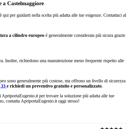
re a Castelmaggiore
ui per guidarti nella scelta più adatta alle tue esigenze. Contattaci al
tura a cilindro europeo
è generalmente considerata più sicura grazie
ura. Inoltre, richiedono una manutenzione meno frequente rispetto alle
opeo sono generalmente più costose, ma offrono un livello di sicurezza
4 33
e richiedi un preventivo gratuito e personalizzato
.
i ApriportaEugenio.it per trovare la soluzione più adatta alle tue
ano, contatta ApriportaEugenio.it oggi stesso!
★★★★★