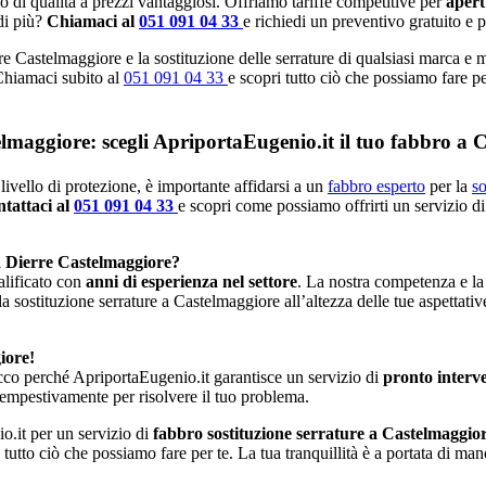
io di qualità a prezzi vantaggiosi. Offriamo tariffe competitive per
apert
di più?
Chiamaci al
051 091 04 33
e richiedi un preventivo gratuito e 
re Castelmaggiore e la sostituzione delle serrature di qualsiasi marca e 
 Chiamaci subito al
051 091 04 33
e scopri tutto ciò che possiamo fare pe
elmaggiore: scegli ApriportaEugenio.it il tuo fabbro a 
livello di protezione, è importante affidarsi a un
fabbro esperto
per la
so
tattaci al
051 091 04 33
e scopri come possiamo offrirti un servizio di
a Dierre Castelmaggiore?
alificato con
anni di esperienza nel settore
. La nostra competenza e la
la sostituzione serrature a Castelmaggiore all’altezza delle tue aspettati
iore!
cco perché ApriportaEugenio.it garantisce un servizio di
pronto interv
tempestivamente per risolvere il tuo problema.
o.it per un servizio di
fabbro sostituzione serrature a Castelmaggio
 tutto ciò che possiamo fare per te. La tua tranquillità è a portata di ma