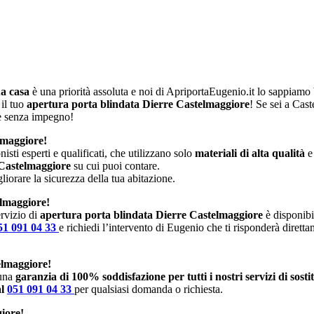
ua casa
è una priorità assoluta e noi di ApriportaEugenio.it lo sappiam
 il tuo
apertura porta blindata Dierre Castelmaggiore
! Se sei a Cas
 e senza impegno!
lmaggiore!
isti esperti e qualificati, che utilizzano solo
materiali di alta qualità
e
 Castelmaggiore
su cui puoi contare.
iorare la sicurezza della tua abitazione.
elmaggiore!
rvizio di
apertura porta blindata Dierre Castelmaggiore
è disponibil
51 091 04 33
e richiedi l’intervento di Eugenio che ti risponderà dirett
elmaggiore!
 una
garanzia di 100% soddisfazione per tutti i nostri servizi di sost
al
051 091 04 33
per qualsiasi domanda o richiesta.
iore!