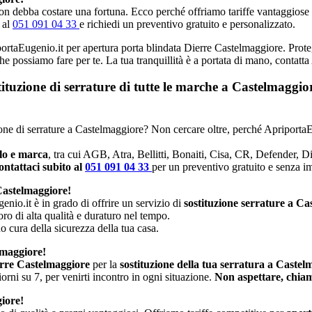
n debba costare una fortuna. Ecco perché offriamo tariffe vantaggiose e p
 al
051 091 04 33
e richiedi un preventivo gratuito e personalizzato.
iportaEugenio.it per apertura porta blindata Dierre Castelmaggiore. Proteg
che possiamo fare per te. La tua tranquillità è a portata di mano, contatt
stituzione di serrature di tutte le marche a Castelmagg
uzione di serrature a Castelmaggiore? Non cercare oltre, perché ApriportaE
llo e marca
, tra cui AGB, Atra, Bellitti, Bonaiti, Cisa, CR, Defender, 
ntattaci subito al
051 091 04 33
per un preventivo gratuito e senza 
Castelmaggiore!
enio.it è in grado di offrire un servizio di
sostituzione serrature a C
oro di alta qualità e duraturo nel tempo.
no cura della sicurezza della tua casa.
lmaggiore!
erre Castelmaggiore
per la
sostituzione della tua serratura a Castel
rni su 7, per venirti incontro in ogni situazione.
Non aspettare, chiam
iore!