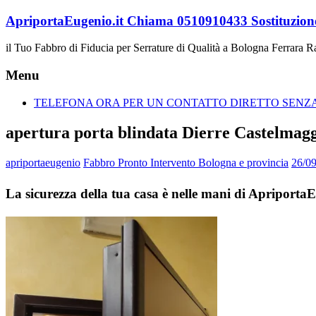
Vai
ApriportaEugenio.it Chiama 0510910433 Sostituzione
al
contenuto
il Tuo Fabbro di Fiducia per Serrature di Qualità a Bologna Ferrara 
Menu
TELEFONA ORA PER UN CONTATTO DIRETTO SENZA 
apertura porta blindata Dierre Castelmag
apriportaeugenio
Fabbro Pronto Intervento Bologna e provincia
26/0
La sicurezza della tua casa è nelle mani di Apriporta