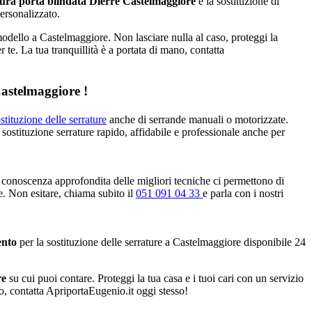
ura porta blindata Dierre Castelmaggiore
e la sostituzione di
personalizzato.
modello a Castelmaggiore. Non lasciare nulla al caso, proteggi la
r te. La tua tranquillità è a portata di mano, contatta
Castelmaggiore !
stituzione delle serrature
anche di serrande manuali o motorizzate.
 sostituzione serrature rapido, affidabile e professionale anche per
 conoscenza approfondita delle migliori tecniche ci permettono di
ve. Non esitare, chiama subito il
051 091 04 33
e parla con i nostri
ento
per la sostituzione delle serrature a Castelmaggiore disponibile 24
re
su cui puoi contare. Proteggi la tua casa e i tuoi cari con un servizio
no, contatta ApriportaEugenio.it oggi stesso!