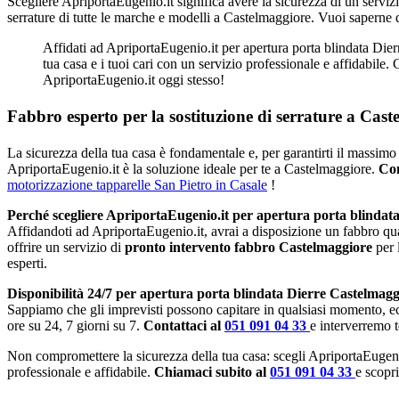
Scegliere ApriportaEugenio.it significa avere la sicurezza di un serviz
serrature di tutte le marche e modelli a Castelmaggiore. Vuoi saperne 
Affidati ad ApriportaEugenio.it per apertura porta blindata Dier
tua casa e i tuoi cari con un servizio professionale e affidabile.
ApriportaEugenio.it oggi stesso!
Fabbro esperto per la sostituzione di serrature a Cast
La sicurezza della tua casa è fondamentale e, per garantirti il massimo 
ApriportaEugenio.it è la soluzione ideale per te a Castelmaggiore.
Con
motorizzazione tapparelle San Pietro in Casale
!
Perché scegliere ApriportaEugenio.it per apertura porta blindat
Affidandoti ad ApriportaEugenio.it, avrai a disposizione un fabbro qu
offrire un servizio di
pronto intervento fabbro Castelmaggiore
per 
esperti.
Disponibilità 24/7 per apertura porta blindata Dierre Castelmagg
Sappiamo che gli imprevisti possono capitare in qualsiasi momento, e
ore su 24, 7 giorni su 7.
Contattaci al
051 091 04 33
e interverremo 
Non compromettere la sicurezza della tua casa: scegli ApriportaEugeni
professionale e affidabile.
Chiamaci subito al
051 091 04 33
e scopri