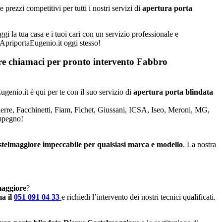
rezzi competitivi per tutti i nostri servizi di
apertura porta
gi la tua casa e i tuoi cari con un servizio professionale e
a ApriportaEugenio.it oggi stesso!
iore chiamaci per pronto intervento
Fabbro
ugenio.it è qui per te con il suo servizio di
apertura porta blindata
Dierre, Facchinetti, Fiam, Fichet, Giussani, ICSA, Iseo, Meroni, MG,
impegno!
astelmaggiore impeccabile per qualsiasi marca e modello
. La nostra
maggiore
?
a il
051 091 04 33
e richiedi l’intervento dei nostri tecnici qualificati.