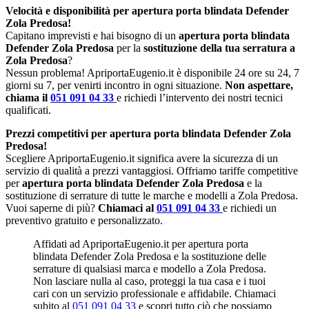
Velocità e disponibilità per apertura porta blindata Defender
Zola Predosa!
Capitano imprevisti e hai bisogno di un
apertura porta blindata
Defender Zola Predosa
per la
sostituzione della tua serratura a
Zola Predosa
?
Nessun problema! ApriportaEugenio.it è disponibile 24 ore su 24, 7
giorni su 7, per venirti incontro in ogni situazione.
Non aspettare,
chiama il
051 091 04 33
e richiedi l’intervento dei nostri tecnici
qualificati.
Prezzi competitivi per apertura porta blindata Defender Zola
Predosa!
Scegliere ApriportaEugenio.it significa avere la sicurezza di un
servizio di qualità a prezzi vantaggiosi. Offriamo tariffe competitive
per
apertura porta blindata Defender Zola Predosa
e la
sostituzione di serrature di tutte le marche e modelli a Zola Predosa.
Vuoi saperne di più?
Chiamaci al
051 091 04 33
e richiedi un
preventivo gratuito e personalizzato.
Affidati ad ApriportaEugenio.it per apertura porta
blindata Defender Zola Predosa e la sostituzione delle
serrature di qualsiasi marca e modello a Zola Predosa.
Non lasciare nulla al caso, proteggi la tua casa e i tuoi
cari con un servizio professionale e affidabile. Chiamaci
subito al
051 091 04 33
e scopri tutto ciò che possiamo