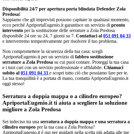
Disponibilità 24/7 per apertura porta blindata Defender Zola
Predosa!
Sappiamo che gli imprevisti possono capitare in qualsiasi momento,
ecco perché ApriportaEugenio.it garantisce un servizio di
pronto
intervento
per la sostituzione delle serrature a Zola Predosa
disponibile 24 ore su 24, 7 giorni su 7.
Contattaci al
051 091 04 33
e interverremo tempestivamente per risolvere il tuo problema.
Non compromettere la sicurezza della tua casa: scegli
ApriportaEugenio.it per un servizio di
fabbro sostituzione
serrature a Zola Predosa
su cui puoi contare. Proteggi la tua casa
e i tuoi cari con un servizio professionale e affidabile.
Chiamaci
subito al
051 091 04 33
e scopri tutto ciò che possiamo fare per te.
La tua tranquillità è a portata di mano, contatta ApriportaEugenio.it
oggi stesso!
Serratura a doppia mappa o a cilindro europeo?
ApriportaEugenio.it ti aiuta a scegliere la soluzione
migliore a Zola Predosa
Sei indeciso tra una
serratura a doppia mappa e una serratura a
cilindro europeo
per la tua casa a Zola Predosa?
ApriportaEugenio.it è qui per guidarti nella scelta più adatta alle tue