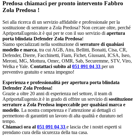
Predosa chiamaci per pronto intervento
Fabbro
Zola Predosa
!
Sei alla ricerca di un servizio affidabile e professionale per la
sostituzione di serrature a Zola Predosa? Non cercare oltre, perché
ApriportaEugenio.it è qui per te con il suo servizio di
apertura
porta blindata Defender Zola Predosa
!
Siamo specializzati nella sostituzione di
serrature di qualsiasi
modello e marca
, tra cui AGB, Atra, Bellitti, Bonaiti, Cisa, CR,
Defender, Dierre, Facchinetti, Fiam, Fichet, Giussani, ICSA, Iseo,
Meroni, MG, Mottura, Omec, OMR, Sab, Securemme, STV, Viro,
Welka e Yale.
Contattaci subito al
051 091 04 33
per un
preventivo gratuito e senza impegno!
Esperienza e professionalità per apertura porta blindata
Defender Zola Predosa!
Grazie a oltre 20 anni di esperienza nel settore, il team di
ApriportaEugenio.it è in grado di offrire un servizio di
sostituzione
serrature a Zola Predosa impeccabile per qualsiasi marca e
modello
. La nostra competenza e l’attenzione ai dettagli ci
permettono di garantirti un lavoro di alta qualità e duraturo nel
tempo.
Chiamaci ora al
051 091 04 33
e lascia che i nostri esperti si
prendano cura della sicurezza della tua casa.