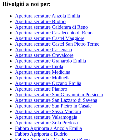
Rivolgiti a noi per:
Apertura serrature Anzola Emilia
Apertura serrature Budrio
Apertura serrature Calderara di Reno
Apertura serrature Casalecchio di Reno
Apertura serrature Castel Maggiore
Apertura serrature Castel San Pietro Terme
Apertura serrature Castenaso
Apertura serrature Crevalcore
Apertura serrature Granarolo Emilia
Apertura serrature Imola
Apertura serrature Medicina
Apertura serrature Molinella
Apertura serrature Ozzano Emilia
Apertura serrature Pianoro
Apertura serrature San Giovanni in Persiceto
Apertura serrature San Lazzaro di Savena
Apertura serrature San Pietro in Casale
Apertura serrature Sasso Marconi
Apertura serrature Valsamoggia
Apertura serrature Zola Predosa
Fabbro Apriporta a Anzola Emilia
Fabbro Apriporta a Budrio
Fabbro Apriporta a Calderara di Reno