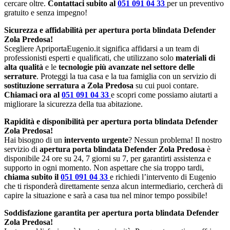
cercare oltre.
Contattaci subito al
051 091 04 33
per un preventivo
gratuito e senza impegno!
Sicurezza e affidabilità per apertura porta blindata Defender
Zola Predosa!
Scegliere ApriportaEugenio.it significa affidarsi a un team di
professionisti esperti e qualificati, che utilizzano solo
materiali di
alta qualità
e le
tecnologie più avanzate nel settore delle
serrature
. Proteggi la tua casa e la tua famiglia con un servizio di
sostituzione serratura a Zola Predosa
su cui puoi contare.
Chiamaci ora al
051 091 04 33
e scopri come possiamo aiutarti a
migliorare la sicurezza della tua abitazione.
Rapidità e disponibilità per apertura porta blindata Defender
Zola Predosa!
Hai bisogno di un
intervento urgente
? Nessun problema! Il nostro
servizio di
apertura porta blindata Defender Zola Predosa
è
disponibile 24 ore su 24, 7 giorni su 7, per garantirti assistenza e
supporto in ogni momento. Non aspettare che sia troppo tardi,
chiama subito il
051 091 04 33
e richiedi l’intervento di Eugenio
che ti risponderà direttamente senza alcun intermediario, cercherà di
capire la situazione e sarà a casa tua nel minor tempo possibile!
Soddisfazione garantita per apertura porta blindata Defender
Zola Predosa!