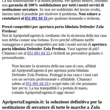
La tua soddisfazione è la nostra priorità. Per questo motivo, offriamo
una
garanzia di 100% soddisfazione per tutti i nostri servizi di
sostituzione serrature
. Se non sei soddisfatto del lavoro svolto,
faremo tutto il possibile per risolvere il problema.
Non esitare a
contattarci al
051 091 04 33
per qualsiasi domanda o richiesta.
Prezzi competitivi per apertura porta blindata Defender Zola
Predosa!
Noi di ApriportaEugenio.it, crediamo che la sicurezza della tua casa
non debba costare una fortuna. Ecco perché offriamo tariffe
vantaggiose e prezzi competitivi per tutti i nostri servizi di
apertura
porta blindata Defender Zola Predosa
. Vuoi saperne di più?
Chiamaci ora al
051 091 04 33
e richiedi un preventivo gratuito e
personalizzato.
Non lasciare la sicurezza della tua casa al caso, affidati
ad ApriportaEugenio.it per apertura porta blindata
Defender Zola Predosa. Proteggi la tua casa e i tuoi cari
con un servizio professionale e affidabile. Chiamaci
subito al
051 091 04 33
e scopri tutto ciò che possiamo
fare per te. La tua tranquillità è a portata di mano,
contatta ApriportaEugenio.it oggi stesso!
ApriportaEugenio.it: la soluzione definitiva per la
sostituzione di serrature di tutte le marche a Zola