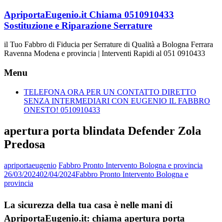
Vai
ApriportaEugenio.it Chiama 0510910433
al
Sostituzione e Riparazione Serrature
contenuto
il Tuo Fabbro di Fiducia per Serrature di Qualità a Bologna Ferrara
Ravenna Modena e provincia | Interventi Rapidi al 051 0910433
Menu
TELEFONA ORA PER UN CONTATTO DIRETTO
SENZA INTERMEDIARI CON EUGENIO IL FABBRO
ONESTO! 0510910433
apertura porta blindata Defender Zola
Predosa
apriportaeugenio
Fabbro Pronto Intervento Bologna e provincia
26/03/2024
02/04/2024
Fabbro Pronto Intervento Bologna e
provincia
La sicurezza della tua casa è nelle mani di
ApriportaEugenio.it: chiama apertura porta