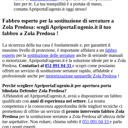
fare per te. La tua tranquillità è a portata di mano,
contatta ApriportaEugenio.it oggi stesso!
Fabbro esperto per la sostituzione di serrature a
Zola Predosa: scegli ApriportaEugenio.it il tuo
fabbro a Zola Predosa !
La sicurezza della tua casa è fondamentale e, per garantirti il
massimo livello di protezione, è importante affidarsi a un
fabbro
esperto
per la
sostituzione delle serrature
anche di serrande manuali
o motorizzate. ApriportaEugenio.it è la soluzione ideale per te a Zola
Predosa.
Contattaci al
051 091 04 33
e scopri come possiamo
offrirti un servizio di sostituzione serrature rapido, affidabile e
professionale anche per
motorizzazione tapparelle Zola Predosa
!
Perché scegliere ApriportaEugenio.it per apertura porta
blindata Defender Zola Predosa?
Affidandoti ad ApriportaEugenio.it, avrai a disposizione un fabbro
qualificato con
anni di esperienza nel settore
. La nostra
competenza e la conoscenza approfondita delle migliori tecniche ci
permettono di offrire un servizio di
pronto intervento fabbro Zola
Predosa
per la sostituzione serrature a Zola Predosa all’altezza delle
tue aspettative. Non esitare, chiama subito il
051 091 04 33
e parla
con i nostri esperti.