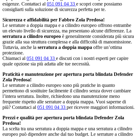
esigenze. Contattaci al
051 091 04 33
e scopri come possiamo
consigliarti sulla soluzione di sicurezza perfetta per te.
Sicurezza e affidabilità per Fabbro Zola Predosa!
Le serrature a doppia mappa e a cilindro europeo offrono entrambe
un elevato livello di sicurezza, ma presentano alcune differenze. La
serratura a cilindro europeo
è generalmente considerata più sicura
grazie alla sua struttura complessa e alla difficoltà di manomissione.
Tuttavia, anche la
serratura a doppia mappa
offre un’ottima
protezione.
Chiamaci al
051 091 04 33
e discuti con i nostri esperti per capire
quale opzione sia più adatta alle tue necessità.
Praticità e manutenzione per apertura porta blindata Defender
Zola Predosa!
Le serrature a cilindro europeo sono più pratiche in quanto
permettono di sostituire facilmente il cilindro senza dover cambiare
l’intera serratura. Inoltre, richiedono una manutenzione meno
frequente rispetto alle serrature a doppia mappa. Vuoi saperne di
più? Contattaci al
051 091 04 33
per ricevere maggiori informazioni.
Prezzi e qualità per apertura porta blindata Defender Zola
Predosa!
La scelta tra una serratura a doppia mappa e una serratura a cilindro
europeo può dipendere anche dal tuo budget. Le serrature a cilindro