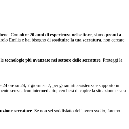
o bene. Con
oltre 20 anni di esperienza nel settore
, siamo
pronti a
arolo Emilia e hai bisogno di
sostituire la tua serratura
, non cercare
 le
tecnologie più avanzate nel settore delle serrature
. Proteggi la
 24 ore su 24, 7 giorni su 7, per garantirti assistenza e supporto in
amente senza alcun intermediario, cercherà di capire la situazione e sarà
ituzione serrature
. Se non sei soddisfatto del lavoro svolto, faremo