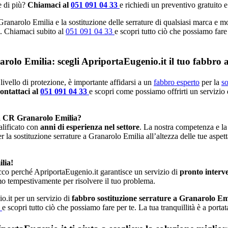
e di più?
Chiamaci al
051 091 04 33
e richiedi un preventivo gratuito e
ranarolo Emilia e la sostituzione delle serrature di qualsiasi marca e m
le. Chiamaci subito al
051 091 04 33
e scopri tutto ciò che possiamo fare 
narolo Emilia: scegli ApriportaEugenio.it il tuo fabbro
livello di protezione, è importante affidarsi a un
fabbro esperto
per la
so
ontattaci al
051 091 04 33
e scopri come possiamo offrirti un servizio 
ta CR Granarolo Emilia?
alificato con
anni di esperienza nel settore
. La nostra competenza e la
er la sostituzione serrature a Granarolo Emilia all’altezza delle tue aspet
lia!
cco perché ApriportaEugenio.it garantisce un servizio di
pronto interv
mo tempestivamente per risolvere il tuo problema.
o.it per un servizio di
fabbro sostituzione serrature a Granarolo Em
3
e scopri tutto ciò che possiamo fare per te. La tua tranquillità è a port