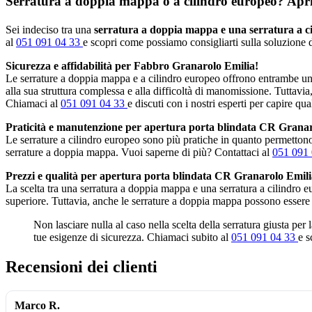
Serratura a doppia mappa o a cilindro europeo? Apripo
Sei indeciso tra una
serratura a doppia mappa e una serratura a c
al
051 091 04 33
e scopri come possiamo consigliarti sulla soluzione di
Sicurezza e affidabilità per Fabbro Granarolo Emilia!
Le serrature a doppia mappa e a cilindro europeo offrono entrambe un 
alla sua struttura complessa e alla difficoltà di manomissione. Tuttavia
Chiamaci al
051 091 04 33
e discuti con i nostri esperti per capire qua
Praticità e manutenzione per apertura porta blindata CR Granar
Le serrature a cilindro europeo sono più pratiche in quanto permettono 
serrature a doppia mappa. Vuoi saperne di più? Contattaci al
051 091
Prezzi e qualità per apertura porta blindata CR Granarolo Emili
La scelta tra una serratura a doppia mappa e una serratura a cilindro 
superiore. Tuttavia, anche le serrature a doppia mappa possono essere
Non lasciare nulla al caso nella scelta della serratura giusta per
tue esigenze di sicurezza. Chiamaci subito al
051 091 04 33
e s
Recensioni dei clienti
Marco R.