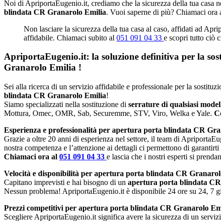
Noi di ApriportaEugenio.it, crediamo che la sicurezza della tua casa no
blindata CR Granarolo Emilia
. Vuoi saperne di più? Chiamaci ora 
Non lasciare la sicurezza della tua casa al caso, affidati ad Apr
affidabile. Chiamaci subito al
051 091 04 33
e scopri tutto ciò 
ApriportaEugenio.it: la soluzione definitiva per la so
Granarolo Emilia
!
Sei alla ricerca di un servizio affidabile e professionale per la sostit
blindata CR Granarolo Emilia
!
Siamo specializzati nella sostituzione di
serrature di qualsiasi mode
Mottura, Omec, OMR, Sab, Securemme, STV, Viro, Welka e Yale.
Co
Esperienza e professionalità per apertura porta blindata CR Gra
Grazie a oltre 20 anni di esperienza nel settore, il team di ApriportaEug
nostra competenza e l’attenzione ai dettagli ci permettono di garantirti
Chiamaci ora al
051 091 04 33
e lascia che i nostri esperti si prenda
Velocità e disponibilità per apertura porta blindata CR Granarol
Capitano imprevisti e hai bisogno di un
apertura porta blindata C
Nessun problema! ApriportaEugenio.it è disponibile 24 ore su 24, 7 gio
Prezzi competitivi per apertura porta blindata CR Granarolo Em
Scegliere ApriportaEugenio.it significa avere la sicurezza di un serviz