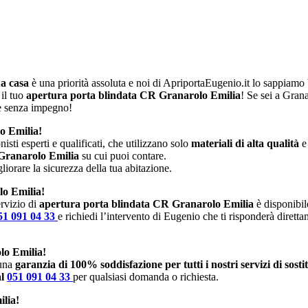
ua casa
è una priorità assoluta e noi di ApriportaEugenio.it lo sappiam
 il tuo
apertura porta blindata CR Granarolo Emilia
! Se sei a Gran
 e senza impegno!
o Emilia!
isti esperti e qualificati, che utilizzano solo
materiali di alta qualità
e
 Granarolo Emilia
su cui puoi contare.
iorare la sicurezza della tua abitazione.
lo Emilia!
rvizio di
apertura porta blindata CR Granarolo Emilia
è disponibile
51 091 04 33
e richiedi l’intervento di Eugenio che ti risponderà dirett
lo Emilia!
 una
garanzia di 100% soddisfazione per tutti i nostri servizi di sost
al
051 091 04 33
per qualsiasi domanda o richiesta.
ilia!