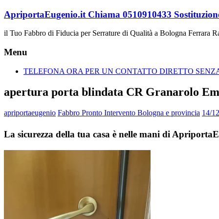
Vai
ApriportaEugenio.it Chiama 0510910433 Sostituzione
al
contenuto
il Tuo Fabbro di Fiducia per Serrature di Qualità a Bologna Ferrara 
Menu
TELEFONA ORA PER UN CONTATTO DIRETTO SENZA 
apertura porta blindata CR Granarolo Em
apriportaeugenio
Fabbro Pronto Intervento Bologna e provincia
14/1
La sicurezza della tua casa è nelle mani di Apriport