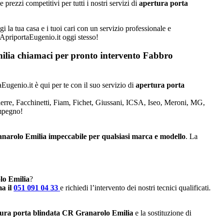
rezzi competitivi per tutti i nostri servizi di
apertura porta
 la tua casa e i tuoi cari con un servizio professionale e
a ApriportaEugenio.it oggi stesso!
Emilia chiamaci per pronto intervento
Fabbro
aEugenio.it è qui per te con il suo servizio di
apertura porta
Dierre, Facchinetti, Fiam, Fichet, Giussani, ICSA, Iseo, Meroni, MG,
impegno!
ranarolo Emilia impeccabile per qualsiasi marca e modello
. La
olo Emilia
?
a il
051 091 04 33
e richiedi l’intervento dei nostri tecnici qualificati.
ura porta blindata CR Granarolo Emilia
e la sostituzione di