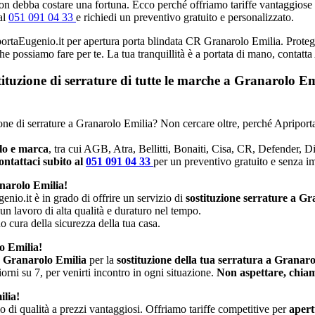
n debba costare una fortuna. Ecco perché offriamo tariffe vantaggiose e p
al
051 091 04 33
e richiedi un preventivo gratuito e personalizzato.
iportaEugenio.it per apertura porta blindata CR Granarolo Emilia. Proteggi
che possiamo fare per te. La tua tranquillità è a portata di mano, contatt
stituzione di serrature di tutte le marche a Granarolo 
uzione di serrature a Granarolo Emilia? Non cercare oltre, perché Apriport
llo e marca
, tra cui AGB, Atra, Bellitti, Bonaiti, Cisa, CR, Defender, 
ntattaci subito al
051 091 04 33
per un preventivo gratuito e senza 
narolo Emilia!
enio.it è in grado di offrire un servizio di
sostituzione serrature a G
 un lavoro di alta qualità e duraturo nel tempo.
no cura della sicurezza della tua casa.
o Emilia!
R Granarolo Emilia
per la
sostituzione della tua serratura a Granar
rni su 7, per venirti incontro in ogni situazione.
Non aspettare, chiam
ilia!
io di qualità a prezzi vantaggiosi. Offriamo tariffe competitive per
apert