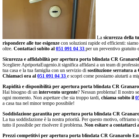
La
sicurezza della t
rispondere alle tue esigenze
con soluzioni rapide ed efficienti: siamo
oltre.
Contattaci subito al
051 091 04 33
per un preventivo gratuito
Sicurezza e affidabilità per apertura porta blindata CR Granarol
Scegliere ApriportaEugenio.it significa affidarsi a un team di profession
tua casa e la tua famiglia con un servizio di
sostituzione serratura a
Chiamaci ora al
051 091 04 33
e scopri come possiamo aiutarti a migl
Rapidità e disponibilità per apertura porta blindata CR Granaro
Hai bisogno di un
intervento urgente
? Nessun problema! Il nostro se
ogni momento. Non aspettare che sia troppo tardi,
chiama subito il
0
a casa tua nel minor tempo possibile!
Soddisfazione garantita per apertura porta blindata CR Granaro
La tua soddisfazione è la nostra priorità. Per questo motivo, offriamo
tutto il possibile per risolvere il problema.
Non esitare a contattarci 
Prezzi competitivi per apertura porta blindata CR Granarolo Em