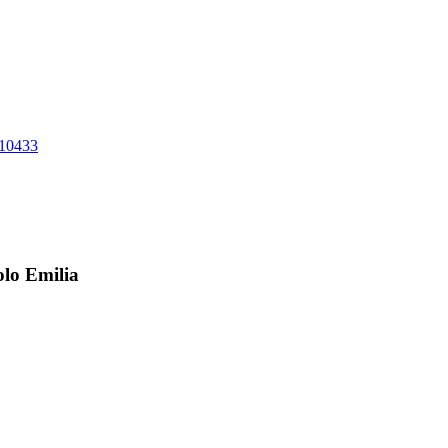
10433
olo Emilia