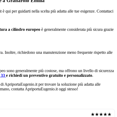
re a Granarolo Emilia
è qui per guidarti nella scelta più adatta alle tue esigenze. Contattaci
tura a cilindro europeo
è generalmente considerata più sicura grazie
ura. Inoltre, richiedono una manutenzione meno frequente rispetto alle
opeo sono generalmente più costose, ma offrono un livello di sicurezza
4 33
e richiedi un preventivo gratuito e personalizzato
.
 di ApriportaEugenio.it per trovare la soluzione più adatta alle
di mano, contatta ApriportaEugenio.it oggi stesso!
★★★★★