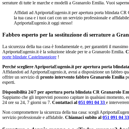
serrature di tutte le marche e modelli a Granarolo Emilia. Vuoi sapern
Affidati ad ApriportaEugenio.it per apertura porta blindata CR G
la tua casa e i tuoi cari con un servizio professionale e affidabi
ApriportaEugenio.it oggi stesso!
Fabbro esperto per la sostituzione di serrature a Gra
La sicurezza della tua casa è fondamentale e, per garantirti il massimo 
ApriportaEugenio.it è la soluzione ideale per te a Granarolo Emilia.
C
porte blindate Castelmaggiore
!
Perché scegliere ApriportaEugenio.it per apertura porta blinda
Affidandoti ad ApriportaEugenio.it, avrai a disposizione un fabbro qu
offrire un servizio di
pronto intervento fabbro Granarolo Emilia
p
esperti.
Disponibilità 24/7 per apertura porta blindata CR Granarolo Emi
Sappiamo che gli imprevisti possono capitare in qualsiasi momento, e
24 ore su 24, 7 giorni su 7.
Contattaci al
051 091 04 33
e interverre
Non compromettere la sicurezza della tua casa: scegli ApriportaEugeni
servizio professionale e affidabile.
Chiamaci subito al
051 091 04 3