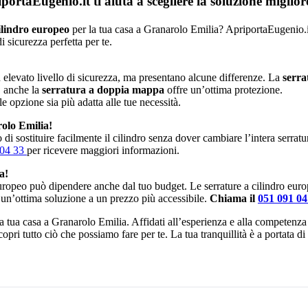
rtaEugenio.it ti aiuta a scegliere la soluzione miglio
ilindro europeo
per la tua casa a Granarolo Emilia? ApriportaEugenio.it 
 sicurezza perfetta per te.
elevato livello di sicurezza, ma presentano alcune differenze. La
serra
, anche la
serratura a doppia mappa
offre un’ottima protezione.
le opzione sia più adatta alle tue necessità.
olo Emilia!
di sostituire facilmente il cilindro senza dover cambiare l’intera serrat
 04 33
per ricevere maggiori informazioni.
a!
europeo può dipendere anche dal tuo budget. Le serrature a cilindro eur
 un’ottima soluzione a un prezzo più accessibile.
Chiama il
051 091 0
 la tua casa a Granarolo Emilia. Affidati all’esperienza e alla competenza
copri tutto ciò che possiamo fare per te. La tua tranquillità è a portata 