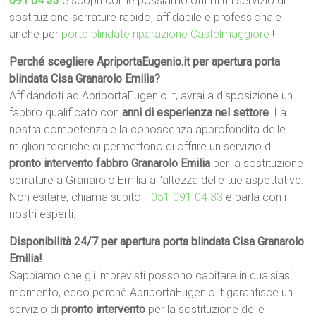
091 04 33
e scopri come possiamo offrirti un servizio di
sostituzione serrature rapido, affidabile e professionale
anche per
porte blindate riparazione Castelmaggiore
!
Perché scegliere ApriportaEugenio.it per apertura porta
blindata Cisa Granarolo Emilia?
Affidandoti ad ApriportaEugenio.it, avrai a disposizione un
fabbro qualificato con
anni di esperienza nel settore
. La
nostra competenza e la conoscenza approfondita delle
migliori tecniche ci permettono di offrire un servizio di
pronto intervento fabbro Granarolo Emilia
per la sostituzione
serrature a Granarolo Emilia all’altezza delle tue aspettative.
Non esitare, chiama subito il
051 091 04 33
e parla con i
nostri esperti.
Disponibilità 24/7 per apertura porta blindata Cisa Granarolo
Emilia!
Sappiamo che gli imprevisti possono capitare in qualsiasi
momento, ecco perché ApriportaEugenio.it garantisce un
servizio di
pronto intervento
per la sostituzione delle