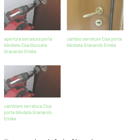
apertura serratura porta
cambio serrature Cisa porta
blindata Cisa bloccata
blindata Granarolo Emilia
Granarolo Emilia
cambiare serratura Cisa
porta blindata Granarolo
Emilia