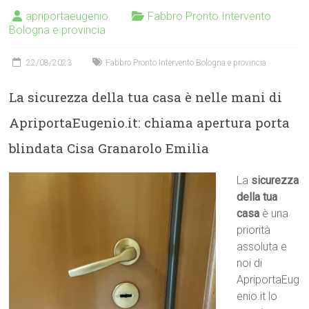
apriportaeugenio
Fabbro Pronto Intervento
Bologna e provincia
22/08/2023
Fabbro Pronto Intervento Bologna e provincia
La sicurezza della tua casa è nelle mani di
ApriportaEugenio.it: chiama apertura porta
blindata Cisa Granarolo Emilia
La
sicurezza
della tua
casa
è una
priorità
assoluta e
noi di
ApriportaEug
enio.it lo