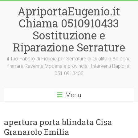
Vai
ApriportaEugenio.it
al
contenuto
Chiama 0510910433
Sostituzione e
Riparazione Serrature
il Tuo Fabbro di Fiducia per Serrature di Qualità a Bologna
Ferrara Ravenna Modena e provincia | Interventi Rapidi al
051 0910433
Menu
apertura porta blindata Cisa
Granarolo Emilia