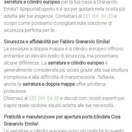
serratura a cilindro europeo
per la tua casa a Granarolo
Emilia? ApriportaEugenio.it è qui per guidarti nella scelta più
adatta alle tue esigenze. Contattaci al
051 091 04 33
e
scopri come possiamo consigliarti sulla soluzione di
sicurezza perfetta per te.
Sicurezza e affidabilità per Fabbro Granarolo Emilia!
Le serrature a doppia mappa e a cilindro europeo offrono
entrambe un elevato livello di sicurezza, ma presentano
alcune differenze. La
serratura a cilindro europeo
è
generalmente considerata più sicura grazie alla sua struttura
complessa e alla difficoltà di manomissione. Tuttavia,
anche la
serratura a doppia mappa
offre un’ottima
protezione.
Chiamaci al
051 091 04 33
e discuti con i nostri esperti per
capire quale opzione sia più adatta alle tue necessità.
Praticità e manutenzione per apertura porta blindata Cisa
Granarolo Emilia!
Le serrature a cilindro europeo sono più pratiche in quanto