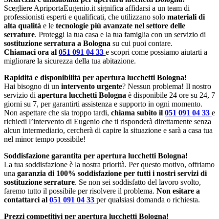
Scegliere ApriportaEugenio.it significa affidarsi a un team di
professionisti esperti e qualificati, che utilizzano solo
materiali di
alta qualità
e le
tecnologie più avanzate nel settore delle
serrature
. Proteggi la tua casa e la tua famiglia con un servizio di
sostituzione serratura a Bologna
su cui puoi contare.
Chiamaci ora al
051 091 04 33
e scopri come possiamo aiutarti a
migliorare la sicurezza della tua abitazione.
Rapidità e disponibilità per apertura lucchetti Bologna!
Hai bisogno di un
intervento urgente
? Nessun problema! Il nostro
servizio di
apertura lucchetti Bologna
è disponibile 24 ore su 24, 7
giorni su 7, per garantirti assistenza e supporto in ogni momento.
Non aspettare che sia troppo tardi,
chiama subito il
051 091 04 33
e
richiedi l’intervento di Eugenio che ti risponderà direttamente senza
alcun intermediario, cercherà di capire la situazione e sarà a casa tua
nel minor tempo possibile!
Soddisfazione garantita per apertura lucchetti Bologna!
La tua soddisfazione è la nostra priorità. Per questo motivo, offriamo
una
garanzia di 100% soddisfazione per tutti i nostri servizi di
sostituzione serrature
. Se non sei soddisfatto del lavoro svolto,
faremo tutto il possibile per risolvere il problema.
Non esitare a
contattarci al
051 091 04 33
per qualsiasi domanda o richiesta.
Prezzi competitivi per apertura lucchetti Bologna!