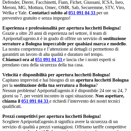
Defender, Dierre, Facchinetti, Fiam, Fichet, Giussani, ICSA, Iseo,
Meroni, MG, Mottura, Omec, OMR, Sab, Securemme, STV, Viro,
Welka e Yale.
Contattaci subito al
051 091 04 33
per un
preventivo gratuito e senza impegno!
Esperienza e professionalità per apertura lucchetti Bologna!
Grazie a oltre 20 anni di esperienza nel settore, il team di
ApriportaEugenio.it è in grado di offrire un servizio di
sostituzione
serrature a Bologna impeccabile per qualsiasi marca e modello
.
La nostra competenza e l’attenzione ai dettagli ci permettono di
garantirti un lavoro di alta qualità e duraturo nel tempo.
Chiamaci ora al
051 091 04 33
e lascia che i nostri esperti si
prendano cura della sicurezza della tua casa.
Velocità e disponibilità per apertura lucchetti Bologna!
Capitano imprevisti e hai bisogno di un
apertura lucchetti Bologna
per la
sostituzione della tua serratura a Bologna
?
Nessun problema! ApriportaEugenio.it è disponibile 24 ore su 24, 7
giorni su 7, per venirti incontro in ogni situazione.
Non aspettare,
chiama il
051 091 04 33
e richiedi l’intervento dei nostri tecnici
qualificati.
Prezzi competitivi per apertura lucchetti Bologna!
Scegliere ApriportaEugenio.it significa avere la sicurezza di un
servizio di qualità a prezzi vantaggiosi. Offriamo tariffe competitive