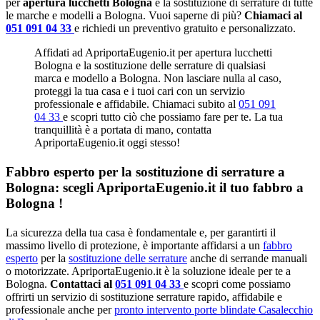
per
apertura lucchetti Bologna
e la sostituzione di serrature di tutte
le marche e modelli a Bologna. Vuoi saperne di più?
Chiamaci al
051 091 04 33
e richiedi un preventivo gratuito e personalizzato.
Affidati ad ApriportaEugenio.it per apertura lucchetti
Bologna e la sostituzione delle serrature di qualsiasi
marca e modello a Bologna. Non lasciare nulla al caso,
proteggi la tua casa e i tuoi cari con un servizio
professionale e affidabile. Chiamaci subito al
051 091
04 33
e scopri tutto ciò che possiamo fare per te. La tua
tranquillità è a portata di mano, contatta
ApriportaEugenio.it oggi stesso!
Fabbro esperto per la sostituzione di serrature a
Bologna: scegli ApriportaEugenio.it il tuo fabbro a
Bologna !
La sicurezza della tua casa è fondamentale e, per garantirti il
massimo livello di protezione, è importante affidarsi a un
fabbro
esperto
per la
sostituzione delle serrature
anche di serrande manuali
o motorizzate. ApriportaEugenio.it è la soluzione ideale per te a
Bologna.
Contattaci al
051 091 04 33
e scopri come possiamo
offrirti un servizio di sostituzione serrature rapido, affidabile e
professionale anche per
pronto intervento porte blindate Casalecchio