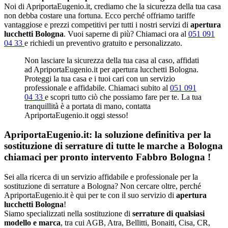
Noi di ApriportaEugenio.it, crediamo che la sicurezza della tua casa
non debba costare una fortuna. Ecco perché offriamo tariffe
vantaggiose e prezzi competitivi per tutti i nostri servizi di
apertura
lucchetti Bologna
. Vuoi saperne di più? Chiamaci ora al
051 091
04 33
e richiedi un preventivo gratuito e personalizzato.
Non lasciare la sicurezza della tua casa al caso, affidati
ad ApriportaEugenio.it per apertura lucchetti Bologna.
Proteggi la tua casa e i tuoi cari con un servizio
professionale e affidabile. Chiamaci subito al
051 091
04 33
e scopri tutto ciò che possiamo fare per te. La tua
tranquillità è a portata di mano, contatta
ApriportaEugenio.it oggi stesso!
ApriportaEugenio.it: la soluzione definitiva per la
sostituzione di serrature di tutte le marche a Bologna
chiamaci per pronto intervento
Fabbro Bologna
!
Sei alla ricerca di un servizio affidabile e professionale per la
sostituzione di serrature a Bologna? Non cercare oltre, perché
ApriportaEugenio.it è qui per te con il suo servizio di
apertura
lucchetti Bologna
!
Siamo specializzati nella sostituzione di
serrature di qualsiasi
modello e marca
, tra cui AGB, Atra, Bellitti, Bonaiti, Cisa, CR,