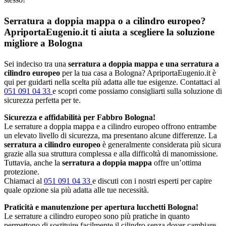
Serratura a doppia mappa o a cilindro europeo?
ApriportaEugenio.it ti aiuta a scegliere la soluzione
migliore a Bologna
Sei indeciso tra una
serratura a doppia mappa e una serratura a
cilindro europeo
per la tua casa a Bologna? ApriportaEugenio.it è
qui per guidarti nella scelta più adatta alle tue esigenze. Contattaci al
051 091 04 33
e scopri come possiamo consigliarti sulla soluzione di
sicurezza perfetta per te.
Sicurezza e affidabilità per Fabbro Bologna!
Le serrature a doppia mappa e a cilindro europeo offrono entrambe
un elevato livello di sicurezza, ma presentano alcune differenze. La
serratura a cilindro europeo
è generalmente considerata più sicura
grazie alla sua struttura complessa e alla difficoltà di manomissione.
Tuttavia, anche la
serratura a doppia mappa
offre un’ottima
protezione.
Chiamaci al
051 091 04 33
e discuti con i nostri esperti per capire
quale opzione sia più adatta alle tue necessità.
Praticità e manutenzione per apertura lucchetti Bologna!
Le serrature a cilindro europeo sono più pratiche in quanto
permettono di sostituire facilmente il cilindro senza dover cambiare