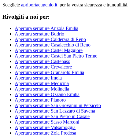
Scegliete
apriportaeugenio.it
per la vostra sicurezza e tranquillità.
Rivolgiti a noi per:
Apertura serrature Anzola Emilia
Apertura serrature Budrio
Apertura serrature Calderara di Reno
Apertura serrature Casalecchio di Reno
Apertura serrature Castel Maggiore
Apertura serrature Castel San Pietro Terme
Apertura serrature Castenaso
Apertura serrature Crevalcore
Apertura serrature Granarolo Emilia
Apertura serrature Imola
Apertura serrature Medicina
Apertura serrature Molinella
Apertura serrature Ozzano Emilia
Apertura serrature Pianoro
Apertura serrature San Giovanni in Persiceto
Apertura serrature San Lazzaro di Savena
Apertura serrature San Pietro in Casale
Apertura serrature Sasso Marconi
Apertura serrature Valsamoggia
Apertura serrature Zola Predosa