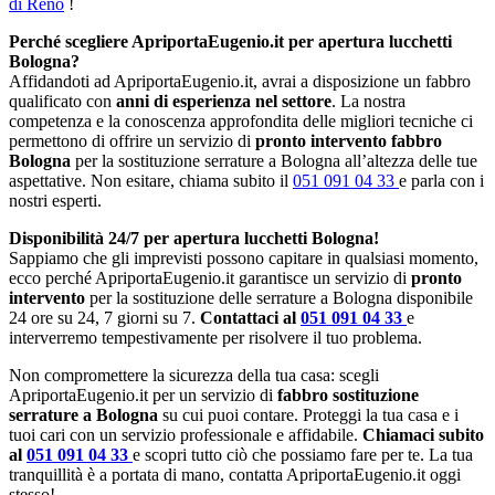
di Reno
!
Perché scegliere ApriportaEugenio.it per apertura lucchetti
Bologna?
Affidandoti ad ApriportaEugenio.it, avrai a disposizione un fabbro
qualificato con
anni di esperienza nel settore
. La nostra
competenza e la conoscenza approfondita delle migliori tecniche ci
permettono di offrire un servizio di
pronto intervento fabbro
Bologna
per la sostituzione serrature a Bologna all’altezza delle tue
aspettative. Non esitare, chiama subito il
051 091 04 33
e parla con i
nostri esperti.
Disponibilità 24/7 per apertura lucchetti Bologna!
Sappiamo che gli imprevisti possono capitare in qualsiasi momento,
ecco perché ApriportaEugenio.it garantisce un servizio di
pronto
intervento
per la sostituzione delle serrature a Bologna disponibile
24 ore su 24, 7 giorni su 7.
Contattaci al
051 091 04 33
e
interverremo tempestivamente per risolvere il tuo problema.
Non compromettere la sicurezza della tua casa: scegli
ApriportaEugenio.it per un servizio di
fabbro sostituzione
serrature a Bologna
su cui puoi contare. Proteggi la tua casa e i
tuoi cari con un servizio professionale e affidabile.
Chiamaci subito
al
051 091 04 33
e scopri tutto ciò che possiamo fare per te. La tua
tranquillità è a portata di mano, contatta ApriportaEugenio.it oggi
stesso!