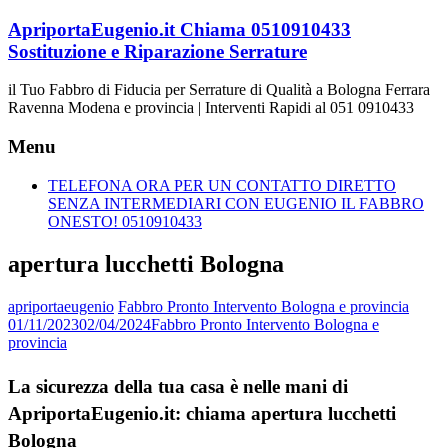
Vai
ApriportaEugenio.it Chiama 0510910433
al
Sostituzione e Riparazione Serrature
contenuto
il Tuo Fabbro di Fiducia per Serrature di Qualità a Bologna Ferrara
Ravenna Modena e provincia | Interventi Rapidi al 051 0910433
Menu
TELEFONA ORA PER UN CONTATTO DIRETTO
SENZA INTERMEDIARI CON EUGENIO IL FABBRO
ONESTO! 0510910433
apertura lucchetti Bologna
apriportaeugenio
Fabbro Pronto Intervento Bologna e provincia
01/11/2023
02/04/2024
Fabbro Pronto Intervento Bologna e
provincia
La sicurezza della tua casa è nelle mani di
ApriportaEugenio.it: chiama apertura lucchetti
Bologna