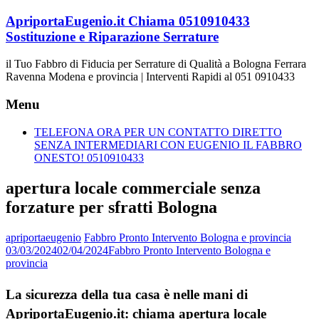
Vai
ApriportaEugenio.it Chiama 0510910433
al
Sostituzione e Riparazione Serrature
contenuto
il Tuo Fabbro di Fiducia per Serrature di Qualità a Bologna Ferrara
Ravenna Modena e provincia | Interventi Rapidi al 051 0910433
Menu
TELEFONA ORA PER UN CONTATTO DIRETTO
SENZA INTERMEDIARI CON EUGENIO IL FABBRO
ONESTO! 0510910433
apertura locale commerciale senza
forzature per sfratti Bologna
apriportaeugenio
Fabbro Pronto Intervento Bologna e provincia
03/03/2024
02/04/2024
Fabbro Pronto Intervento Bologna e
provincia
La sicurezza della tua casa è nelle mani di
ApriportaEugenio.it: chiama apertura locale