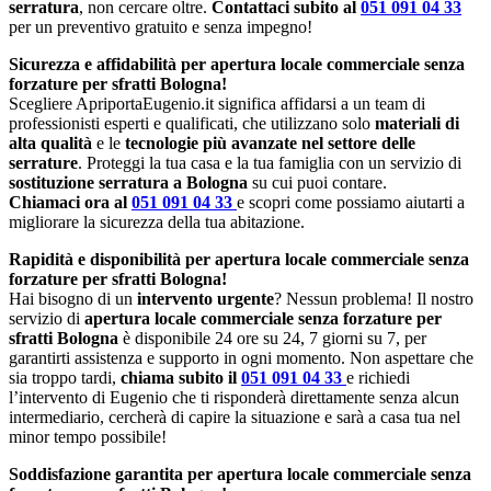
serratura
, non cercare oltre.
Contattaci subito al
051 091 04 33
per un preventivo gratuito e senza impegno!
Sicurezza e affidabilità per apertura locale commerciale senza
forzature per sfratti Bologna!
Scegliere ApriportaEugenio.it significa affidarsi a un team di
professionisti esperti e qualificati, che utilizzano solo
materiali di
alta qualità
e le
tecnologie più avanzate nel settore delle
serrature
. Proteggi la tua casa e la tua famiglia con un servizio di
sostituzione serratura a Bologna
su cui puoi contare.
Chiamaci ora al
051 091 04 33
e scopri come possiamo aiutarti a
migliorare la sicurezza della tua abitazione.
Rapidità e disponibilità per apertura locale commerciale senza
forzature per sfratti Bologna!
Hai bisogno di un
intervento urgente
? Nessun problema! Il nostro
servizio di
apertura locale commerciale senza forzature per
sfratti Bologna
è disponibile 24 ore su 24, 7 giorni su 7, per
garantirti assistenza e supporto in ogni momento. Non aspettare che
sia troppo tardi,
chiama subito il
051 091 04 33
e richiedi
l’intervento di Eugenio che ti risponderà direttamente senza alcun
intermediario, cercherà di capire la situazione e sarà a casa tua nel
minor tempo possibile!
Soddisfazione garantita per apertura locale commerciale senza