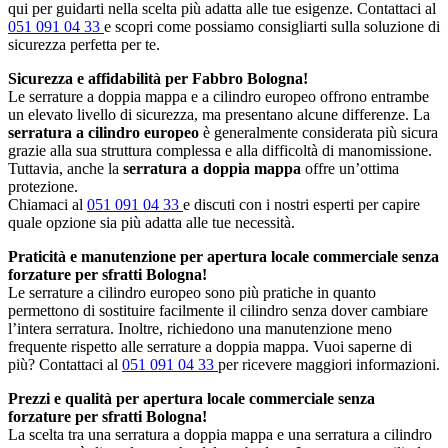
qui per guidarti nella scelta più adatta alle tue esigenze. Contattaci al
051 091 04 33
e scopri come possiamo consigliarti sulla soluzione di
sicurezza perfetta per te.
Sicurezza e affidabilità per Fabbro Bologna!
Le serrature a doppia mappa e a cilindro europeo offrono entrambe
un elevato livello di sicurezza, ma presentano alcune differenze. La
serratura a cilindro europeo
è generalmente considerata più sicura
grazie alla sua struttura complessa e alla difficoltà di manomissione.
Tuttavia, anche la
serratura a doppia mappa
offre un’ottima
protezione.
Chiamaci al
051 091 04 33
e discuti con i nostri esperti per capire
quale opzione sia più adatta alle tue necessità.
Praticità e manutenzione per apertura locale commerciale senza
forzature per sfratti Bologna!
Le serrature a cilindro europeo sono più pratiche in quanto
permettono di sostituire facilmente il cilindro senza dover cambiare
l’intera serratura. Inoltre, richiedono una manutenzione meno
frequente rispetto alle serrature a doppia mappa. Vuoi saperne di
più? Contattaci al
051 091 04 33
per ricevere maggiori informazioni.
Prezzi e qualità per apertura locale commerciale senza
forzature per sfratti Bologna!
La scelta tra una serratura a doppia mappa e una serratura a cilindro