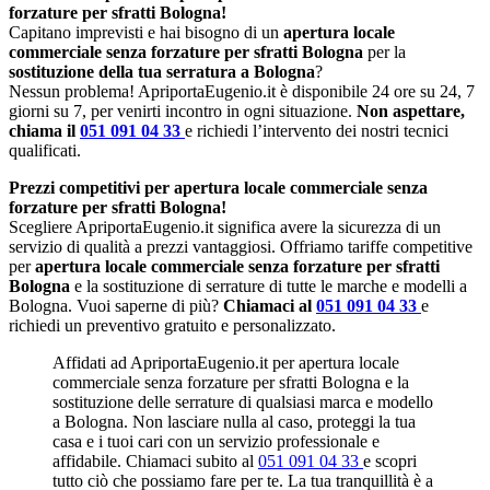
forzature per sfratti Bologna!
Capitano imprevisti e hai bisogno di un
apertura locale
commerciale senza forzature per sfratti Bologna
per la
sostituzione della tua serratura a Bologna
?
Nessun problema! ApriportaEugenio.it è disponibile 24 ore su 24, 7
giorni su 7, per venirti incontro in ogni situazione.
Non aspettare,
chiama il
051 091 04 33
e richiedi l’intervento dei nostri tecnici
qualificati.
Prezzi competitivi per apertura locale commerciale senza
forzature per sfratti Bologna!
Scegliere ApriportaEugenio.it significa avere la sicurezza di un
servizio di qualità a prezzi vantaggiosi. Offriamo tariffe competitive
per
apertura locale commerciale senza forzature per sfratti
Bologna
e la sostituzione di serrature di tutte le marche e modelli a
Bologna. Vuoi saperne di più?
Chiamaci al
051 091 04 33
e
richiedi un preventivo gratuito e personalizzato.
Affidati ad ApriportaEugenio.it per apertura locale
commerciale senza forzature per sfratti Bologna e la
sostituzione delle serrature di qualsiasi marca e modello
a Bologna. Non lasciare nulla al caso, proteggi la tua
casa e i tuoi cari con un servizio professionale e
affidabile. Chiamaci subito al
051 091 04 33
e scopri
tutto ciò che possiamo fare per te. La tua tranquillità è a