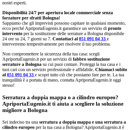
nostri esperti.
Disponibilità 24/7 per apertura locale commerciale senza
forzature per sfratti Bologna!
Sappiamo che gli imprevisti possono capitare in qualsiasi momento,
ecco perché ApriportaEugenio.it garantisce un servizio di
pronto
intervento
per la sostituzione delle serrature a Bologna disponibile
24 ore su 24, 7 giorni su 7.
Contattaci al
051 091 04 33
e
interverremo tempestivamente per risolvere il tuo problema.
Non compromettere la sicurezza della tua casa: scegli
ApriportaEugenio.it per un servizio di
fabbro sostituzione
serrature a Bologna
su cui puoi contare. Proteggi la tua casa e i
tuoi cari con un servizio professionale e affidabile.
Chiamaci subito
al
051 091 04 33
e scopri tutto ciò che possiamo fare per te. La tua
tranquillità è a portata di mano, contatta ApriportaEugenio.it oggi
stesso!
Serratura a doppia mappa o a cilindro europeo?
ApriportaEugenio.it ti aiuta a scegliere la soluzione
migliore a Bologna
Sei indeciso tra una
serratura a doppia mappa e una serratura a
cilindro europeo
per la tua casa a Bologna? ApriportaEugenio.it è