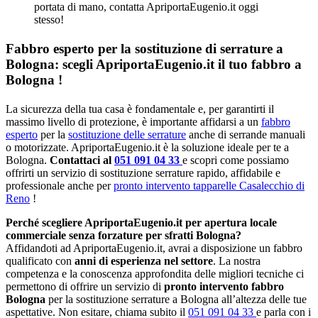
portata di mano, contatta ApriportaEugenio.it oggi
stesso!
Fabbro esperto per la sostituzione di serrature a
Bologna: scegli ApriportaEugenio.it il tuo fabbro a
Bologna !
La sicurezza della tua casa è fondamentale e, per garantirti il
massimo livello di protezione, è importante affidarsi a un
fabbro
esperto
per la
sostituzione delle serrature
anche di serrande manuali
o motorizzate. ApriportaEugenio.it è la soluzione ideale per te a
Bologna.
Contattaci al
051 091 04 33
e scopri come possiamo
offrirti un servizio di sostituzione serrature rapido, affidabile e
professionale anche per
pronto intervento tapparelle Casalecchio di
Reno
!
Perché scegliere ApriportaEugenio.it per apertura locale
commerciale senza forzature per sfratti Bologna?
Affidandoti ad ApriportaEugenio.it, avrai a disposizione un fabbro
qualificato con
anni di esperienza nel settore
. La nostra
competenza e la conoscenza approfondita delle migliori tecniche ci
permettono di offrire un servizio di
pronto intervento fabbro
Bologna
per la sostituzione serrature a Bologna all’altezza delle tue
aspettative. Non esitare, chiama subito il
051 091 04 33
e parla con i