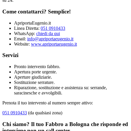
su 24.
Come contattarci? Semplice!
ApriportaEugenio.it
Linea Diretta:
051 0910433
WhatsApp:
chiedi da qui
Email:
info@apriportaeugenio.it
Website:
www.apriportaeugenio.it
Servizi
Pronto intervento fabbro.
Apertura porte urgente.
Aperture giudiziarie.
Sostituzione serrature.
Riparazione, sostituzione e assistenza su: serrande,
saracinesche e avvolgibili.
Prenota il tuo intervento al numero sempre attivo:
051 0910433
(da qualsiasi zona)
Chi siamo? Il tuo Fabbro a Bologna che risponde ed
interviene non un call center