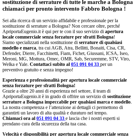
sostituzione di serrature di tutte le marche a Bologna
chiamaci per pronto intervento
Fabbro Bologna
!
Sei alla ricerca di un servizio affidabile e professionale per la
sostituzione di serrature a Bologna? Non cercare oltre, perché
ApriportaEugenio.it è qui per te con il suo servizio di
apertura
locale commerciale senza forzature per sfratti Bologna
!
Siamo specializzati nella sostituzione di
serrature di qualsiasi
modello e marca
, tra cui AGB, Atra, Bellitti, Bonaiti, Cisa, CR,
Defender, Dierre, Facchinetti, Fiam, Fichet, Giussani, ICSA, Iseo,
Meroni, MG, Mottura, Omec, OMR, Sab, Securemme, STV, Viro,
Welka e Yale.
Contattaci subito al
051 091 04 33
per un
preventivo gratuito e senza impegno!
Esperienza e professionalità per apertura locale commerciale
senza forzature per sfratti Bologna!
Grazie a oltre 20 anni di esperienza nel settore, il team di
ApriportaEugenio.it è in grado di offrire un servizio di
sostituzione
serrature a Bologna impeccabile per qualsiasi marca e modello
.
La nostra competenza e l’attenzione ai dettagli ci permettono di
garantirti un lavoro di alta qualità e duraturo nel tempo.
Chiamaci ora al
051 091 04 33
e lascia che i nostri esperti si
prendano cura della sicurezza della tua casa.
Velocità e disponibilità per apertura locale commerciale senza