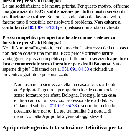
forzature per sfratti Bologna!
La tua soddisfazione è la nostra priorità. Per questo motivo, offriamo
una
garanzia di 100% soddisfazione per tutti i nostri servizi di
sostituzione serrature
. Se non sei soddisfatto del lavoro svolto,
faremo tutto il possibile per risolvere il problema.
Non esitare a
contattarci al
051 091 04 33
per qualsiasi domanda o richiesta.
Prezzi competitivi per apertura locale commerciale senza
forzature per sfratti Bologna!
Noi di ApriportaEugenio.it, crediamo che la sicurezza della tua casa
non debba costare una fortuna. Ecco perché offriamo tariffe
vantaggiose e prezzi competitivi per tutti i nostri servizi di
apertura
locale commerciale senza forzature per sfratti Bologna
. Vuoi
saperne di più? Chiamaci ora al
051 091 04 33
e richiedi un
preventivo gratuito e personalizzato.
Non lasciare la sicurezza della tua casa al caso, affidati
ad ApriportaEugenio.it per apertura locale commerciale
senza forzature per sfratti Bologna. Proteggi la tua casa
e i tuoi cari con un servizio professionale e affidabile.
Chiamaci subito al
051 091 04 33
e scopri tutto ciò che
possiamo fare per te. La tua tranquillità è a portata di
mano, contatta ApriportaEugenio.it oggi stesso!
ApriportaEugenio.it: la soluzione definitiva per la