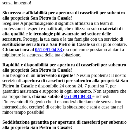
senza impegno!
Sicurezza e affidabilità per apertura di casseforti per subentro
alla proprietà San Pietro in Casale!
Scegliere ApriportaEugenio.it significa affidarsi a un team di
professionisti esperti e qualificati, che utilizzano solo
materiali di
alta qualità
e le
tecnologie più avanzate nel settore delle
serrature
. Proteggi la tua casa e la tua famiglia con un servizio di
sostituzione serratura a San Pietro in Casale
su cui puoi contare.
Chiamaci ora al
051 091 04 33
e scopri come possiamo aiutarti a
migliorare la sicurezza della tua abitazione.
Rapidità e disponibilità per apertura di casseforti per subentro
alla proprietà San Pietro in Casale!
Hai bisogno di un
intervento urgente
? Nessun problema! Il nostro
servizio di
apertura di casseforti per subentro alla proprietà San
Pietro in Casale
è disponibile 24 ore su 24, 7 giorni su 7, per
garantirti assistenza e supporto in ogni momento. Non aspettare che
sia troppo tardi,
chiama subito il
051 091 04 33
e richiedi
l’intervento di Eugenio che ti risponderà direttamente senza alcun
intermediario, cercherà di capire la situazione e sarà a casa tua nel
minor tempo possibile!
Soddisfazione garantita per apertura di casseforti per subentro
alla proprietà San Pietro in Casale!