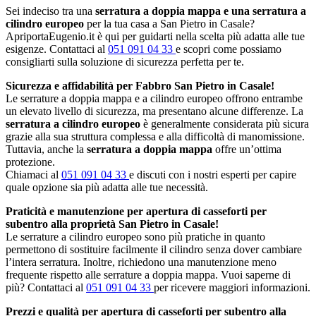
Sei indeciso tra una
serratura a doppia mappa e una serratura a
cilindro europeo
per la tua casa a San Pietro in Casale?
ApriportaEugenio.it è qui per guidarti nella scelta più adatta alle tue
esigenze. Contattaci al
051 091 04 33
e scopri come possiamo
consigliarti sulla soluzione di sicurezza perfetta per te.
Sicurezza e affidabilità per Fabbro San Pietro in Casale!
Le serrature a doppia mappa e a cilindro europeo offrono entrambe
un elevato livello di sicurezza, ma presentano alcune differenze. La
serratura a cilindro europeo
è generalmente considerata più sicura
grazie alla sua struttura complessa e alla difficoltà di manomissione.
Tuttavia, anche la
serratura a doppia mappa
offre un’ottima
protezione.
Chiamaci al
051 091 04 33
e discuti con i nostri esperti per capire
quale opzione sia più adatta alle tue necessità.
Praticità e manutenzione per apertura di casseforti per
subentro alla proprietà San Pietro in Casale!
Le serrature a cilindro europeo sono più pratiche in quanto
permettono di sostituire facilmente il cilindro senza dover cambiare
l’intera serratura. Inoltre, richiedono una manutenzione meno
frequente rispetto alle serrature a doppia mappa. Vuoi saperne di
più? Contattaci al
051 091 04 33
per ricevere maggiori informazioni.
Prezzi e qualità per apertura di casseforti per subentro alla