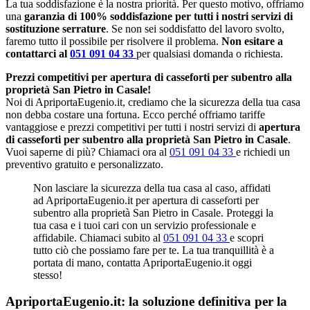
La tua soddisfazione è la nostra priorità. Per questo motivo, offriamo
una
garanzia di 100% soddisfazione per tutti i nostri servizi di
sostituzione serrature
. Se non sei soddisfatto del lavoro svolto,
faremo tutto il possibile per risolvere il problema.
Non esitare a
contattarci al
051 091 04 33
per qualsiasi domanda o richiesta.
Prezzi competitivi per apertura di casseforti per subentro alla
proprietà San Pietro in Casale!
Noi di ApriportaEugenio.it, crediamo che la sicurezza della tua casa
non debba costare una fortuna. Ecco perché offriamo tariffe
vantaggiose e prezzi competitivi per tutti i nostri servizi di
apertura
di casseforti per subentro alla proprietà San Pietro in Casale
.
Vuoi saperne di più? Chiamaci ora al
051 091 04 33
e richiedi un
preventivo gratuito e personalizzato.
Non lasciare la sicurezza della tua casa al caso, affidati
ad ApriportaEugenio.it per apertura di casseforti per
subentro alla proprietà San Pietro in Casale. Proteggi la
tua casa e i tuoi cari con un servizio professionale e
affidabile. Chiamaci subito al
051 091 04 33
e scopri
tutto ciò che possiamo fare per te. La tua tranquillità è a
portata di mano, contatta ApriportaEugenio.it oggi
stesso!
ApriportaEugenio.it: la soluzione definitiva per la