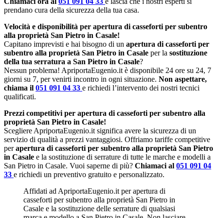
Chiamaci ora al
051 091 04 33
e lascia che i nostri esperti si
prendano cura della sicurezza della tua casa.
Velocità e disponibilità per apertura di casseforti per subentro
alla proprietà San Pietro in Casale!
Capitano imprevisti e hai bisogno di un
apertura di casseforti per
subentro alla proprietà San Pietro in Casale
per la
sostituzione
della tua serratura a San Pietro in Casale
?
Nessun problema! ApriportaEugenio.it è disponibile 24 ore su 24, 7
giorni su 7, per venirti incontro in ogni situazione.
Non aspettare,
chiama il
051 091 04 33
e richiedi l’intervento dei nostri tecnici
qualificati.
Prezzi competitivi per apertura di casseforti per subentro alla
proprietà San Pietro in Casale!
Scegliere ApriportaEugenio.it significa avere la sicurezza di un
servizio di qualità a prezzi vantaggiosi. Offriamo tariffe competitive
per
apertura di casseforti per subentro alla proprietà San Pietro
in Casale
e la sostituzione di serrature di tutte le marche e modelli a
San Pietro in Casale. Vuoi saperne di più?
Chiamaci al
051 091 04
33
e richiedi un preventivo gratuito e personalizzato.
Affidati ad ApriportaEugenio.it per apertura di
casseforti per subentro alla proprietà San Pietro in
Casale e la sostituzione delle serrature di qualsiasi
marca e modello a San Pietro in Casale. Non lasciare