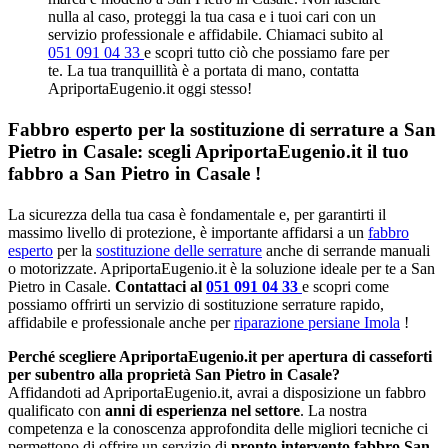
nulla al caso, proteggi la tua casa e i tuoi cari con un
servizio professionale e affidabile. Chiamaci subito al
051 091 04 33
e scopri tutto ciò che possiamo fare per
te. La tua tranquillità è a portata di mano, contatta
ApriportaEugenio.it oggi stesso!
Fabbro esperto per la sostituzione di serrature a San
Pietro in Casale: scegli ApriportaEugenio.it il tuo
fabbro a San Pietro in Casale !
La sicurezza della tua casa è fondamentale e, per garantirti il
massimo livello di protezione, è importante affidarsi a un
fabbro
esperto
per la
sostituzione delle serrature
anche di serrande manuali
o motorizzate. ApriportaEugenio.it è la soluzione ideale per te a San
Pietro in Casale.
Contattaci al
051 091 04 33
e scopri come
possiamo offrirti un servizio di sostituzione serrature rapido,
affidabile e professionale anche per
riparazione persiane Imola
!
Perché scegliere ApriportaEugenio.it per apertura di casseforti
per subentro alla proprietà San Pietro in Casale?
Affidandoti ad ApriportaEugenio.it, avrai a disposizione un fabbro
qualificato con
anni di esperienza nel settore
. La nostra
competenza e la conoscenza approfondita delle migliori tecniche ci
permettono di offrire un servizio di
pronto intervento fabbro San