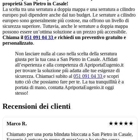
proprietà San Pietro in Casale!
La scelta tra una serratura a doppia mappa e una serratura a cilindro
europeo può dipendere anche dal tuo budget. Le serrature a cilindro
europeo sono generalmente più costose, ma offrono un livello di
sicurezza superiore. Tuttavia, anche le serrature a doppia mappa
possono essere un’ottima soluzione a un prezzo più accessibile.
Chiama il
051 091 04 33
e richiedi un preventivo gratuito e
personalizzato
.
Non lasciare nulla al caso nella scelta della serratura
giusta per la tua casa a San Pietro in Casale. Affidati
all’esperienza e alla competenza di ApriportaEugenio.it
per trovare la soluzione più adatta alle tue esigenze di
sicurezza. Chiamaci subito al
051 091 04 33
e scopri
tutto ciò che possiamo fare per te. La tua tranquillità è a
portata di mano, contatta ApriportaEugenio.it oggi
stesso!
Recensioni dei clienti
★★★★★
Marco R.
Chiamato per una porta blindata bloccata a San Pietro in Casale,
Eugenio è arrivato in meno di mezz’ora e ha risolto senza