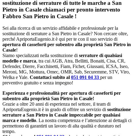
sostituzione di serrature di tutte le marche a San
Pietro in Casale chiamaci per pronto intervento
Fabbro San Pietro in Casale
!
Sei alla ricerca di un servizio affidabile e professionale per la
sostituzione di serrature a San Pietro in Casale? Non cercare oltre,
perché ApriportaEugenio.it è qui per te con il suo servizio di
apertura di casseforti per subentro alla proprietà San Pietro in
Casale
!
Siamo specializzati nella sostituzione di
serrature di qualsiasi
modello e marca
, tra cui AGB, Atra, Bellitti, Bonaiti, Cisa, CR,
Defender, Dierre, Facchinetti, Fiam, Fichet, Giussani, ICSA, Iseo,
Meroni, MG, Mottura, Omec, OMR, Sab, Securemme, STV, Viro,
Welka e Yale.
Contattaci subito al
051 091 04 33
per un
preventivo gratuito e senza impegno!
Esperienza e professionalità per apertura di casseforti per
subentro alla proprietà San Pietro in Casale!
Grazie a oltre 20 anni di esperienza nel settore, il team di
ApriportaEugenio.it è in grado di offrire un servizio di
sostituzione
serrature a San Pietro in Casale impeccabile per qualsiasi
marca e modello
. La nostra competenza e l’attenzione ai dettagli ci
permettono di garantirti un lavoro di alta qualità e duraturo nel
tempo.