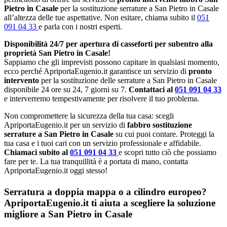
Pietro in Casale
per la sostituzione serrature a San Pietro in Casale
all’altezza delle tue aspettative. Non esitare, chiama subito il
051
091 04 33
e parla con i nostri esperti.
Disponibilità 24/7 per apertura di casseforti per subentro alla
proprietà San Pietro in Casale!
Sappiamo che gli imprevisti possono capitare in qualsiasi momento,
ecco perché ApriportaEugenio.it garantisce un servizio di
pronto
intervento
per la sostituzione delle serrature a San Pietro in Casale
disponibile 24 ore su 24, 7 giorni su 7.
Contattaci al
051 091 04 33
e interverremo tempestivamente per risolvere il tuo problema.
Non compromettere la sicurezza della tua casa: scegli
ApriportaEugenio.it per un servizio di
fabbro sostituzione
serrature a San Pietro in Casale
su cui puoi contare. Proteggi la
tua casa e i tuoi cari con un servizio professionale e affidabile.
Chiamaci subito al
051 091 04 33
e scopri tutto ciò che possiamo
fare per te. La tua tranquillità è a portata di mano, contatta
ApriportaEugenio.it oggi stesso!
Serratura a doppia mappa o a cilindro europeo?
ApriportaEugenio.it ti aiuta a scegliere la soluzione
migliore a San Pietro in Casale