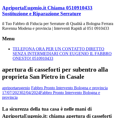
Vai
ApriportaEugenio.it Chiama 0510910433
al
Sostituzione e Riparazione Serrature
contenuto
il Tuo Fabbro di Fiducia per Serrature di Qualità a Bologna Ferrara
Ravenna Modena e provincia | Interventi Rapidi al 051 0910433
Menu
TELEFONA ORA PER UN CONTATTO DIRETTO
SENZA INTERMEDIARI CON EUGENIO IL FABBRO
ONESTO! 0510910433
apertura di casseforti per subentro alla
proprieta San Pietro in Casale
apriportaeugenio
Fabbro Pronto Intervento Bologna e provincia
17/07/2023
02/04/2024
Fabbro Pronto Intervento Bologna e
provincia
La sicurezza della tua casa è nelle mani di
ApriportaEugenio.it: chiama apertura di casseforti