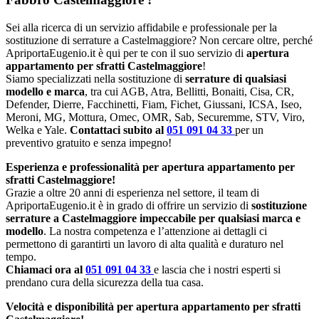
Sei alla ricerca di un servizio affidabile e professionale per la
sostituzione di serrature a Castelmaggiore? Non cercare oltre, perché
ApriportaEugenio.it è qui per te con il suo servizio di
apertura
appartamento per sfratti Castelmaggiore
!
Siamo specializzati nella sostituzione di
serrature di qualsiasi
modello e marca
, tra cui AGB, Atra, Bellitti, Bonaiti, Cisa, CR,
Defender, Dierre, Facchinetti, Fiam, Fichet, Giussani, ICSA, Iseo,
Meroni, MG, Mottura, Omec, OMR, Sab, Securemme, STV, Viro,
Welka e Yale.
Contattaci subito al
051 091 04 33
per un
preventivo gratuito e senza impegno!
Esperienza e professionalità per apertura appartamento per
sfratti Castelmaggiore!
Grazie a oltre 20 anni di esperienza nel settore, il team di
ApriportaEugenio.it è in grado di offrire un servizio di
sostituzione
serrature a Castelmaggiore impeccabile per qualsiasi marca e
modello
. La nostra competenza e l’attenzione ai dettagli ci
permettono di garantirti un lavoro di alta qualità e duraturo nel
tempo.
Chiamaci ora al
051 091 04 33
e lascia che i nostri esperti si
prendano cura della sicurezza della tua casa.
Velocità e disponibilità per apertura appartamento per sfratti