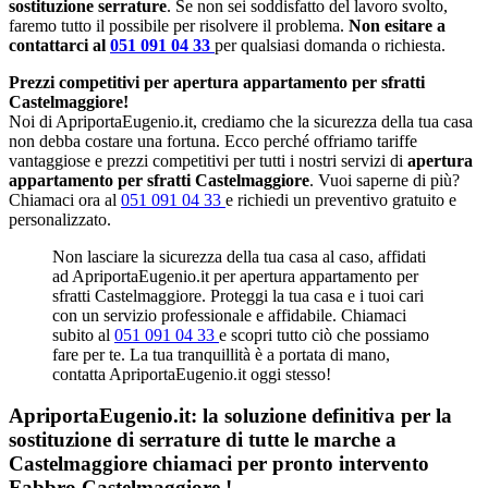
sostituzione serrature
. Se non sei soddisfatto del lavoro svolto,
faremo tutto il possibile per risolvere il problema.
Non esitare a
contattarci al
051 091 04 33
per qualsiasi domanda o richiesta.
Prezzi competitivi per apertura appartamento per sfratti
Castelmaggiore!
Noi di ApriportaEugenio.it, crediamo che la sicurezza della tua casa
non debba costare una fortuna. Ecco perché offriamo tariffe
vantaggiose e prezzi competitivi per tutti i nostri servizi di
apertura
appartamento per sfratti Castelmaggiore
. Vuoi saperne di più?
Chiamaci ora al
051 091 04 33
e richiedi un preventivo gratuito e
personalizzato.
Non lasciare la sicurezza della tua casa al caso, affidati
ad ApriportaEugenio.it per apertura appartamento per
sfratti Castelmaggiore. Proteggi la tua casa e i tuoi cari
con un servizio professionale e affidabile. Chiamaci
subito al
051 091 04 33
e scopri tutto ciò che possiamo
fare per te. La tua tranquillità è a portata di mano,
contatta ApriportaEugenio.it oggi stesso!
ApriportaEugenio.it: la soluzione definitiva per la
sostituzione di serrature di tutte le marche a
Castelmaggiore chiamaci per pronto intervento
Fabbro Castelmaggiore
!