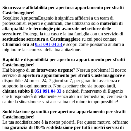
Sicurezza e affidabilità per apertura appartamento per sfratti
Castelmaggiore!
Scegliere ApriportaEugenio.it significa affidarsi a un team di
professionisti esperti e qualificati, che utilizzano solo
materiali di
alta qualità
e le
tecnologie più avanzate nel settore delle
serrature
. Proteggi la tua casa e la tua famiglia con un servizio di
sostituzione serratura a Castelmaggiore
su cui puoi contare.
Chiamaci ora al
051 091 04 33
e scopri come possiamo aiutarti a
migliorare la sicurezza della tua abitazione.
Rapidità e disponibilità per apertura appartamento per sfratti
Castelmaggiore!
Hai bisogno di un
intervento urgente
? Nessun problema! Il nostro
servizio di
apertura appartamento per sfratti Castelmaggiore
è
disponibile 24 ore su 24, 7 giorni su 7, per garantirti assistenza e
supporto in ogni momento. Non aspettare che sia troppo tardi,
chiama subito il
051 091 04 33
e richiedi l’intervento di Eugenio
che ti risponderà direttamente senza alcun intermediario, cercherà di
capire la situazione e sarà a casa tua nel minor tempo possibile!
Soddisfazione garantita per apertura appartamento per sfratti
Castelmaggiore!
La tua soddisfazione è la nostra priorità. Per questo motivo, offriamo
una
garanzia di 100% soddisfazione per tutti i nostri servizi di