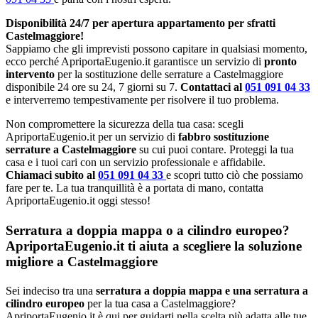
Disponibilità 24/7 per apertura appartamento per sfratti
Castelmaggiore!
Sappiamo che gli imprevisti possono capitare in qualsiasi momento,
ecco perché ApriportaEugenio.it garantisce un servizio di
pronto
intervento
per la sostituzione delle serrature a Castelmaggiore
disponibile 24 ore su 24, 7 giorni su 7.
Contattaci al
051 091 04 33
e interverremo tempestivamente per risolvere il tuo problema.
Non compromettere la sicurezza della tua casa: scegli
ApriportaEugenio.it per un servizio di
fabbro sostituzione
serrature a Castelmaggiore
su cui puoi contare. Proteggi la tua
casa e i tuoi cari con un servizio professionale e affidabile.
Chiamaci subito al
051 091 04 33
e scopri tutto ciò che possiamo
fare per te. La tua tranquillità è a portata di mano, contatta
ApriportaEugenio.it oggi stesso!
Serratura a doppia mappa o a cilindro europeo?
ApriportaEugenio.it ti aiuta a scegliere la soluzione
migliore a Castelmaggiore
Sei indeciso tra una
serratura a doppia mappa e una serratura a
cilindro europeo
per la tua casa a Castelmaggiore?
ApriportaEugenio.it è qui per guidarti nella scelta più adatta alle tue