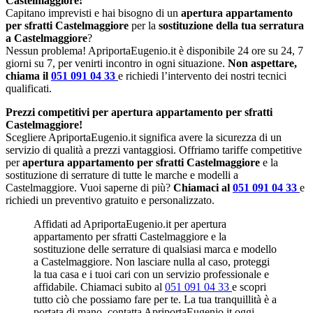
Castelmaggiore!
Capitano imprevisti e hai bisogno di un
apertura appartamento
per sfratti Castelmaggiore
per la
sostituzione della tua serratura
a Castelmaggiore
?
Nessun problema! ApriportaEugenio.it è disponibile 24 ore su 24, 7
giorni su 7, per venirti incontro in ogni situazione.
Non aspettare,
chiama il
051 091 04 33
e richiedi l’intervento dei nostri tecnici
qualificati.
Prezzi competitivi per apertura appartamento per sfratti
Castelmaggiore!
Scegliere ApriportaEugenio.it significa avere la sicurezza di un
servizio di qualità a prezzi vantaggiosi. Offriamo tariffe competitive
per
apertura appartamento per sfratti Castelmaggiore
e la
sostituzione di serrature di tutte le marche e modelli a
Castelmaggiore. Vuoi saperne di più?
Chiamaci al
051 091 04 33
e
richiedi un preventivo gratuito e personalizzato.
Affidati ad ApriportaEugenio.it per apertura
appartamento per sfratti Castelmaggiore e la
sostituzione delle serrature di qualsiasi marca e modello
a Castelmaggiore. Non lasciare nulla al caso, proteggi
la tua casa e i tuoi cari con un servizio professionale e
affidabile. Chiamaci subito al
051 091 04 33
e scopri
tutto ciò che possiamo fare per te. La tua tranquillità è a
portata di mano, contatta ApriportaEugenio.it oggi