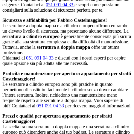
esigenze. Contattaci al
051 091 04 33
e scopri come possiamo
consigliarti sulla soluzione di sicurezza perfetta per te.
Sicurezza e affidabilità per Fabbro Castelmaggiore!
Le serrature a doppia mappa e a cilindro europeo offrono entrambe
un elevato livello di sicurezza, ma presentano alcune differenze. La
serratura a cilindro europeo
è generalmente considerata più sicura
grazie alla sua struttura complessa e alla difficoltà di manomissione.
Tuttavia, anche la
serratura a doppia mappa
offre un’ottima
protezione.
Chiamaci al
051 091 04 33
e discuti con i nostri esperti per capire
quale opzione sia più adatta alle tue necessità.
Praticità e manutenzione per apertura appartamento per sfratti
Castelmaggiore!
Le serrature a cilindro europeo sono più pratiche in quanto
permettono di sostituire facilmente il cilindro senza dover cambiare
l’intera serratura. Inoltre, richiedono una manutenzione meno
frequente rispetto alle serrature a doppia mappa. Vuoi saperne di
più? Contattaci al
051 091 04 33
per ricevere maggiori informazioni.
Prezzi e qualità per apertura appartamento per sfratti
Castelmaggiore!
La scelta tra una serratura a doppia mappa e una serratura a cilindro
europeo può dipendere anche dal tuo budget. Le serrature a cilindro