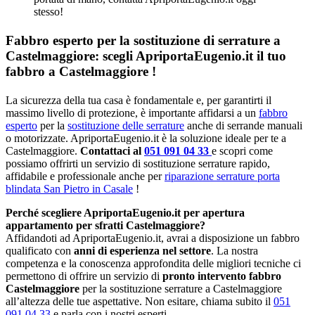
stesso!
Fabbro esperto per la sostituzione di serrature a
Castelmaggiore: scegli ApriportaEugenio.it il tuo
fabbro a Castelmaggiore !
La sicurezza della tua casa è fondamentale e, per garantirti il
massimo livello di protezione, è importante affidarsi a un
fabbro
esperto
per la
sostituzione delle serrature
anche di serrande manuali
o motorizzate. ApriportaEugenio.it è la soluzione ideale per te a
Castelmaggiore.
Contattaci al
051 091 04 33
e scopri come
possiamo offrirti un servizio di sostituzione serrature rapido,
affidabile e professionale anche per
riparazione serrature porta
blindata San Pietro in Casale
!
Perché scegliere ApriportaEugenio.it per apertura
appartamento per sfratti Castelmaggiore?
Affidandoti ad ApriportaEugenio.it, avrai a disposizione un fabbro
qualificato con
anni di esperienza nel settore
. La nostra
competenza e la conoscenza approfondita delle migliori tecniche ci
permettono di offrire un servizio di
pronto intervento fabbro
Castelmaggiore
per la sostituzione serrature a Castelmaggiore
all’altezza delle tue aspettative. Non esitare, chiama subito il
051
091 04 33
e parla con i nostri esperti.