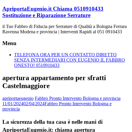
Vai
ApriportaEugenio.it Chiama 0510910433
al
Sostituzione e Riparazione Serrature
contenuto
il Tuo Fabbro di Fiducia per Serrature di Qualità a Bologna Ferrara
Ravenna Modena e provincia | Interventi Rapidi al 051 0910433
Menu
TELEFONA ORA PER UN CONTATTO DIRETTO
SENZA INTERMEDIARI CON EUGENIO IL FABBRO
ONESTO! 0510910433
apertura appartamento per sfratti
Castelmaggiore
apriportaeugenio
Fabbro Pronto Intervento Bologna e provincia
11/01/2024
02/04/2024
Fabbro Pronto Intervento Bologna e
provincia
La sicurezza della tua casa è nelle mani di
ApriportaEugenio.it: chiama apertura