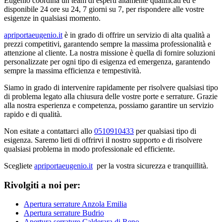
Eugenio coordina un team di esperti altamente qualificati ed è
disponibile 24 ore su 24, 7 giorni su 7, per rispondere alle vostre
esigenze in qualsiasi momento.
apriportaeugenio.it
è in grado di offrire un servizio di alta qualità a
prezzi competitivi, garantendo sempre la massima professionalità e
attenzione al cliente. La nostra missione è quella di fornire soluzioni
personalizzate per ogni tipo di esigenza ed emergenza, garantendo
sempre la massima efficienza e tempestività.
Siamo in grado di intervenire rapidamente per risolvere qualsiasi tipo
di problema legato alla chiusura delle vostre porte e serrature. Grazie
alla nostra esperienza e competenza, possiamo garantire un servizio
rapido e di qualità.
Non esitate a contattarci allo
0510910433
per qualsiasi tipo di
esigenza. Saremo lieti di offrirvi il nostro supporto e di risolvere
qualsiasi problema in modo professionale ed efficiente.
Scegliete
apriportaeugenio.it
per la vostra sicurezza e tranquillità.
Rivolgiti a noi per:
Apertura serrature Anzola Emilia
Apertura serrature Budrio
Apertura serrature Calderara di Reno