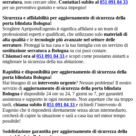
serratura
, non cercare oltre.
Contattaci subito al
051 091 04 33
per un preventivo gratuito e senza impegno!
Sicurezza e affidabilità per aggiornamento di sicurezza della
porta blindata Bologna!
Scegliere ApriportaEugenio.it significa affidarsi a un team di
professionisti esperti e qualificati, che utilizzano solo
materiali di
alta qualità
e le
tecnologie più avanzate nel settore delle
serrature
. Proteggi la tua casa e la tua famiglia con un servizio di
sostituzione serratura a Bologna
su cui puoi contare.
Chiamaci ora al
051 091 04 33
e scopri come possiamo aiutarti a
migliorare la sicurezza della tua abitazione.
Rapidità e disponibilità per aggiornamento di sicurezza della
porta blindata Bologna!
Hai bisogno di un
intervento urgente
? Nessun problema! Il nostro
servizio di
aggiornamento di sicurezza della porta blindata
Bologna
è disponibile 24 ore su 24, 7 giorni su 7, per garantirti
assistenza e supporto in ogni momento. Non aspettare che sia troppo
tardi,
chiama subito il
051 091 04 33
e richiedi l’intervento di
Eugenio che ti risponderà direttamente senza alcun intermediario,
cercherà di capire la situazione e sarà a casa tua nel minor tempo
possibile!
Soddisfazione garantita per aggiornamento di sicurezza della