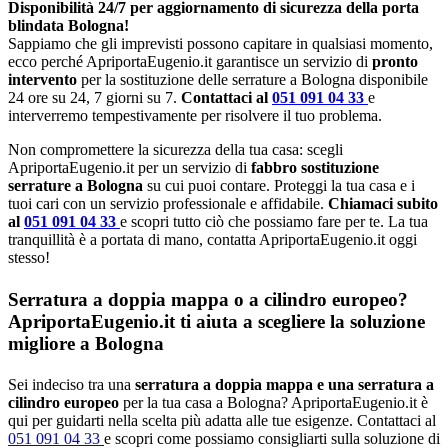
Disponibilità 24/7 per aggiornamento di sicurezza della porta
blindata Bologna!
Sappiamo che gli imprevisti possono capitare in qualsiasi momento,
ecco perché ApriportaEugenio.it garantisce un servizio di
pronto
intervento
per la sostituzione delle serrature a Bologna disponibile
24 ore su 24, 7 giorni su 7.
Contattaci al
051 091 04 33
e
interverremo tempestivamente per risolvere il tuo problema.
Non compromettere la sicurezza della tua casa: scegli
ApriportaEugenio.it per un servizio di
fabbro sostituzione
serrature a Bologna
su cui puoi contare. Proteggi la tua casa e i
tuoi cari con un servizio professionale e affidabile.
Chiamaci subito
al
051 091 04 33
e scopri tutto ciò che possiamo fare per te. La tua
tranquillità è a portata di mano, contatta ApriportaEugenio.it oggi
stesso!
Serratura a doppia mappa o a cilindro europeo?
ApriportaEugenio.it ti aiuta a scegliere la soluzione
migliore a Bologna
Sei indeciso tra una
serratura a doppia mappa e una serratura a
cilindro europeo
per la tua casa a Bologna? ApriportaEugenio.it è
qui per guidarti nella scelta più adatta alle tue esigenze. Contattaci al
051 091 04 33
e scopri come possiamo consigliarti sulla soluzione di