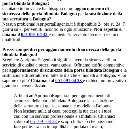
porta blindata Bologna!
Capitano imprevisti e hai bisogno di un
aggiornamento di
sicurezza della porta blindata Bologna
per la
sostituzione della
tua serratura a Bologna
?
Nessun problema! ApriportaEugenio.it è disponibile 24 ore su 24, 7
giorni su 7, per venirti incontro in ogni situazione.
Non aspettare,
chiama il
051 091 04 33
e richiedi l’intervento dei nostri tecnici
qualificati.
Prezzi competitivi per aggiornamento di sicurezza della porta
blindata Bologna!
Scegliere ApriportaEugenio.it significa avere la sicurezza di un
servizio di qualità a prezzi vantaggiosi. Offriamo tariffe competitive
per
aggiornamento di sicurezza della porta blindata Bologna
e la
sostituzione di serrature di tutte le marche e modelli a Bologna. Vuoi
saperne di più?
Chiamaci al
051 091 04 33
e richiedi un preventivo
gratuito e personalizzato.
Affidati ad ApriportaEugenio.it per aggiornamento di
sicurezza della porta blindata Bologna e la sostituzione
delle serrature di qualsiasi marca e modello a Bologna.
Non lasciare nulla al caso, proteggi la tua casa e i tuoi
cari con un servizio professionale e affidabile. Chiamaci
subito al
051 091 04 33
e scopri tutto ciò che possiamo
fare per te. La tua tranquillità è a portata di mano,