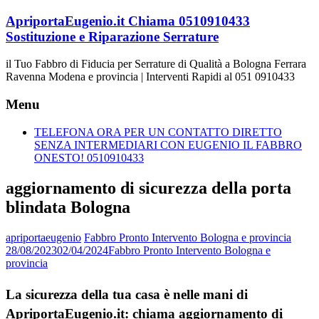
Vai
ApriportaEugenio.it Chiama 0510910433
al
Sostituzione e Riparazione Serrature
contenuto
il Tuo Fabbro di Fiducia per Serrature di Qualità a Bologna Ferrara
Ravenna Modena e provincia | Interventi Rapidi al 051 0910433
Menu
TELEFONA ORA PER UN CONTATTO DIRETTO
SENZA INTERMEDIARI CON EUGENIO IL FABBRO
ONESTO! 0510910433
aggiornamento di sicurezza della porta
blindata Bologna
apriportaeugenio
Fabbro Pronto Intervento Bologna e provincia
28/08/2023
02/04/2024
Fabbro Pronto Intervento Bologna e
provincia
La sicurezza della tua casa è nelle mani di
ApriportaEugenio.it: chiama aggiornamento di