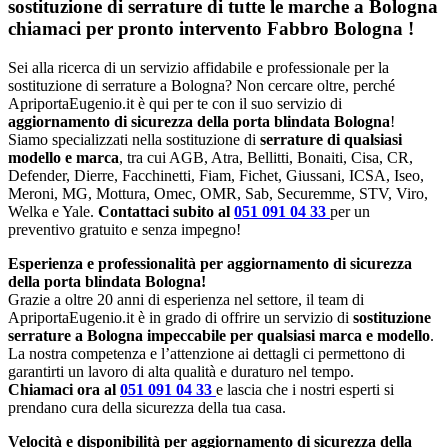
sostituzione di serrature di tutte le marche a Bologna
chiamaci per pronto intervento
Fabbro Bologna
!
Sei alla ricerca di un servizio affidabile e professionale per la
sostituzione di serrature a Bologna? Non cercare oltre, perché
ApriportaEugenio.it è qui per te con il suo servizio di
aggiornamento di sicurezza della porta blindata Bologna
!
Siamo specializzati nella sostituzione di
serrature di qualsiasi
modello e marca
, tra cui AGB, Atra, Bellitti, Bonaiti, Cisa, CR,
Defender, Dierre, Facchinetti, Fiam, Fichet, Giussani, ICSA, Iseo,
Meroni, MG, Mottura, Omec, OMR, Sab, Securemme, STV, Viro,
Welka e Yale.
Contattaci subito al
051 091 04 33
per un
preventivo gratuito e senza impegno!
Esperienza e professionalità per aggiornamento di sicurezza
della porta blindata Bologna!
Grazie a oltre 20 anni di esperienza nel settore, il team di
ApriportaEugenio.it è in grado di offrire un servizio di
sostituzione
serrature a Bologna impeccabile per qualsiasi marca e modello
.
La nostra competenza e l’attenzione ai dettagli ci permettono di
garantirti un lavoro di alta qualità e duraturo nel tempo.
Chiamaci ora al
051 091 04 33
e lascia che i nostri esperti si
prendano cura della sicurezza della tua casa.
Velocità e disponibilità per aggiornamento di sicurezza della