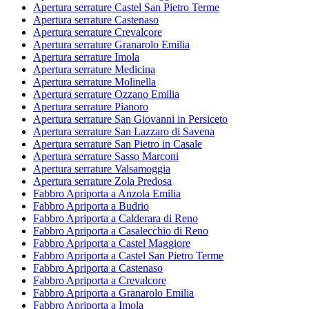
Apertura serrature Castel San Pietro Terme
Apertura serrature Castenaso
Apertura serrature Crevalcore
Apertura serrature Granarolo Emilia
Apertura serrature Imola
Apertura serrature Medicina
Apertura serrature Molinella
Apertura serrature Ozzano Emilia
Apertura serrature Pianoro
Apertura serrature San Giovanni in Persiceto
Apertura serrature San Lazzaro di Savena
Apertura serrature San Pietro in Casale
Apertura serrature Sasso Marconi
Apertura serrature Valsamoggia
Apertura serrature Zola Predosa
Fabbro Apriporta a Anzola Emilia
Fabbro Apriporta a Budrio
Fabbro Apriporta a Calderara di Reno
Fabbro Apriporta a Casalecchio di Reno
Fabbro Apriporta a Castel Maggiore
Fabbro Apriporta a Castel San Pietro Terme
Fabbro Apriporta a Castenaso
Fabbro Apriporta a Crevalcore
Fabbro Apriporta a Granarolo Emilia
Fabbro Apriporta a Imola