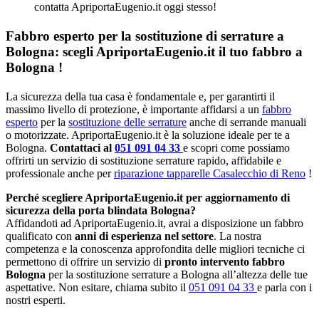
contatta ApriportaEugenio.it oggi stesso!
Fabbro esperto per la sostituzione di serrature a
Bologna: scegli ApriportaEugenio.it il tuo fabbro a
Bologna !
La sicurezza della tua casa è fondamentale e, per garantirti il
massimo livello di protezione, è importante affidarsi a un
fabbro
esperto
per la
sostituzione delle serrature
anche di serrande manuali
o motorizzate. ApriportaEugenio.it è la soluzione ideale per te a
Bologna.
Contattaci al
051 091 04 33
e scopri come possiamo
offrirti un servizio di sostituzione serrature rapido, affidabile e
professionale anche per
riparazione tapparelle Casalecchio di Reno
!
Perché scegliere ApriportaEugenio.it per aggiornamento di
sicurezza della porta blindata Bologna?
Affidandoti ad ApriportaEugenio.it, avrai a disposizione un fabbro
qualificato con
anni di esperienza nel settore
. La nostra
competenza e la conoscenza approfondita delle migliori tecniche ci
permettono di offrire un servizio di
pronto intervento fabbro
Bologna
per la sostituzione serrature a Bologna all’altezza delle tue
aspettative. Non esitare, chiama subito il
051 091 04 33
e parla con i
nostri esperti.