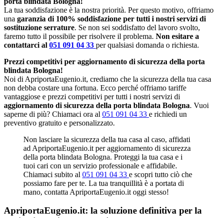
porta blindata Bologna!
La tua soddisfazione è la nostra priorità. Per questo motivo, offriamo
una
garanzia di 100% soddisfazione per tutti i nostri servizi di
sostituzione serrature
. Se non sei soddisfatto del lavoro svolto,
faremo tutto il possibile per risolvere il problema.
Non esitare a
contattarci al
051 091 04 33
per qualsiasi domanda o richiesta.
Prezzi competitivi per aggiornamento di sicurezza della porta
blindata Bologna!
Noi di ApriportaEugenio.it, crediamo che la sicurezza della tua casa
non debba costare una fortuna. Ecco perché offriamo tariffe
vantaggiose e prezzi competitivi per tutti i nostri servizi di
aggiornamento di sicurezza della porta blindata Bologna
. Vuoi
saperne di più? Chiamaci ora al
051 091 04 33
e richiedi un
preventivo gratuito e personalizzato.
Non lasciare la sicurezza della tua casa al caso, affidati
ad ApriportaEugenio.it per aggiornamento di sicurezza
della porta blindata Bologna. Proteggi la tua casa e i
tuoi cari con un servizio professionale e affidabile.
Chiamaci subito al
051 091 04 33
e scopri tutto ciò che
possiamo fare per te. La tua tranquillità è a portata di
mano, contatta ApriportaEugenio.it oggi stesso!
ApriportaEugenio.it: la soluzione definitiva per la