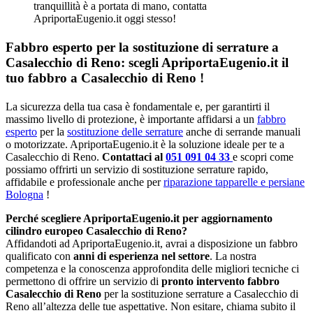
tranquillità è a portata di mano, contatta
ApriportaEugenio.it oggi stesso!
Fabbro esperto per la sostituzione di serrature a
Casalecchio di Reno: scegli ApriportaEugenio.it il
tuo fabbro a Casalecchio di Reno !
La sicurezza della tua casa è fondamentale e, per garantirti il
massimo livello di protezione, è importante affidarsi a un
fabbro
esperto
per la
sostituzione delle serrature
anche di serrande manuali
o motorizzate. ApriportaEugenio.it è la soluzione ideale per te a
Casalecchio di Reno.
Contattaci al
051 091 04 33
e scopri come
possiamo offrirti un servizio di sostituzione serrature rapido,
affidabile e professionale anche per
riparazione tapparelle e persiane
Bologna
!
Perché scegliere ApriportaEugenio.it per aggiornamento
cilindro europeo Casalecchio di Reno?
Affidandoti ad ApriportaEugenio.it, avrai a disposizione un fabbro
qualificato con
anni di esperienza nel settore
. La nostra
competenza e la conoscenza approfondita delle migliori tecniche ci
permettono di offrire un servizio di
pronto intervento fabbro
Casalecchio di Reno
per la sostituzione serrature a Casalecchio di
Reno all’altezza delle tue aspettative. Non esitare, chiama subito il