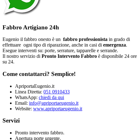
Fabbro Artigiano 24h
Eugenio il fabbro onesto è un
fabbro professionista
in grado di
effettuare ogni tipo di riparazione, anche in casi di
emergenza
.
Esegue interventi su: porte, serrature, tapparelle e serrande.
Il nostro servizio di
Pronto Intervento Fabbro
è disponibile 24 ore
su 24.
Come contattarci? Semplice!
ApriportaEugenio.it
Linea Diretta:
051 0910433
WhatsApp:
chiedi da qui
Email:
info@apriportaeugenio.it
Website:
www.apriportaeugenio.it
Servizi
Pronto intervento fabbro.
Apertura porte urgente.