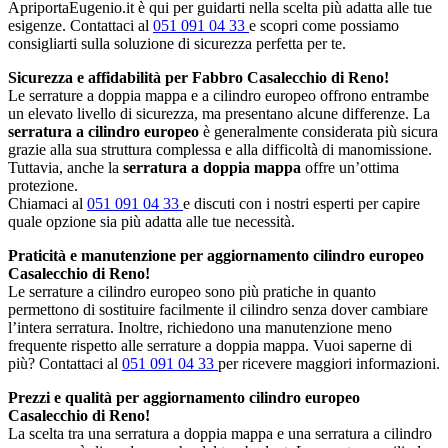
ApriportaEugenio.it è qui per guidarti nella scelta più adatta alle tue
esigenze. Contattaci al
051 091 04 33
e scopri come possiamo
consigliarti sulla soluzione di sicurezza perfetta per te.
Sicurezza e affidabilità per Fabbro Casalecchio di Reno!
Le serrature a doppia mappa e a cilindro europeo offrono entrambe
un elevato livello di sicurezza, ma presentano alcune differenze. La
serratura a cilindro europeo
è generalmente considerata più sicura
grazie alla sua struttura complessa e alla difficoltà di manomissione.
Tuttavia, anche la
serratura a doppia mappa
offre un’ottima
protezione.
Chiamaci al
051 091 04 33
e discuti con i nostri esperti per capire
quale opzione sia più adatta alle tue necessità.
Praticità e manutenzione per aggiornamento cilindro europeo
Casalecchio di Reno!
Le serrature a cilindro europeo sono più pratiche in quanto
permettono di sostituire facilmente il cilindro senza dover cambiare
l’intera serratura. Inoltre, richiedono una manutenzione meno
frequente rispetto alle serrature a doppia mappa. Vuoi saperne di
più? Contattaci al
051 091 04 33
per ricevere maggiori informazioni.
Prezzi e qualità per aggiornamento cilindro europeo
Casalecchio di Reno!
La scelta tra una serratura a doppia mappa e una serratura a cilindro