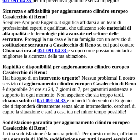
051 091 04 33
per un preventivo gratuito e senza impegno!
Sicurezza e affidabilità per aggiornamento cilindro europeo
Casalecchio di Reno!
Scegliere ApriportaEugenio.it significa affidarsi a un team di
professionisti esperti e qualificati, che utilizzano solo
materiali di
alta qualità
e le
tecnologie più avanzate nel settore delle
serrature
. Proteggi la tua casa e la tua famiglia con un servizio di
sostituzione serratura a Casalecchio di Reno
su cui puoi contare.
Chiamaci ora al
051 091 04 33
e scopri come possiamo aiutarti a
migliorare la sicurezza della tua abitazione.
Rapidità e disponibilità per aggiornamento cilindro europeo
Casalecchio di Reno!
Hai bisogno di un
intervento urgente
? Nessun problema! Il nostro
servizio di
aggiornamento cilindro europeo Casalecchio di Reno
è disponibile 24 ore su 24, 7 giorni su 7, per garantirti assistenza e
supporto in ogni momento. Non aspettare che sia troppo tardi,
chiama subito il
051 091 04 33
e richiedi l’intervento di Eugenio
che ti risponderà direttamente senza alcun intermediario, cercherà di
capire la situazione e sarà a casa tua nel minor tempo possibile!
Soddisfazione garantita per aggiornamento cilindro europeo
Casalecchio di Reno!
La tua soddisfazione è la nostra priorità. Per questo motivo, offriamo
una
garanzia di 100% soddisfazione per tutti i nostri servizi di