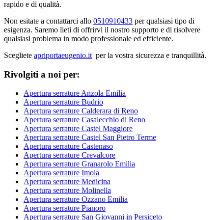
rapido e di qualità.
Non esitate a contattarci allo
0510910433
per qualsiasi tipo di
esigenza. Saremo lieti di offrirvi il nostro supporto e di risolvere
qualsiasi problema in modo professionale ed efficiente.
Scegliete
apriportaeugenio.it
per la vostra sicurezza e tranquillità.
Rivolgiti a noi per:
Apertura serrature Anzola Emilia
Apertura serrature Budrio
Apertura serrature Calderara di Reno
Apertura serrature Casalecchio di Reno
Apertura serrature Castel Maggiore
Apertura serrature Castel San Pietro Terme
Apertura serrature Castenaso
Apertura serrature Crevalcore
Apertura serrature Granarolo Emilia
Apertura serrature Imola
Apertura serrature Medicina
Apertura serrature Molinella
Apertura serrature Ozzano Emilia
Apertura serrature Pianoro
Apertura serrature San Giovanni in Persiceto