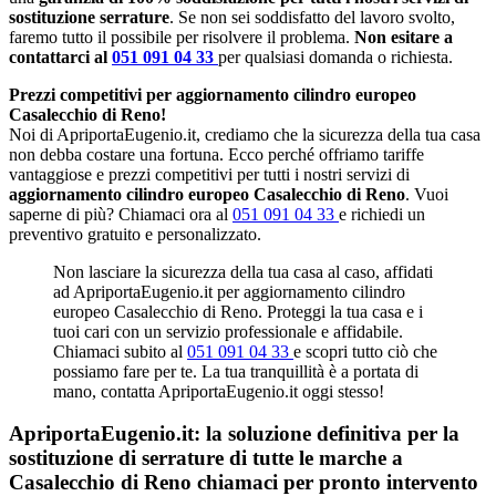
sostituzione serrature
. Se non sei soddisfatto del lavoro svolto,
faremo tutto il possibile per risolvere il problema.
Non esitare a
contattarci al
051 091 04 33
per qualsiasi domanda o richiesta.
Prezzi competitivi per aggiornamento cilindro europeo
Casalecchio di Reno!
Noi di ApriportaEugenio.it, crediamo che la sicurezza della tua casa
non debba costare una fortuna. Ecco perché offriamo tariffe
vantaggiose e prezzi competitivi per tutti i nostri servizi di
aggiornamento cilindro europeo Casalecchio di Reno
. Vuoi
saperne di più? Chiamaci ora al
051 091 04 33
e richiedi un
preventivo gratuito e personalizzato.
Non lasciare la sicurezza della tua casa al caso, affidati
ad ApriportaEugenio.it per aggiornamento cilindro
europeo Casalecchio di Reno. Proteggi la tua casa e i
tuoi cari con un servizio professionale e affidabile.
Chiamaci subito al
051 091 04 33
e scopri tutto ciò che
possiamo fare per te. La tua tranquillità è a portata di
mano, contatta ApriportaEugenio.it oggi stesso!
ApriportaEugenio.it: la soluzione definitiva per la
sostituzione di serrature di tutte le marche a
Casalecchio di Reno chiamaci per pronto intervento