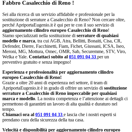
Fabbro Casalecchio di Reno
!
Sei alla ricerca di un servizio affidabile e professionale per la
sostituzione di serrature a Casalecchio di Reno? Non cercare oltre,
perché ApriportaEugenio.it è qui per te con il suo servizio di
aggiornamento cilindro europeo Casalecchio di Reno
!
Siamo specializzati nella sostituzione di
serrature di qualsiasi
modello e marca
, tra cui AGB, Atra, Bellitti, Bonaiti, Cisa, CR,
Defender, Dierre, Facchinetti, Fiam, Fichet, Giussani, ICSA, Iseo,
Meroni, MG, Mottura, Omec, OMR, Sab, Securemme, STV, Viro,
Welka e Yale.
Contattaci subito al
051 091 04 33
per un
preventivo gratuito e senza impegno!
Esperienza e professionalità per aggiornamento cilindro
europeo Casalecchio di Reno!
Grazie a oltre 20 anni di esperienza nel settore, il team di
ApriportaEugenio.it è in grado di offrire un servizio di
sostituzione
serrature a Casalecchio di Reno impeccabile per qualsiasi
marca e modello
. La nostra competenza e l’attenzione ai dettagli ci
permettono di garantirti un lavoro di alta qualità e duraturo nel
tempo.
Chiamaci ora al
051 091 04 33
e lascia che i nostri esperti si
prendano cura della sicurezza della tua casa.
Velocità e disponibilità per aggiornamento cilindro europeo