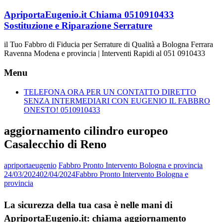
Vai
ApriportaEugenio.it Chiama 0510910433
al
Sostituzione e Riparazione Serrature
contenuto
il Tuo Fabbro di Fiducia per Serrature di Qualità a Bologna Ferrara
Ravenna Modena e provincia | Interventi Rapidi al 051 0910433
Menu
TELEFONA ORA PER UN CONTATTO DIRETTO
SENZA INTERMEDIARI CON EUGENIO IL FABBRO
ONESTO! 0510910433
aggiornamento cilindro europeo
Casalecchio di Reno
apriportaeugenio
Fabbro Pronto Intervento Bologna e provincia
24/03/2024
02/04/2024
Fabbro Pronto Intervento Bologna e
provincia
La sicurezza della tua casa è nelle mani di
ApriportaEugenio.it: chiama aggiornamento