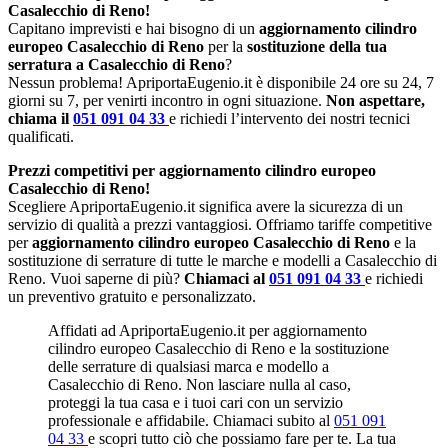
Casalecchio di Reno!
Capitano imprevisti e hai bisogno di un
aggiornamento cilindro
europeo Casalecchio di Reno
per la
sostituzione della tua
serratura a Casalecchio di Reno
?
Nessun problema! ApriportaEugenio.it è disponibile 24 ore su 24, 7
giorni su 7, per venirti incontro in ogni situazione.
Non aspettare,
chiama il
051 091 04 33
e richiedi l’intervento dei nostri tecnici
qualificati.
Prezzi competitivi per aggiornamento cilindro europeo
Casalecchio di Reno!
Scegliere ApriportaEugenio.it significa avere la sicurezza di un
servizio di qualità a prezzi vantaggiosi. Offriamo tariffe competitive
per
aggiornamento cilindro europeo Casalecchio di Reno
e la
sostituzione di serrature di tutte le marche e modelli a Casalecchio di
Reno. Vuoi saperne di più?
Chiamaci al
051 091 04 33
e richiedi
un preventivo gratuito e personalizzato.
Affidati ad ApriportaEugenio.it per aggiornamento
cilindro europeo Casalecchio di Reno e la sostituzione
delle serrature di qualsiasi marca e modello a
Casalecchio di Reno. Non lasciare nulla al caso,
proteggi la tua casa e i tuoi cari con un servizio
professionale e affidabile. Chiamaci subito al
051 091
04 33
e scopri tutto ciò che possiamo fare per te. La tua