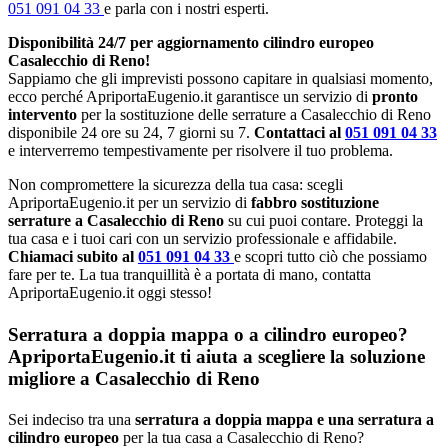
051 091 04 33
e parla con i nostri esperti.
Disponibilità 24/7 per aggiornamento cilindro europeo
Casalecchio di Reno!
Sappiamo che gli imprevisti possono capitare in qualsiasi momento,
ecco perché ApriportaEugenio.it garantisce un servizio di
pronto
intervento
per la sostituzione delle serrature a Casalecchio di Reno
disponibile 24 ore su 24, 7 giorni su 7.
Contattaci al
051 091 04 33
e interverremo tempestivamente per risolvere il tuo problema.
Non compromettere la sicurezza della tua casa: scegli
ApriportaEugenio.it per un servizio di
fabbro sostituzione
serrature a Casalecchio di Reno
su cui puoi contare. Proteggi la
tua casa e i tuoi cari con un servizio professionale e affidabile.
Chiamaci subito al
051 091 04 33
e scopri tutto ciò che possiamo
fare per te. La tua tranquillità è a portata di mano, contatta
ApriportaEugenio.it oggi stesso!
Serratura a doppia mappa o a cilindro europeo?
ApriportaEugenio.it ti aiuta a scegliere la soluzione
migliore a Casalecchio di Reno
Sei indeciso tra una
serratura a doppia mappa e una serratura a
cilindro europeo
per la tua casa a Casalecchio di Reno?