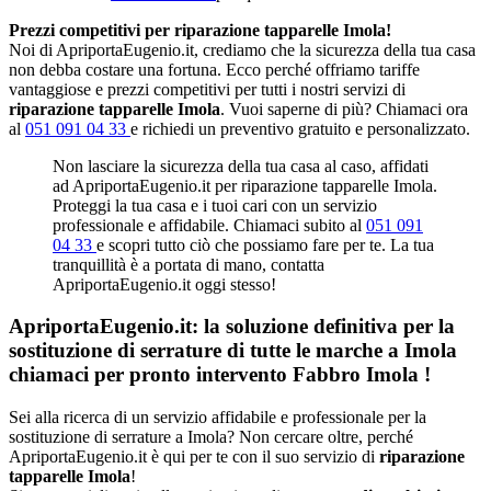
Prezzi competitivi per riparazione tapparelle Imola!
Noi di ApriportaEugenio.it, crediamo che la sicurezza della tua casa
non debba costare una fortuna. Ecco perché offriamo tariffe
vantaggiose e prezzi competitivi per tutti i nostri servizi di
riparazione tapparelle Imola
. Vuoi saperne di più? Chiamaci ora
al
051 091 04 33
e richiedi un preventivo gratuito e personalizzato.
Non lasciare la sicurezza della tua casa al caso, affidati
ad ApriportaEugenio.it per riparazione tapparelle Imola.
Proteggi la tua casa e i tuoi cari con un servizio
professionale e affidabile. Chiamaci subito al
051 091
04 33
e scopri tutto ciò che possiamo fare per te. La tua
tranquillità è a portata di mano, contatta
ApriportaEugenio.it oggi stesso!
ApriportaEugenio.it: la soluzione definitiva per la
sostituzione di serrature di tutte le marche a Imola
chiamaci per pronto intervento
Fabbro Imola
!
Sei alla ricerca di un servizio affidabile e professionale per la
sostituzione di serrature a Imola? Non cercare oltre, perché
ApriportaEugenio.it è qui per te con il suo servizio di
riparazione
tapparelle Imola
!