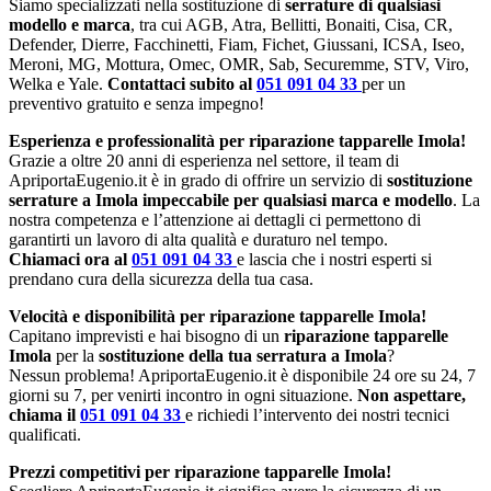
Siamo specializzati nella sostituzione di
serrature di qualsiasi
modello e marca
, tra cui AGB, Atra, Bellitti, Bonaiti, Cisa, CR,
Defender, Dierre, Facchinetti, Fiam, Fichet, Giussani, ICSA, Iseo,
Meroni, MG, Mottura, Omec, OMR, Sab, Securemme, STV, Viro,
Welka e Yale.
Contattaci subito al
051 091 04 33
per un
preventivo gratuito e senza impegno!
Esperienza e professionalità per riparazione tapparelle Imola!
Grazie a oltre 20 anni di esperienza nel settore, il team di
ApriportaEugenio.it è in grado di offrire un servizio di
sostituzione
serrature a Imola impeccabile per qualsiasi marca e modello
. La
nostra competenza e l’attenzione ai dettagli ci permettono di
garantirti un lavoro di alta qualità e duraturo nel tempo.
Chiamaci ora al
051 091 04 33
e lascia che i nostri esperti si
prendano cura della sicurezza della tua casa.
Velocità e disponibilità per riparazione tapparelle Imola!
Capitano imprevisti e hai bisogno di un
riparazione tapparelle
Imola
per la
sostituzione della tua serratura a Imola
?
Nessun problema! ApriportaEugenio.it è disponibile 24 ore su 24, 7
giorni su 7, per venirti incontro in ogni situazione.
Non aspettare,
chiama il
051 091 04 33
e richiedi l’intervento dei nostri tecnici
qualificati.
Prezzi competitivi per riparazione tapparelle Imola!