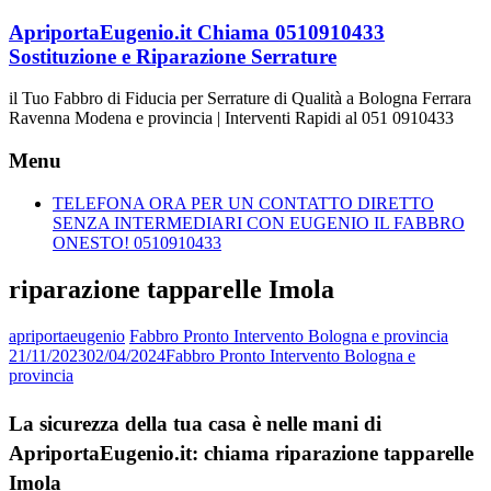
Vai
ApriportaEugenio.it Chiama 0510910433
al
Sostituzione e Riparazione Serrature
contenuto
il Tuo Fabbro di Fiducia per Serrature di Qualità a Bologna Ferrara
Ravenna Modena e provincia | Interventi Rapidi al 051 0910433
Menu
TELEFONA ORA PER UN CONTATTO DIRETTO
SENZA INTERMEDIARI CON EUGENIO IL FABBRO
ONESTO! 0510910433
riparazione tapparelle Imola
apriportaeugenio
Fabbro Pronto Intervento Bologna e provincia
21/11/2023
02/04/2024
Fabbro Pronto Intervento Bologna e
provincia
La sicurezza della tua casa è nelle mani di
ApriportaEugenio.it: chiama riparazione tapparelle
Imola