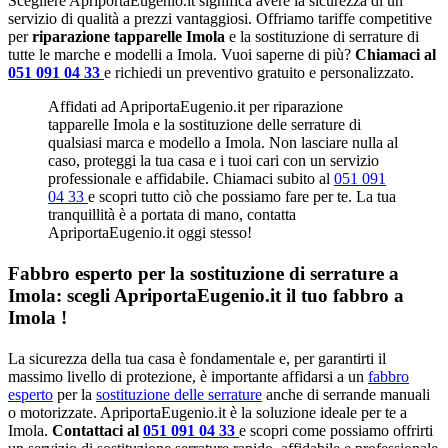
Scegliere ApriportaEugenio.it significa avere la sicurezza di un
servizio di qualità a prezzi vantaggiosi. Offriamo tariffe competitive
per
riparazione tapparelle Imola
e la sostituzione di serrature di
tutte le marche e modelli a Imola. Vuoi saperne di più?
Chiamaci al
051 091 04 33
e richiedi un preventivo gratuito e personalizzato.
Affidati ad ApriportaEugenio.it per riparazione
tapparelle Imola e la sostituzione delle serrature di
qualsiasi marca e modello a Imola. Non lasciare nulla al
caso, proteggi la tua casa e i tuoi cari con un servizio
professionale e affidabile. Chiamaci subito al
051 091
04 33
e scopri tutto ciò che possiamo fare per te. La tua
tranquillità è a portata di mano, contatta
ApriportaEugenio.it oggi stesso!
Fabbro esperto per la sostituzione di serrature a
Imola: scegli ApriportaEugenio.it il tuo fabbro a
Imola !
La sicurezza della tua casa è fondamentale e, per garantirti il
massimo livello di protezione, è importante affidarsi a un
fabbro
esperto
per la
sostituzione delle serrature
anche di serrande manuali
o motorizzate. ApriportaEugenio.it è la soluzione ideale per te a
Imola.
Contattaci al
051 091 04 33
e scopri come possiamo offrirti