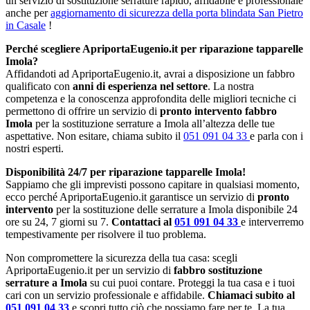
un servizio di sostituzione serrature rapido, affidabile e professionale
anche per
aggiornamento di sicurezza della porta blindata San Pietro
in Casale
!
Perché scegliere ApriportaEugenio.it per riparazione tapparelle
Imola?
Affidandoti ad ApriportaEugenio.it, avrai a disposizione un fabbro
qualificato con
anni di esperienza nel settore
. La nostra
competenza e la conoscenza approfondita delle migliori tecniche ci
permettono di offrire un servizio di
pronto intervento fabbro
Imola
per la sostituzione serrature a Imola all’altezza delle tue
aspettative. Non esitare, chiama subito il
051 091 04 33
e parla con i
nostri esperti.
Disponibilità 24/7 per riparazione tapparelle Imola!
Sappiamo che gli imprevisti possono capitare in qualsiasi momento,
ecco perché ApriportaEugenio.it garantisce un servizio di
pronto
intervento
per la sostituzione delle serrature a Imola disponibile 24
ore su 24, 7 giorni su 7.
Contattaci al
051 091 04 33
e interverremo
tempestivamente per risolvere il tuo problema.
Non compromettere la sicurezza della tua casa: scegli
ApriportaEugenio.it per un servizio di
fabbro sostituzione
serrature a Imola
su cui puoi contare. Proteggi la tua casa e i tuoi
cari con un servizio professionale e affidabile.
Chiamaci subito al
051 091 04 33
e scopri tutto ciò che possiamo fare per te. La tua