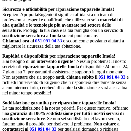
Sicurezza e affidabilità per riparazione tapparelle Imola!
Scegliere ApriportaEugenio.it significa affidarsi a un team di
professionisti esperti e qualificati, che utilizzano solo
materiali di
alta qualità
e le
tecnologie più avanzate nel settore delle
serrature
. Proteggi la tua casa e la tua famiglia con un servizio di
sostituzione serratura a Imola
su cui puoi contare.
Chiamaci ora al
051 091 04 33
e scopri come possiamo aiutarti a
migliorare la sicurezza della tua abitazione.
Rapidità e disponibilità per riparazione tapparelle Imola!
Hai bisogno di un
intervento urgente
? Nessun problema! Il nostro
servizio di
riparazione tapparelle Imola
è disponibile 24 ore su 24,
7 giorni su 7, per garantirti assistenza e supporto in ogni momento.
Non aspettare che sia troppo tardi,
chiama subito il
051 091 04 33
e
richiedi l’intervento di Eugenio che ti risponderà direttamente senza
alcun intermediario, cercherà di capire la situazione e sarà a casa tua
nel minor tempo possibile!
Soddisfazione garantita per riparazione tapparelle Imola!
La tua soddisfazione è la nostra priorità. Per questo motivo, offriamo
una
garanzia di 100% soddisfazione per tutti i nostri servizi di
sostituzione serrature
. Se non sei soddisfatto del lavoro svolto,
faremo tutto il possibile per risolvere il problema.
Non esitare a
contattarci al
051 091 04 33
per qualsiasi domanda o richiesta.