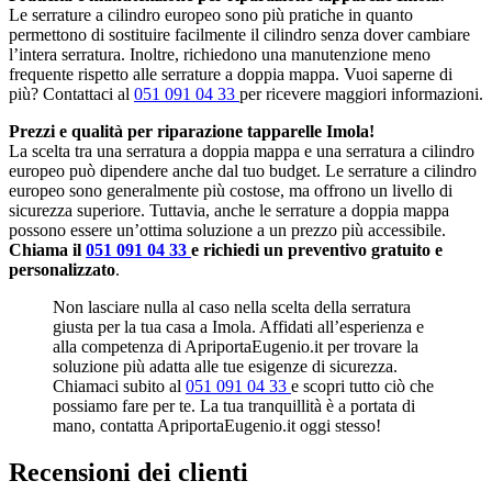
Le serrature a cilindro europeo sono più pratiche in quanto
permettono di sostituire facilmente il cilindro senza dover cambiare
l’intera serratura. Inoltre, richiedono una manutenzione meno
frequente rispetto alle serrature a doppia mappa. Vuoi saperne di
più? Contattaci al
051 091 04 33
per ricevere maggiori informazioni.
Prezzi e qualità per riparazione tapparelle Imola!
La scelta tra una serratura a doppia mappa e una serratura a cilindro
europeo può dipendere anche dal tuo budget. Le serrature a cilindro
europeo sono generalmente più costose, ma offrono un livello di
sicurezza superiore. Tuttavia, anche le serrature a doppia mappa
possono essere un’ottima soluzione a un prezzo più accessibile.
Chiama il
051 091 04 33
e richiedi un preventivo gratuito e
personalizzato
.
Non lasciare nulla al caso nella scelta della serratura
giusta per la tua casa a Imola. Affidati all’esperienza e
alla competenza di ApriportaEugenio.it per trovare la
soluzione più adatta alle tue esigenze di sicurezza.
Chiamaci subito al
051 091 04 33
e scopri tutto ciò che
possiamo fare per te. La tua tranquillità è a portata di
mano, contatta ApriportaEugenio.it oggi stesso!
Recensioni dei clienti