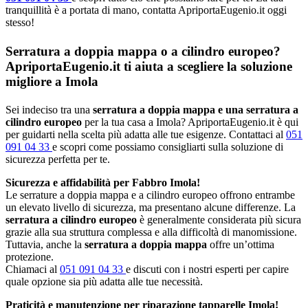
tranquillità è a portata di mano, contatta ApriportaEugenio.it oggi
stesso!
Serratura a doppia mappa o a cilindro europeo?
ApriportaEugenio.it ti aiuta a scegliere la soluzione
migliore a Imola
Sei indeciso tra una
serratura a doppia mappa e una serratura a
cilindro europeo
per la tua casa a Imola? ApriportaEugenio.it è qui
per guidarti nella scelta più adatta alle tue esigenze. Contattaci al
051
091 04 33
e scopri come possiamo consigliarti sulla soluzione di
sicurezza perfetta per te.
Sicurezza e affidabilità per Fabbro Imola!
Le serrature a doppia mappa e a cilindro europeo offrono entrambe
un elevato livello di sicurezza, ma presentano alcune differenze. La
serratura a cilindro europeo
è generalmente considerata più sicura
grazie alla sua struttura complessa e alla difficoltà di manomissione.
Tuttavia, anche la
serratura a doppia mappa
offre un’ottima
protezione.
Chiamaci al
051 091 04 33
e discuti con i nostri esperti per capire
quale opzione sia più adatta alle tue necessità.
Praticità e manutenzione per riparazione tapparelle Imola!