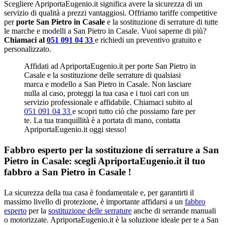
Scegliere ApriportaEugenio.it significa avere la sicurezza di un
servizio di qualità a prezzi vantaggiosi. Offriamo tariffe competitive
per
porte San Pietro in Casale
e la sostituzione di serrature di tutte
le marche e modelli a San Pietro in Casale. Vuoi saperne di più?
Chiamaci al
051 091 04 33
e richiedi un preventivo gratuito e
personalizzato.
Affidati ad ApriportaEugenio.it per porte San Pietro in
Casale e la sostituzione delle serrature di qualsiasi
marca e modello a San Pietro in Casale. Non lasciare
nulla al caso, proteggi la tua casa e i tuoi cari con un
servizio professionale e affidabile. Chiamaci subito al
051 091 04 33
e scopri tutto ciò che possiamo fare per
te. La tua tranquillità è a portata di mano, contatta
ApriportaEugenio.it oggi stesso!
Fabbro esperto per la sostituzione di serrature a San
Pietro in Casale: scegli ApriportaEugenio.it il tuo
fabbro a San Pietro in Casale !
La sicurezza della tua casa è fondamentale e, per garantirti il
massimo livello di protezione, è importante affidarsi a un
fabbro
esperto
per la
sostituzione delle serrature
anche di serrande manuali
o motorizzate. ApriportaEugenio.it è la soluzione ideale per te a San