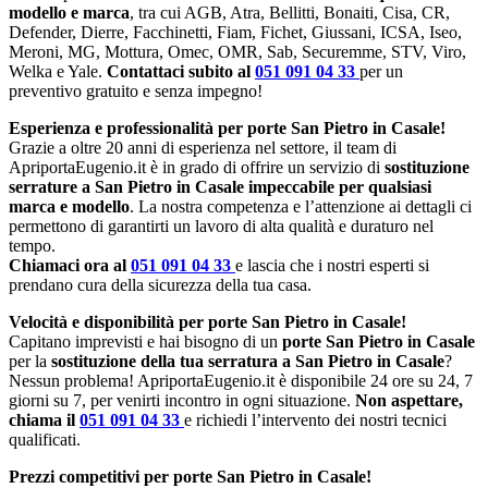
modello e marca
, tra cui AGB, Atra, Bellitti, Bonaiti, Cisa, CR,
Defender, Dierre, Facchinetti, Fiam, Fichet, Giussani, ICSA, Iseo,
Meroni, MG, Mottura, Omec, OMR, Sab, Securemme, STV, Viro,
Welka e Yale.
Contattaci subito al
051 091 04 33
per un
preventivo gratuito e senza impegno!
Esperienza e professionalità per porte San Pietro in Casale!
Grazie a oltre 20 anni di esperienza nel settore, il team di
ApriportaEugenio.it è in grado di offrire un servizio di
sostituzione
serrature a San Pietro in Casale impeccabile per qualsiasi
marca e modello
. La nostra competenza e l’attenzione ai dettagli ci
permettono di garantirti un lavoro di alta qualità e duraturo nel
tempo.
Chiamaci ora al
051 091 04 33
e lascia che i nostri esperti si
prendano cura della sicurezza della tua casa.
Velocità e disponibilità per porte San Pietro in Casale!
Capitano imprevisti e hai bisogno di un
porte San Pietro in Casale
per la
sostituzione della tua serratura a San Pietro in Casale
?
Nessun problema! ApriportaEugenio.it è disponibile 24 ore su 24, 7
giorni su 7, per venirti incontro in ogni situazione.
Non aspettare,
chiama il
051 091 04 33
e richiedi l’intervento dei nostri tecnici
qualificati.
Prezzi competitivi per porte San Pietro in Casale!