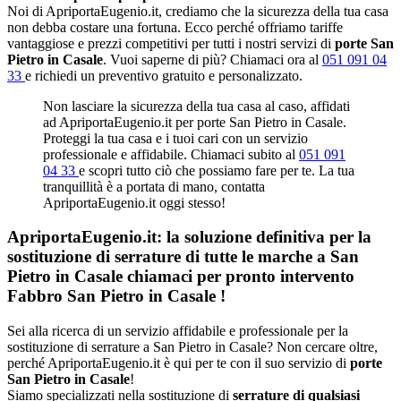
Noi di ApriportaEugenio.it, crediamo che la sicurezza della tua casa
non debba costare una fortuna. Ecco perché offriamo tariffe
vantaggiose e prezzi competitivi per tutti i nostri servizi di
porte San
Pietro in Casale
. Vuoi saperne di più? Chiamaci ora al
051 091 04
33
e richiedi un preventivo gratuito e personalizzato.
Non lasciare la sicurezza della tua casa al caso, affidati
ad ApriportaEugenio.it per porte San Pietro in Casale.
Proteggi la tua casa e i tuoi cari con un servizio
professionale e affidabile. Chiamaci subito al
051 091
04 33
e scopri tutto ciò che possiamo fare per te. La tua
tranquillità è a portata di mano, contatta
ApriportaEugenio.it oggi stesso!
ApriportaEugenio.it: la soluzione definitiva per la
sostituzione di serrature di tutte le marche a San
Pietro in Casale chiamaci per pronto intervento
Fabbro San Pietro in Casale
!
Sei alla ricerca di un servizio affidabile e professionale per la
sostituzione di serrature a San Pietro in Casale? Non cercare oltre,
perché ApriportaEugenio.it è qui per te con il suo servizio di
porte
San Pietro in Casale
!
Siamo specializzati nella sostituzione di
serrature di qualsiasi