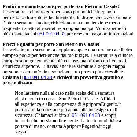
Praticità e manutenzione per porte San Pietro in Casale!
Le serrature a cilindro europeo sono più pratiche in quanto
permettono di sostituire facilmente il cilindro senza dover cambiare
l’intera serratura. Inoltre, richiedono una manutenzione meno
frequente rispetto alle serrature a doppia mappa. Vuoi saperne di
più? Contattaci al
051 091 04 33
per ricevere maggiori informazioni.
Prezzi e qualità per porte San Pietro in Casale!
La scelta tra una serratura a doppia mappa e una serratura a cilindro
europeo può dipendere anche dal tuo budget. Le serrature a cilindro
europeo sono generalmente più costose, ma offrono un livello di
sicurezza superiore. Tuttavia, anche le serrature a doppia mappa
possono essere un’ottima soluzione a un prezzo più accessibile.
Chiama il
051 091 04 33
e richiedi un preventivo gratuito e
personalizzato
.
Non lasciare nulla al caso nella scelta della serratura
giusta per la tua casa a San Pietro in Casale. Affidati
all’esperienza e alla competenza di ApriportaEugenio.it
per trovare la soluzione più adatta alle tue esigenze di
sicurezza. Chiamaci subito al
051 091 04 33
e scopri
tutto ciò che possiamo fare per te. La tua tranquillità è a
portata di mano, contatta ApriportaEugenio.it oggi
stesso!