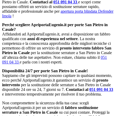
Pietro in Casale.
Contattaci al
051 091 04 33
e scopri come
possiamo offrirti un servizio di sostituzione serrature rapido,
affidabile e professionale anche per
apertura porta blindata Defender
Imola
!
Perché scegliere ApriportaEugenio.it per porte San Pietro in
Casale?
Affidandoti ad ApriportaEugenio.it, avrai a disposizione un fabbro
qualificato con
anni di esperienza nel settore
. La nostra
competenza e la conoscenza approfondita delle migliori tecniche ci
permettono di offrire un servizio di
pronto intervento fabbro San
Pietro in Casale
per la sostituzione serrature a San Pietro in Casale
all’altezza delle tue aspettative. Non esitare, chiama subito il
051
091 04 33
e parla con i nostri esperti.
Disponibilità 24/7 per porte San Pietro in Casale!
Sappiamo che gli imprevisti possono capitare in qualsiasi momento,
ecco perché ApriportaEugenio.it garantisce un servizio di
pronto
intervento
per la sostituzione delle serrature a San Pietro in Casale
disponibile 24 ore su 24, 7 giorni su 7.
Contattaci al
051 091 04 33
e interverremo tempestivamente per risolvere il tuo problema.
Non compromettere la sicurezza della tua casa: scegli
ApriportaEugenio.it per un servizio di
fabbro sostituzione
serrature a San Pietro in Casale
su cui puoi contare. Proteggi la