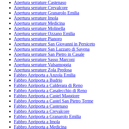
Apertura serrature Castenaso
Apertura serrature Crevalcore
Apertura serrature Granarolo Emilia
Apertura serrature Imola
Apertura serrature Medicina
Apertura serrature Molinella
Apertura serrature Ozzano Emilia
Apertura serrature Pianoro
Apertura serrature San Giovanni in Persiceto
Apertura serrature San Lazzaro di Savena
Apertura serrature San Pietro in Casale
Apertura serrature Sasso Marconi
Apertura serrature Valsamoggia
Apertura serrature Zola Predosa
Fabbro Apriporta a Anzola Emilia
Fabbro Apriporta a Budrio
Fabbro Apriporta a Calderara di Reno
Fabbro Apriporta a Casalecchio di Reno
Fabbro Apriporta a Castel Maggiore
Fabbro Apriporta a Castel San Pietro Terme
Fabbro Apriporta a Castenaso
Fabbro Apriporta a Crevalcore
Fabbro Apriporta a Granarolo Emilia
Fabbro Apriporta a Imola
Fabbro Apriporta a Medicina