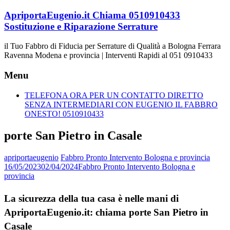
Vai
ApriportaEugenio.it Chiama 0510910433
al
Sostituzione e Riparazione Serrature
contenuto
il Tuo Fabbro di Fiducia per Serrature di Qualità a Bologna Ferrara
Ravenna Modena e provincia | Interventi Rapidi al 051 0910433
Menu
TELEFONA ORA PER UN CONTATTO DIRETTO
SENZA INTERMEDIARI CON EUGENIO IL FABBRO
ONESTO! 0510910433
porte San Pietro in Casale
apriportaeugenio
Fabbro Pronto Intervento Bologna e provincia
16/05/2023
02/04/2024
Fabbro Pronto Intervento Bologna e
provincia
La sicurezza della tua casa è nelle mani di
ApriportaEugenio.it: chiama porte San Pietro in
Casale