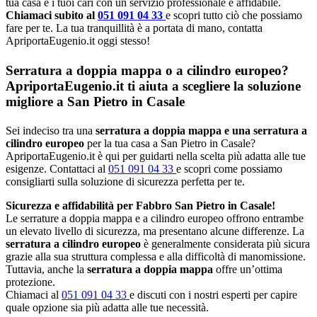
tua casa e i tuoi cari con un servizio professionale e affidabile.
Chiamaci subito al
051 091 04 33
e scopri tutto ciò che possiamo
fare per te. La tua tranquillità è a portata di mano, contatta
ApriportaEugenio.it oggi stesso!
Serratura a doppia mappa o a cilindro europeo?
ApriportaEugenio.it ti aiuta a scegliere la soluzione
migliore a San Pietro in Casale
Sei indeciso tra una
serratura a doppia mappa e una serratura a
cilindro europeo
per la tua casa a San Pietro in Casale?
ApriportaEugenio.it è qui per guidarti nella scelta più adatta alle tue
esigenze. Contattaci al
051 091 04 33
e scopri come possiamo
consigliarti sulla soluzione di sicurezza perfetta per te.
Sicurezza e affidabilità per Fabbro San Pietro in Casale!
Le serrature a doppia mappa e a cilindro europeo offrono entrambe
un elevato livello di sicurezza, ma presentano alcune differenze. La
serratura a cilindro europeo
è generalmente considerata più sicura
grazie alla sua struttura complessa e alla difficoltà di manomissione.
Tuttavia, anche la
serratura a doppia mappa
offre un’ottima
protezione.
Chiamaci al
051 091 04 33
e discuti con i nostri esperti per capire
quale opzione sia più adatta alle tue necessità.