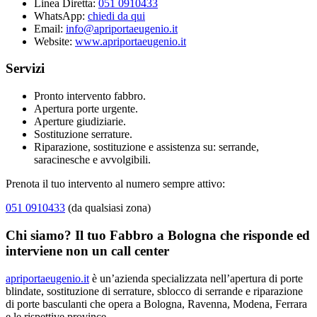
Linea Diretta:
051 0910433
WhatsApp:
chiedi da qui
Email:
info@apriportaeugenio.it
Website:
www.apriportaeugenio.it
Servizi
Pronto intervento fabbro.
Apertura porte urgente.
Aperture giudiziarie.
Sostituzione serrature.
Riparazione, sostituzione e assistenza su: serrande,
saracinesche e avvolgibili.
Prenota il tuo intervento al numero sempre attivo:
051 0910433
(da qualsiasi zona)
Chi siamo? Il tuo Fabbro a Bologna che risponde ed
interviene non un call center
apriportaeugenio.it
è un’azienda specializzata nell’apertura di porte
blindate, sostituzione di serrature, sblocco di serrande e riparazione
di porte basculanti che opera a Bologna, Ravenna, Modena, Ferrara
e le rispettive province.