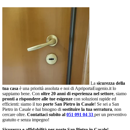
La
sicurezza della
tua casa
è una priorità assoluta e noi di ApriportaEugenio.it lo
sappiamo bene. Con
oltre 20 anni di esperienza nel settore
, siamo
pronti a rispondere alle tue esigenze
con soluzioni rapide ed
efficienti: siamo il tuo
porte San Pietro in Casale
! Se sei a San
Pietro in Casale e hai bisogno di
sostituire la tua serratura
, non
cercare oltre.
Contattaci subito al
051 091 04 33
per un preventivo
gratuito e senza impegno!
Sicurezza e affidabilità per porte San Pietro in Casale!