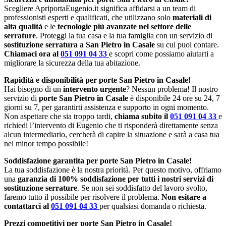
Scegliere ApriportaEugenio.it significa affidarsi a un team di
professionisti esperti e qualificati, che utilizzano solo
materiali di
alta qualità
e le
tecnologie più avanzate nel settore delle
serrature
. Proteggi la tua casa e la tua famiglia con un servizio di
sostituzione serratura a San Pietro in Casale
su cui puoi contare.
Chiamaci ora al
051 091 04 33
e scopri come possiamo aiutarti a
migliorare la sicurezza della tua abitazione.
Rapidità e disponibilità per porte San Pietro in Casale!
Hai bisogno di un
intervento urgente
? Nessun problema! Il nostro
servizio di
porte San Pietro in Casale
è disponibile 24 ore su 24, 7
giorni su 7, per garantirti assistenza e supporto in ogni momento.
Non aspettare che sia troppo tardi,
chiama subito il
051 091 04 33
e
richiedi l’intervento di Eugenio che ti risponderà direttamente senza
alcun intermediario, cercherà di capire la situazione e sarà a casa tua
nel minor tempo possibile!
Soddisfazione garantita per porte San Pietro in Casale!
La tua soddisfazione è la nostra priorità. Per questo motivo, offriamo
una
garanzia di 100% soddisfazione per tutti i nostri servizi di
sostituzione serrature
. Se non sei soddisfatto del lavoro svolto,
faremo tutto il possibile per risolvere il problema.
Non esitare a
contattarci al
051 091 04 33
per qualsiasi domanda o richiesta.
Prezzi competitivi per porte San Pietro in Casale!