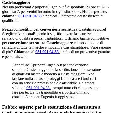
Castelmaggiore
?
Nessun problema! ApriportaEugenio.it è disponibile 24 ore su 24, 7
giorni su 7, per venirti incontro in ogni situazione.
Non aspettare,
chiama il
051 091 04 33
e richiedi l’intervento dei nostri tecnici
qualificati.
Prezzi competitivi per conversione serratura Castelmaggiore!
Scegliere ApriportaEugenio.it significa avere la sicurezza di un
servizio di qualità a prezzi vantaggiosi. Offriamo tariffe competitive
per
conversione serratura Castelmaggiore
e la sostituzione di
serrature di tutte le marche e modelli a Castelmaggiore. Vuoi saperne
di più?
Chiamaci al
051 091 04 33
e richiedi un preventivo gratuito
e personalizzato.
Affidati ad ApriportaEugenio.it per conversione
serratura Castelmaggiore e la sostituzione delle serrature
di qualsiasi marca e modello a Castelmaggiore. Non
lasciare nulla al caso, proteggi la tua casa e i tuoi cari
con un servizio professionale e affidabile. Chiamaci
subito al
051 091 04 33
e scopri tutto ciò che possiamo
fare per te. La tua tranquillità è a portata di mano,
contatta ApriportaEugenio.it oggi stesso!
Fabbro esperto per la sostituzione di serrature a
Castelmaggiore: scegli ApriportaEugenio.it il tuo