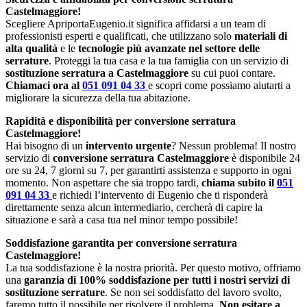
Castelmaggiore!
Scegliere ApriportaEugenio.it significa affidarsi a un team di
professionisti esperti e qualificati, che utilizzano solo
materiali di
alta qualità
e le
tecnologie più avanzate nel settore delle
serrature
. Proteggi la tua casa e la tua famiglia con un servizio di
sostituzione serratura a Castelmaggiore
su cui puoi contare.
Chiamaci ora al
051 091 04 33
e scopri come possiamo aiutarti a
migliorare la sicurezza della tua abitazione.
Rapidità e disponibilità per conversione serratura
Castelmaggiore!
Hai bisogno di un
intervento urgente
? Nessun problema! Il nostro
servizio di
conversione serratura Castelmaggiore
è disponibile 24
ore su 24, 7 giorni su 7, per garantirti assistenza e supporto in ogni
momento. Non aspettare che sia troppo tardi,
chiama subito il
051
091 04 33
e richiedi l’intervento di Eugenio che ti risponderà
direttamente senza alcun intermediario, cercherà di capire la
situazione e sarà a casa tua nel minor tempo possibile!
Soddisfazione garantita per conversione serratura
Castelmaggiore!
La tua soddisfazione è la nostra priorità. Per questo motivo, offriamo
una
garanzia di 100% soddisfazione per tutti i nostri servizi di
sostituzione serrature
. Se non sei soddisfatto del lavoro svolto,
faremo tutto il possibile per risolvere il problema.
Non esitare a