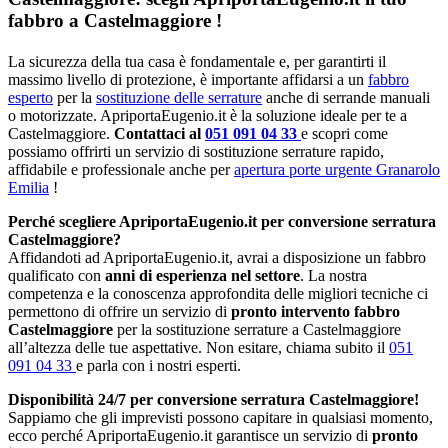
fabbro a Castelmaggiore !
La sicurezza della tua casa è fondamentale e, per garantirti il
massimo livello di protezione, è importante affidarsi a un
fabbro
esperto
per la
sostituzione delle serrature
anche di serrande manuali
o motorizzate. ApriportaEugenio.it è la soluzione ideale per te a
Castelmaggiore.
Contattaci al
051 091 04 33
e scopri come
possiamo offrirti un servizio di sostituzione serrature rapido,
affidabile e professionale anche per
apertura porte urgente Granarolo
Emilia
!
Perché scegliere ApriportaEugenio.it per conversione serratura
Castelmaggiore?
Affidandoti ad ApriportaEugenio.it, avrai a disposizione un fabbro
qualificato con
anni di esperienza nel settore
. La nostra
competenza e la conoscenza approfondita delle migliori tecniche ci
permettono di offrire un servizio di
pronto intervento fabbro
Castelmaggiore
per la sostituzione serrature a Castelmaggiore
all’altezza delle tue aspettative. Non esitare, chiama subito il
051
091 04 33
e parla con i nostri esperti.
Disponibilità 24/7 per conversione serratura Castelmaggiore!
Sappiamo che gli imprevisti possono capitare in qualsiasi momento,
ecco perché ApriportaEugenio.it garantisce un servizio di
pronto