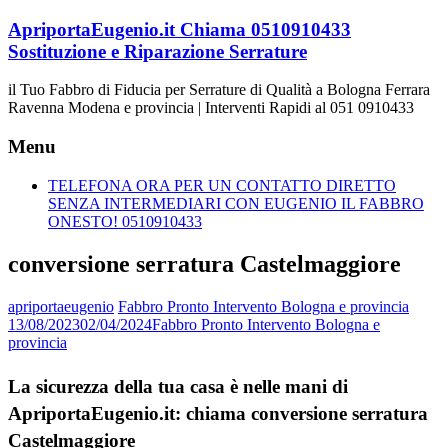
Vai
ApriportaEugenio.it Chiama 0510910433
al
Sostituzione e Riparazione Serrature
contenuto
il Tuo Fabbro di Fiducia per Serrature di Qualità a Bologna Ferrara
Ravenna Modena e provincia | Interventi Rapidi al 051 0910433
Menu
TELEFONA ORA PER UN CONTATTO DIRETTO
SENZA INTERMEDIARI CON EUGENIO IL FABBRO
ONESTO! 0510910433
conversione serratura Castelmaggiore
apriportaeugenio
Fabbro Pronto Intervento Bologna e provincia
13/08/2023
02/04/2024
Fabbro Pronto Intervento Bologna e
provincia
La sicurezza della tua casa è nelle mani di
ApriportaEugenio.it: chiama conversione serratura
Castelmaggiore