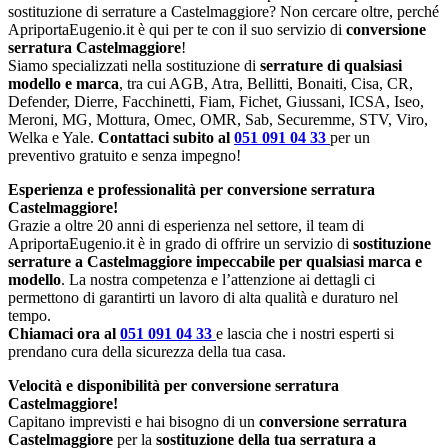
sostituzione di serrature a Castelmaggiore? Non cercare oltre, perché
ApriportaEugenio.it è qui per te con il suo servizio di
conversione
serratura Castelmaggiore
!
Siamo specializzati nella sostituzione di
serrature di qualsiasi
modello e marca
, tra cui AGB, Atra, Bellitti, Bonaiti, Cisa, CR,
Defender, Dierre, Facchinetti, Fiam, Fichet, Giussani, ICSA, Iseo,
Meroni, MG, Mottura, Omec, OMR, Sab, Securemme, STV, Viro,
Welka e Yale.
Contattaci subito al
051 091 04 33
per un
preventivo gratuito e senza impegno!
Esperienza e professionalità per conversione serratura
Castelmaggiore!
Grazie a oltre 20 anni di esperienza nel settore, il team di
ApriportaEugenio.it è in grado di offrire un servizio di
sostituzione
serrature a Castelmaggiore impeccabile per qualsiasi marca e
modello
. La nostra competenza e l’attenzione ai dettagli ci
permettono di garantirti un lavoro di alta qualità e duraturo nel
tempo.
Chiamaci ora al
051 091 04 33
e lascia che i nostri esperti si
prendano cura della sicurezza della tua casa.
Velocità e disponibilità per conversione serratura
Castelmaggiore!
Capitano imprevisti e hai bisogno di un
conversione serratura
Castelmaggiore
per la
sostituzione della tua serratura a