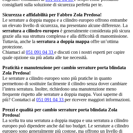
consigliarti sulla soluzione di sicurezza perfetta per te.
Sicurezza e affidabilità per Fabbro Zola Predosa!
Le serrature a doppia mappa e a cilindro europeo offrono entrambe
un elevato livello di sicurezza, ma presentano alcune differenze. La
serratura a cilindro europeo
è generalmente considerata più sicura
grazie alla sua struttura complessa e alla difficoltà di manomissione.
Tuttavia, anche la
serratura a doppia mappa
offre un’ottima
protezione.
Chiamaci al
051 091 04 33
e discuti con i nostri esperti per capire
quale opzione sia più adatta alle tue necessità.
Praticità e manutenzione per cambio serrature porta blindata
Zola Predosa!
Le serrature a cilindro europeo sono più pratiche in quanto
permettono di sostituire facilmente il cilindro senza dover cambiare
l’intera serratura. Inoltre, richiedono una manutenzione meno
frequente rispetto alle serrature a doppia mappa. Vuoi saperne di
più? Contattaci al
051 091 04 33
per ricevere maggiori informazioni.
Prezzi e qualità per cambio serrature porta blindata Zola
Predosa!
La scelta tra una serratura a doppia mappa e una serratura a cilindro
europeo può dipendere anche dal tuo budget. Le serrature a cilindro
europeo sono generalmente più costose, ma offrono un livello di