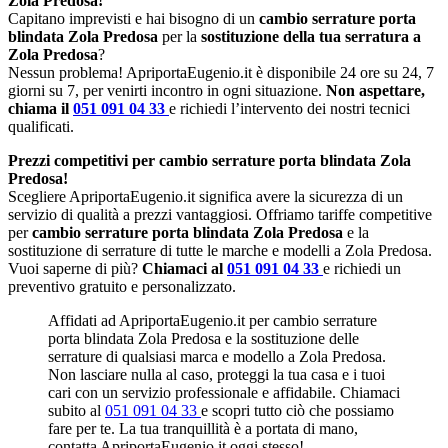
Zola Predosa!
Capitano imprevisti e hai bisogno di un
cambio serrature porta
blindata Zola Predosa
per la
sostituzione della tua serratura a
Zola Predosa
?
Nessun problema! ApriportaEugenio.it è disponibile 24 ore su 24, 7
giorni su 7, per venirti incontro in ogni situazione.
Non aspettare,
chiama il
051 091 04 33
e richiedi l’intervento dei nostri tecnici
qualificati.
Prezzi competitivi per cambio serrature porta blindata Zola
Predosa!
Scegliere ApriportaEugenio.it significa avere la sicurezza di un
servizio di qualità a prezzi vantaggiosi. Offriamo tariffe competitive
per
cambio serrature porta blindata Zola Predosa
e la
sostituzione di serrature di tutte le marche e modelli a Zola Predosa.
Vuoi saperne di più?
Chiamaci al
051 091 04 33
e richiedi un
preventivo gratuito e personalizzato.
Affidati ad ApriportaEugenio.it per cambio serrature
porta blindata Zola Predosa e la sostituzione delle
serrature di qualsiasi marca e modello a Zola Predosa.
Non lasciare nulla al caso, proteggi la tua casa e i tuoi
cari con un servizio professionale e affidabile. Chiamaci
subito al
051 091 04 33
e scopri tutto ciò che possiamo
fare per te. La tua tranquillità è a portata di mano,
contatta ApriportaEugenio.it oggi stesso!