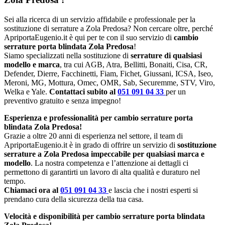
Sei alla ricerca di un servizio affidabile e professionale per la
sostituzione di serrature a Zola Predosa? Non cercare oltre, perché
ApriportaEugenio.it è qui per te con il suo servizio di
cambio
serrature porta blindata Zola Predosa
!
Siamo specializzati nella sostituzione di
serrature di qualsiasi
modello e marca
, tra cui AGB, Atra, Bellitti, Bonaiti, Cisa, CR,
Defender, Dierre, Facchinetti, Fiam, Fichet, Giussani, ICSA, Iseo,
Meroni, MG, Mottura, Omec, OMR, Sab, Securemme, STV, Viro,
Welka e Yale.
Contattaci subito al
051 091 04 33
per un
preventivo gratuito e senza impegno!
Esperienza e professionalità per cambio serrature porta
blindata Zola Predosa!
Grazie a oltre 20 anni di esperienza nel settore, il team di
ApriportaEugenio.it è in grado di offrire un servizio di
sostituzione
serrature a Zola Predosa impeccabile per qualsiasi marca e
modello
. La nostra competenza e l’attenzione ai dettagli ci
permettono di garantirti un lavoro di alta qualità e duraturo nel
tempo.
Chiamaci ora al
051 091 04 33
e lascia che i nostri esperti si
prendano cura della sicurezza della tua casa.
Velocità e disponibilità per cambio serrature porta blindata