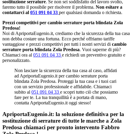
sostituzione serrature
. Se non sei soddisfatto del lavoro svolto,
faremo tutto il possibile per risolvere il problema.
Non esitare a
contattarci al
051 091 04 33
per qualsiasi domanda o richiesta.
Prezzi competitivi per cambio serrature porta blindata Zola
Predosa!
Noi di ApriportaEugenio.it, crediamo che la sicurezza della tua casa
non debba costare una fortuna. Ecco perché offriamo tariffe
vantaggiose e prezzi competitivi per tutti i nostri servizi di
cambio
serrature porta blindata Zola Predosa
. Vuoi saperne di più?
Chiamaci ora al
051 091 04 33
e richiedi un preventivo gratuito e
personalizzato.
Non lasciare la sicurezza della tua casa al caso, affidati
ad ApriportaEugenio.it per cambio serrature porta
blindata Zola Predosa. Proteggi la tua casa e i tuoi cari
con un servizio professionale e affidabile. Chiamaci
subito al
051 091 04 33
e scopri tutto ciò che possiamo
fare per te. La tua tranquillità è a portata di mano,
contatta ApriportaEugenio.it oggi stesso!
ApriportaEugenio.it: la soluzione definitiva per la
sostituzione di serrature di tutte le marche a Zola
Predosa chiamaci per pronto intervento
Fabbro
Zola Predosa
!