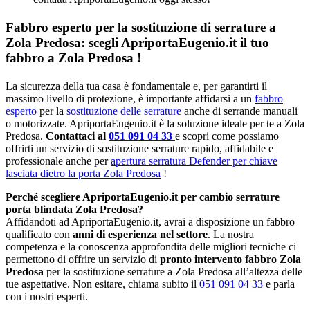
Fabbro esperto per la sostituzione di serrature a
Zola Predosa: scegli ApriportaEugenio.it il tuo
fabbro a Zola Predosa !
La sicurezza della tua casa è fondamentale e, per garantirti il
massimo livello di protezione, è importante affidarsi a un
fabbro
esperto
per la
sostituzione delle serrature
anche di serrande manuali
o motorizzate. ApriportaEugenio.it è la soluzione ideale per te a Zola
Predosa.
Contattaci al
051 091 04 33
e scopri come possiamo
offrirti un servizio di sostituzione serrature rapido, affidabile e
professionale anche per
apertura serratura Defender per chiave
lasciata dietro la porta Zola Predosa
!
Perché scegliere ApriportaEugenio.it per cambio serrature
porta blindata Zola Predosa?
Affidandoti ad ApriportaEugenio.it, avrai a disposizione un fabbro
qualificato con
anni di esperienza nel settore
. La nostra
competenza e la conoscenza approfondita delle migliori tecniche ci
permettono di offrire un servizio di
pronto intervento fabbro Zola
Predosa
per la sostituzione serrature a Zola Predosa all’altezza delle
tue aspettative. Non esitare, chiama subito il
051 091 04 33
e parla
con i nostri esperti.