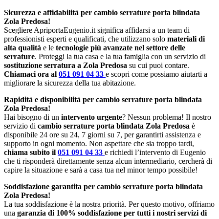
Sicurezza e affidabilità per cambio serrature porta blindata
Zola Predosa!
Scegliere ApriportaEugenio.it significa affidarsi a un team di
professionisti esperti e qualificati, che utilizzano solo
materiali di
alta qualità
e le
tecnologie più avanzate nel settore delle
serrature
. Proteggi la tua casa e la tua famiglia con un servizio di
sostituzione serratura a Zola Predosa
su cui puoi contare.
Chiamaci ora al
051 091 04 33
e scopri come possiamo aiutarti a
migliorare la sicurezza della tua abitazione.
Rapidità e disponibilità per cambio serrature porta blindata
Zola Predosa!
Hai bisogno di un
intervento urgente
? Nessun problema! Il nostro
servizio di
cambio serrature porta blindata Zola Predosa
è
disponibile 24 ore su 24, 7 giorni su 7, per garantirti assistenza e
supporto in ogni momento. Non aspettare che sia troppo tardi,
chiama subito il
051 091 04 33
e richiedi l’intervento di Eugenio
che ti risponderà direttamente senza alcun intermediario, cercherà di
capire la situazione e sarà a casa tua nel minor tempo possibile!
Soddisfazione garantita per cambio serrature porta blindata
Zola Predosa!
La tua soddisfazione è la nostra priorità. Per questo motivo, offriamo
una
garanzia di 100% soddisfazione per tutti i nostri servizi di