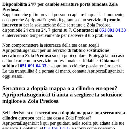
Disponibilità 24/7 per cambio serrature porta blindata Zola
Predosa!
Sappiamo che gli imprevisti possono capitare in qualsiasi momento,
ecco perché ApriportaEugenio.it garantisce un servizio di
pronto
intervento
per la sostituzione delle serrature a Zola Predosa
disponibile 24 ore su 24, 7 giorni su 7.
Contattaci al
051 091 04 33
e interverremo tempestivamente per risolvere il tuo problema.
Non compromettere la sicurezza della tua casa: scegli
ApriportaEugenio.it per un servizio di
fabbro sostituzione
serrature a Zola Predosa
su cui puoi contare. Proteggi la tua casa
e i tuoi cari con un servizio professionale e affidabile.
Chiamaci
subito al
051 091 04 33
e scopri tutto ciò che possiamo fare per te.
La tua tranquillità è a portata di mano, contatta ApriportaEugenio.it
oggi stesso!
Serratura a doppia mappa o a cilindro europeo?
ApriportaEugenio.it ti aiuta a scegliere la soluzione
migliore a Zola Predosa
Sei indeciso tra una
serratura a doppia mappa e una serratura a
cilindro europeo
per la tua casa a Zola Predosa?
ApriportaEugenio.it è qui per guidarti nella scelta più adatta alle tue
esigenze. Contattaci al
051 091 04 33
e scopri come possiamo