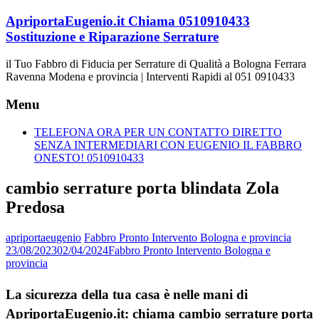
Vai
ApriportaEugenio.it Chiama 0510910433
al
Sostituzione e Riparazione Serrature
contenuto
il Tuo Fabbro di Fiducia per Serrature di Qualità a Bologna Ferrara
Ravenna Modena e provincia | Interventi Rapidi al 051 0910433
Menu
TELEFONA ORA PER UN CONTATTO DIRETTO
SENZA INTERMEDIARI CON EUGENIO IL FABBRO
ONESTO! 0510910433
cambio serrature porta blindata Zola
Predosa
apriportaeugenio
Fabbro Pronto Intervento Bologna e provincia
23/08/2023
02/04/2024
Fabbro Pronto Intervento Bologna e
provincia
La sicurezza della tua casa è nelle mani di
ApriportaEugenio.it: chiama cambio serrature porta