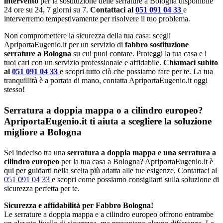
intervento
per la sostituzione delle serrature a Bologna disponibile
24 ore su 24, 7 giorni su 7.
Contattaci al
051 091 04 33
e
interverremo tempestivamente per risolvere il tuo problema.
Non compromettere la sicurezza della tua casa: scegli
ApriportaEugenio.it per un servizio di
fabbro sostituzione
serrature a Bologna
su cui puoi contare. Proteggi la tua casa e i
tuoi cari con un servizio professionale e affidabile.
Chiamaci subito
al
051 091 04 33
e scopri tutto ciò che possiamo fare per te. La tua
tranquillità è a portata di mano, contatta ApriportaEugenio.it oggi
stesso!
Serratura a doppia mappa o a cilindro europeo?
ApriportaEugenio.it ti aiuta a scegliere la soluzione
migliore a Bologna
Sei indeciso tra una
serratura a doppia mappa e una serratura a
cilindro europeo
per la tua casa a Bologna? ApriportaEugenio.it è
qui per guidarti nella scelta più adatta alle tue esigenze. Contattaci al
051 091 04 33
e scopri come possiamo consigliarti sulla soluzione di
sicurezza perfetta per te.
Sicurezza e affidabilità per Fabbro Bologna!
Le serrature a doppia mappa e a cilindro europeo offrono entrambe