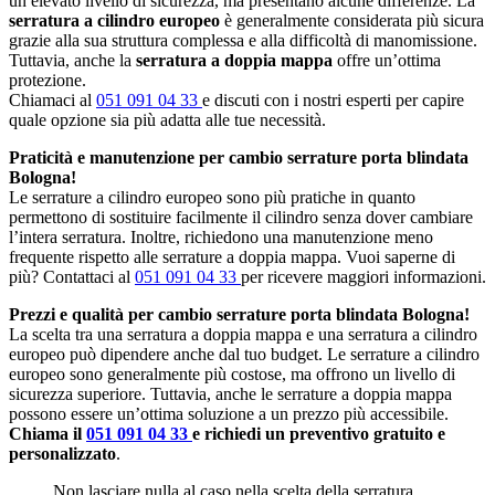
un elevato livello di sicurezza, ma presentano alcune differenze. La
serratura a cilindro europeo
è generalmente considerata più sicura
grazie alla sua struttura complessa e alla difficoltà di manomissione.
Tuttavia, anche la
serratura a doppia mappa
offre un’ottima
protezione.
Chiamaci al
051 091 04 33
e discuti con i nostri esperti per capire
quale opzione sia più adatta alle tue necessità.
Praticità e manutenzione per cambio serrature porta blindata
Bologna!
Le serrature a cilindro europeo sono più pratiche in quanto
permettono di sostituire facilmente il cilindro senza dover cambiare
l’intera serratura. Inoltre, richiedono una manutenzione meno
frequente rispetto alle serrature a doppia mappa. Vuoi saperne di
più? Contattaci al
051 091 04 33
per ricevere maggiori informazioni.
Prezzi e qualità per cambio serrature porta blindata Bologna!
La scelta tra una serratura a doppia mappa e una serratura a cilindro
europeo può dipendere anche dal tuo budget. Le serrature a cilindro
europeo sono generalmente più costose, ma offrono un livello di
sicurezza superiore. Tuttavia, anche le serrature a doppia mappa
possono essere un’ottima soluzione a un prezzo più accessibile.
Chiama il
051 091 04 33
e richiedi un preventivo gratuito e
personalizzato
.
Non lasciare nulla al caso nella scelta della serratura