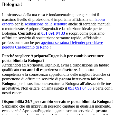
Bologna !
La sicurezza della tua casa è fondamentale e, per garantirti il
massimo livello di protezione, è importante affidarsi a un
fabbro
esperto
per la
sostituzione delle serrature
anche di serrande manuali
o motorizzate. ApriportaEugenio.it è la soluzione ideale per te a
Bologna.
Contattaci al
051 091 04 33
e scopri come possiamo
offrirti un servizio di sostituzione serrature rapido, affidabile e
professionale anche per
apertura serratura Defender per chiave
perduta Casalecchio di Reno
!
Perché scegliere ApriportaEugenio.it per cambio serrature
porta blindata Bologna?
Affidandoti ad ApriportaEugenio.it, avrai a disposizione un fabbro
qualificato con
anni di esperienza nel settore
. La nostra
competenza e la conoscenza approfondita delle migliori tecniche ci
permettono di offrire un servizio di
pronto intervento fabbro
Bologna
per la sostituzione serrature a Bologna all’altezza delle tue
aspettative. Non esitare, chiama subito il
051 091 04 33
e parla con i
nostri esperti.
Disponibilità 24/7 per cambio serrature porta blindata Bologna!
Sappiamo che gli imprevisti possono capitare in qualsiasi momento,
ecco perché ApriportaEugenio.it garantisce un servizio di
pronto