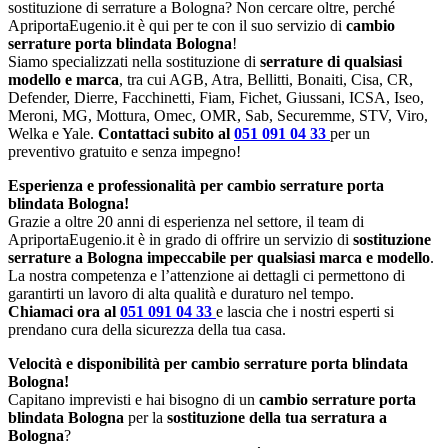
sostituzione di serrature a Bologna? Non cercare oltre, perché
ApriportaEugenio.it è qui per te con il suo servizio di
cambio
serrature porta blindata Bologna
!
Siamo specializzati nella sostituzione di
serrature di qualsiasi
modello e marca
, tra cui AGB, Atra, Bellitti, Bonaiti, Cisa, CR,
Defender, Dierre, Facchinetti, Fiam, Fichet, Giussani, ICSA, Iseo,
Meroni, MG, Mottura, Omec, OMR, Sab, Securemme, STV, Viro,
Welka e Yale.
Contattaci subito al
051 091 04 33
per un
preventivo gratuito e senza impegno!
Esperienza e professionalità per cambio serrature porta
blindata Bologna!
Grazie a oltre 20 anni di esperienza nel settore, il team di
ApriportaEugenio.it è in grado di offrire un servizio di
sostituzione
serrature a Bologna impeccabile per qualsiasi marca e modello
.
La nostra competenza e l’attenzione ai dettagli ci permettono di
garantirti un lavoro di alta qualità e duraturo nel tempo.
Chiamaci ora al
051 091 04 33
e lascia che i nostri esperti si
prendano cura della sicurezza della tua casa.
Velocità e disponibilità per cambio serrature porta blindata
Bologna!
Capitano imprevisti e hai bisogno di un
cambio serrature porta
blindata Bologna
per la
sostituzione della tua serratura a
Bologna
?