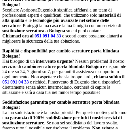
Bologna!
Scegliere ApriportaEugenio.it significa affidarsi a un team di
professionisti esperti e qualificati, che utilizzano solo
materiali di
alta qualità
e le
tecnologie più avanzate nel settore delle
serrature
. Proteggi la tua casa e la tua famiglia con un servizio di
sostituzione serratura a Bologna
su cui puoi contare.
Chiamaci ora al
051 091 04 33
e scopri come possiamo aiutarti a
migliorare la sicurezza della tua abitazione.
Rapidità e disponibilità per cambio serrature porta blindata
Bologna!
Hai bisogno di un
intervento urgente
? Nessun problema! Il nostro
servizio di
cambio serrature porta blindata Bologna
è disponibile
24 ore su 24, 7 giorni su 7, per garantirti assistenza e supporto in
ogni momento. Non aspettare che sia troppo tardi,
chiama subito il
051 091 04 33
e richiedi l’intervento di Eugenio che ti risponderà
direttamente senza alcun intermediario, cercherà di capire la
situazione e sarà a casa tua nel minor tempo possibile!
Soddisfazione garantita per cambio serrature porta blindata
Bologna!
La tua soddisfazione è la nostra priorità. Per questo motivo, offriamo
una
garanzia di 100% soddisfazione per tutti i nostri servizi di
sostituzione serrature
. Se non sei soddisfatto del lavoro svolto,
faremo tutto il possibile per risolvere il problema.
Non esitare a