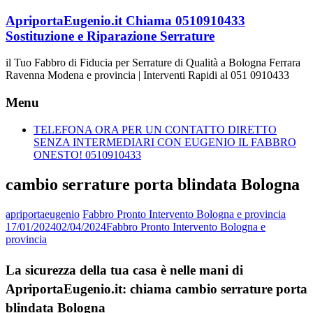
Vai
ApriportaEugenio.it Chiama 0510910433
al
Sostituzione e Riparazione Serrature
contenuto
il Tuo Fabbro di Fiducia per Serrature di Qualità a Bologna Ferrara
Ravenna Modena e provincia | Interventi Rapidi al 051 0910433
Menu
TELEFONA ORA PER UN CONTATTO DIRETTO
SENZA INTERMEDIARI CON EUGENIO IL FABBRO
ONESTO! 0510910433
cambio serrature porta blindata Bologna
apriportaeugenio
Fabbro Pronto Intervento Bologna e provincia
17/01/2024
02/04/2024
Fabbro Pronto Intervento Bologna e
provincia
La sicurezza della tua casa è nelle mani di
ApriportaEugenio.it: chiama cambio serrature porta
blindata Bologna