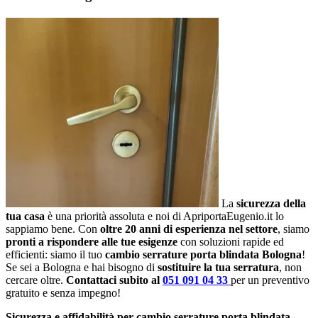
La
sicurezza della
tua casa
è una priorità assoluta e noi di ApriportaEugenio.it lo
sappiamo bene. Con
oltre 20 anni di esperienza nel settore
, siamo
pronti a rispondere alle tue esigenze
con soluzioni rapide ed
efficienti: siamo il tuo
cambio serrature porta blindata Bologna
!
Se sei a Bologna e hai bisogno di
sostituire la tua serratura
, non
cercare oltre.
Contattaci subito al
051 091 04 33
per un preventivo
gratuito e senza impegno!
Sicurezza e affidabilità per cambio serrature porta blindata