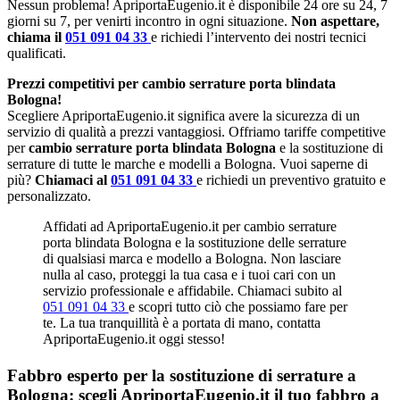
Nessun problema! ApriportaEugenio.it è disponibile 24 ore su 24, 7
giorni su 7, per venirti incontro in ogni situazione.
Non aspettare,
chiama il
051 091 04 33
e richiedi l’intervento dei nostri tecnici
qualificati.
Prezzi competitivi per cambio serrature porta blindata
Bologna!
Scegliere ApriportaEugenio.it significa avere la sicurezza di un
servizio di qualità a prezzi vantaggiosi. Offriamo tariffe competitive
per
cambio serrature porta blindata Bologna
e la sostituzione di
serrature di tutte le marche e modelli a Bologna. Vuoi saperne di
più?
Chiamaci al
051 091 04 33
e richiedi un preventivo gratuito e
personalizzato.
Affidati ad ApriportaEugenio.it per cambio serrature
porta blindata Bologna e la sostituzione delle serrature
di qualsiasi marca e modello a Bologna. Non lasciare
nulla al caso, proteggi la tua casa e i tuoi cari con un
servizio professionale e affidabile. Chiamaci subito al
051 091 04 33
e scopri tutto ciò che possiamo fare per
te. La tua tranquillità è a portata di mano, contatta
ApriportaEugenio.it oggi stesso!
Fabbro esperto per la sostituzione di serrature a
Bologna: scegli ApriportaEugenio.it il tuo fabbro a