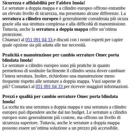
Sicurezza e affidabilità per Fabbro Imola!
Le serrature a doppia mappa e a cilindro europeo offrono entrambe
un elevato livello di sicurezza, ma presentano alcune differenze. La
serratura a cilindro europeo
è generalmente considerata più sicura
grazie alla sua struttura complessa e alla difficoltà di manomissione.
Tuttavia, anche la
serratura a doppia mappa
offre un’ottima
protezione.
Chiamaci al
051 091 04 33
e discuti con i nostri esperti per capire
quale opzione sia più adatta alle tue necessità.
Praticità e manutenzione per cambio serrature Omec porta
blindata Imola!
Le serrature a cilindro europeo sono più pratiche in quanto
permettono di sostituire facilmente il cilindro senza dover cambiare
l’intera serratura. Inoltre, richiedono una manutenzione meno
frequente rispetto alle serrature a doppia mappa. Vuoi saperne di
più? Contattaci al
051 091 04 33
per ricevere maggiori informazioni.
Prezzi e qualità per cambio serrature Omec porta blindata
Imola!
La scelta tra una serratura a doppia mappa e una serratura a cilindro
europeo può dipendere anche dal tuo budget. Le serrature a cilindro
europeo sono generalmente più costose, ma offrono un livello di
sicurezza superiore. Tuttavia, anche le serrature a doppia mappa
possono essere un’ottima soluzione a un prezzo più accessibile.