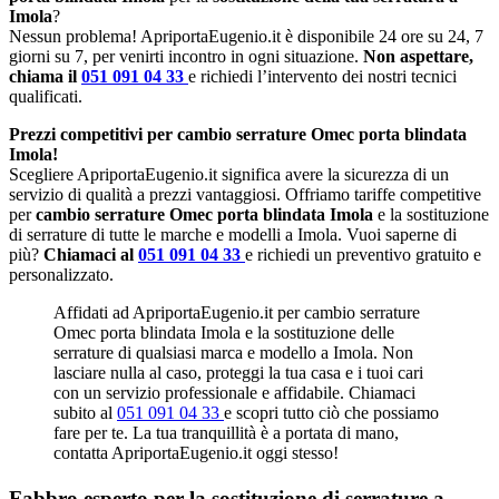
Imola
?
Nessun problema! ApriportaEugenio.it è disponibile 24 ore su 24, 7
giorni su 7, per venirti incontro in ogni situazione.
Non aspettare,
chiama il
051 091 04 33
e richiedi l’intervento dei nostri tecnici
qualificati.
Prezzi competitivi per cambio serrature Omec porta blindata
Imola!
Scegliere ApriportaEugenio.it significa avere la sicurezza di un
servizio di qualità a prezzi vantaggiosi. Offriamo tariffe competitive
per
cambio serrature Omec porta blindata Imola
e la sostituzione
di serrature di tutte le marche e modelli a Imola. Vuoi saperne di
più?
Chiamaci al
051 091 04 33
e richiedi un preventivo gratuito e
personalizzato.
Affidati ad ApriportaEugenio.it per cambio serrature
Omec porta blindata Imola e la sostituzione delle
serrature di qualsiasi marca e modello a Imola. Non
lasciare nulla al caso, proteggi la tua casa e i tuoi cari
con un servizio professionale e affidabile. Chiamaci
subito al
051 091 04 33
e scopri tutto ciò che possiamo
fare per te. La tua tranquillità è a portata di mano,
contatta ApriportaEugenio.it oggi stesso!
Fabbro esperto per la sostituzione di serrature a