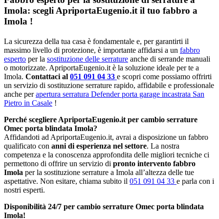
Imola: scegli ApriportaEugenio.it il tuo fabbro a
Imola !
La sicurezza della tua casa è fondamentale e, per garantirti il
massimo livello di protezione, è importante affidarsi a un
fabbro
esperto
per la
sostituzione delle serrature
anche di serrande manuali
o motorizzate. ApriportaEugenio.it è la soluzione ideale per te a
Imola.
Contattaci al
051 091 04 33
e scopri come possiamo offrirti
un servizio di sostituzione serrature rapido, affidabile e professionale
anche per
apertura serratura Defender porta garage incastrata San
Pietro in Casale
!
Perché scegliere ApriportaEugenio.it per cambio serrature
Omec porta blindata Imola?
Affidandoti ad ApriportaEugenio.it, avrai a disposizione un fabbro
qualificato con
anni di esperienza nel settore
. La nostra
competenza e la conoscenza approfondita delle migliori tecniche ci
permettono di offrire un servizio di
pronto intervento fabbro
Imola
per la sostituzione serrature a Imola all’altezza delle tue
aspettative. Non esitare, chiama subito il
051 091 04 33
e parla con i
nostri esperti.
Disponibilità 24/7 per cambio serrature Omec porta blindata
Imola!