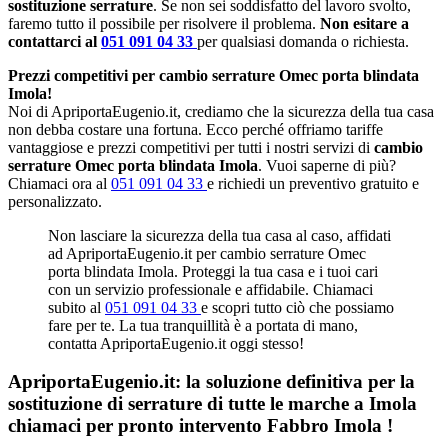
sostituzione serrature
. Se non sei soddisfatto del lavoro svolto,
faremo tutto il possibile per risolvere il problema.
Non esitare a
contattarci al
051 091 04 33
per qualsiasi domanda o richiesta.
Prezzi competitivi per cambio serrature Omec porta blindata
Imola!
Noi di ApriportaEugenio.it, crediamo che la sicurezza della tua casa
non debba costare una fortuna. Ecco perché offriamo tariffe
vantaggiose e prezzi competitivi per tutti i nostri servizi di
cambio
serrature Omec porta blindata Imola
. Vuoi saperne di più?
Chiamaci ora al
051 091 04 33
e richiedi un preventivo gratuito e
personalizzato.
Non lasciare la sicurezza della tua casa al caso, affidati
ad ApriportaEugenio.it per cambio serrature Omec
porta blindata Imola. Proteggi la tua casa e i tuoi cari
con un servizio professionale e affidabile. Chiamaci
subito al
051 091 04 33
e scopri tutto ciò che possiamo
fare per te. La tua tranquillità è a portata di mano,
contatta ApriportaEugenio.it oggi stesso!
ApriportaEugenio.it: la soluzione definitiva per la
sostituzione di serrature di tutte le marche a Imola
chiamaci per pronto intervento
Fabbro Imola
!