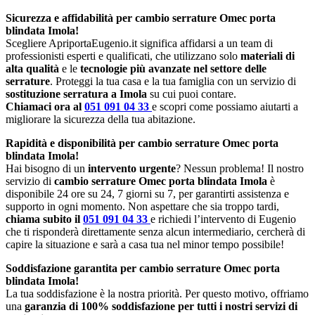
Sicurezza e affidabilità per cambio serrature Omec porta
blindata Imola!
Scegliere ApriportaEugenio.it significa affidarsi a un team di
professionisti esperti e qualificati, che utilizzano solo
materiali di
alta qualità
e le
tecnologie più avanzate nel settore delle
serrature
. Proteggi la tua casa e la tua famiglia con un servizio di
sostituzione serratura a Imola
su cui puoi contare.
Chiamaci ora al
051 091 04 33
e scopri come possiamo aiutarti a
migliorare la sicurezza della tua abitazione.
Rapidità e disponibilità per cambio serrature Omec porta
blindata Imola!
Hai bisogno di un
intervento urgente
? Nessun problema! Il nostro
servizio di
cambio serrature Omec porta blindata Imola
è
disponibile 24 ore su 24, 7 giorni su 7, per garantirti assistenza e
supporto in ogni momento. Non aspettare che sia troppo tardi,
chiama subito il
051 091 04 33
e richiedi l’intervento di Eugenio
che ti risponderà direttamente senza alcun intermediario, cercherà di
capire la situazione e sarà a casa tua nel minor tempo possibile!
Soddisfazione garantita per cambio serrature Omec porta
blindata Imola!
La tua soddisfazione è la nostra priorità. Per questo motivo, offriamo
una
garanzia di 100% soddisfazione per tutti i nostri servizi di