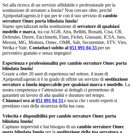
Sei alla ricerca di un servizio affidabile e professionale per la
sostituzione di serrature a Imola? Non cercare oltre, perché
ApriportaEugenio.it è qui per te con il suo servizio di
cambio
serrature Omec porta blindata Imola
!
Siamo specializzati nella sostituzione di
serrature di qualsiasi
modello e marca
, tra cui AGB, Atra, Bellitti, Bonaiti, Cisa, CR,
Defender, Dierre, Facchinetti, Fiam, Fichet, Giussani, ICSA, Iseo,
Meroni, MG, Mottura, Omec, OMR, Sab, Securemme, STV, Viro,
Welka e Yale.
Contattaci subito al
051 091 04 33
per un
preventivo gratuito e senza impegno!
Esperienza e professionalità per cambio serrature Omec porta
blindata Imola!
Grazie a oltre 20 anni di esperienza nel settore, il team di
ApriportaEugenio.it è in grado di offrire un servizio di
sostituzione
serrature a Imola impeccabile per qualsiasi marca e modello
. La
nostra competenza e l’attenzione ai dettagli ci permettono di
garantirti un lavoro di alta qualità e duraturo nel tempo.
Chiamaci ora al
051 091 04 33
e lascia che i nostri esperti si
prendano cura della sicurezza della tua casa.
Velocità e disponibilità per cambio serrature Omec porta
blindata Imola!
Capitano imprevisti e hai bisogno di un
cambio serrature Omec
porta blindata Imola
per la
sostituzione della tua serratura a