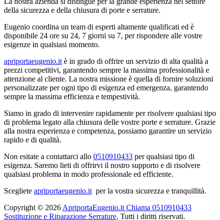
La nostra azienda si distingue per la grande esperienza nel settore
della sicurezza e della chiusura di porte e serrature.
Eugenio coordina un team di esperti altamente qualificati ed è
disponibile 24 ore su 24, 7 giorni su 7, per rispondere alle vostre
esigenze in qualsiasi momento.
apriportaeugenio.it
è in grado di offrire un servizio di alta qualità a
prezzi competitivi, garantendo sempre la massima professionalità e
attenzione al cliente. La nostra missione è quella di fornire soluzioni
personalizzate per ogni tipo di esigenza ed emergenza, garantendo
sempre la massima efficienza e tempestività.
Siamo in grado di intervenire rapidamente per risolvere qualsiasi tipo
di problema legato alla chiusura delle vostre porte e serrature. Grazie
alla nostra esperienza e competenza, possiamo garantire un servizio
rapido e di qualità.
Non esitate a contattarci allo
0510910433
per qualsiasi tipo di
esigenza. Saremo lieti di offrirvi il nostro supporto e di risolvere
qualsiasi problema in modo professionale ed efficiente.
Scegliete
apriportaeugenio.it
per la vostra sicurezza e tranquillità.
Copyright © 2026
ApriportaEugenio.it Chiama 0510910433
Sostituzione e Riparazione Serrature
. Tutti i diritti riservati.