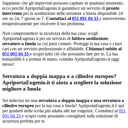
Sappiamo che gli imprevisti possono capitare in qualsiasi momento,
ecco perché ApriportaEugenio.it garantisce un servizio di
pronto
intervento
per la sostituzione delle serrature a Imola disponibile 24
ore su 24, 7 giorni su 7.
Contattaci al
051 091 04 33
e interverremo
tempestivamente per risolvere il tuo problema.
Non compromettere la sicurezza della tua casa: scegli
ApriportaEugenio.it per un servizio di
fabbro sostituzione
serrature a Imola
su cui puoi contare. Proteggi la tua casa e i tuoi
cari con un servizio professionale e affidabile.
Chiamaci subito al
051 091 04 33
e scopri tutto ciò che possiamo fare per te. La tua
tranquillità è a portata di mano, contatta ApriportaEugenio.it oggi
stesso!
Serratura a doppia mappa o a cilindro europeo?
ApriportaEugenio.it ti aiuta a scegliere la soluzione
migliore a Imola
Sei indeciso tra una
serratura a doppia mappa e una serratura a
cilindro europeo
per la tua casa a Imola? ApriportaEugenio.it è qui
per guidarti nella scelta più adatta alle tue esigenze. Contattaci al
051
091 04 33
e scopri come possiamo consigliarti sulla soluzione di
sicurezza perfetta per te.