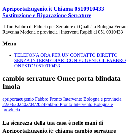
Vai
ApriportaEugenio.it Chiama 0510910433
al
Sostituzione e Riparazione Serrature
contenuto
il Tuo Fabbro di Fiducia per Serrature di Qualità a Bologna Ferrara
Ravenna Modena e provincia | Interventi Rapidi al 051 0910433
Menu
TELEFONA ORA PER UN CONTATTO DIRETTO
SENZA INTERMEDIARI CON EUGENIO IL FABBRO
ONESTO! 0510910433
cambio serrature Omec porta blindata
Imola
apriportaeugenio
Fabbro Pronto Intervento Bologna e provincia
22/03/2024
02/04/2024
Fabbro Pronto Intervento Bologna e
provincia
La sicurezza della tua casa è nelle mani di
ApriportaEugenio.it: chiama cambio serrature