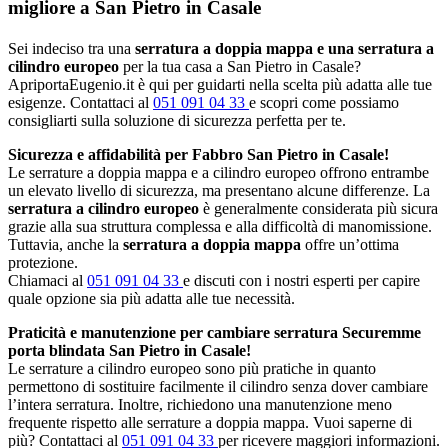
migliore a San Pietro in Casale
Sei indeciso tra una
serratura a doppia mappa e una serratura a
cilindro europeo
per la tua casa a San Pietro in Casale?
ApriportaEugenio.it è qui per guidarti nella scelta più adatta alle tue
esigenze. Contattaci al
051 091 04 33
e scopri come possiamo
consigliarti sulla soluzione di sicurezza perfetta per te.
Sicurezza e affidabilità per Fabbro San Pietro in Casale!
Le serrature a doppia mappa e a cilindro europeo offrono entrambe
un elevato livello di sicurezza, ma presentano alcune differenze. La
serratura a cilindro europeo
è generalmente considerata più sicura
grazie alla sua struttura complessa e alla difficoltà di manomissione.
Tuttavia, anche la
serratura a doppia mappa
offre un’ottima
protezione.
Chiamaci al
051 091 04 33
e discuti con i nostri esperti per capire
quale opzione sia più adatta alle tue necessità.
Praticità e manutenzione per cambiare serratura Securemme
porta blindata San Pietro in Casale!
Le serrature a cilindro europeo sono più pratiche in quanto
permettono di sostituire facilmente il cilindro senza dover cambiare
l’intera serratura. Inoltre, richiedono una manutenzione meno
frequente rispetto alle serrature a doppia mappa. Vuoi saperne di
più? Contattaci al
051 091 04 33
per ricevere maggiori informazioni.