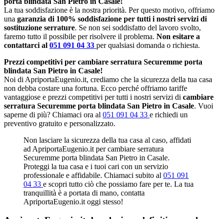
porta blindata San Pietro in Casale!
La tua soddisfazione è la nostra priorità. Per questo motivo, offriamo
una
garanzia di 100% soddisfazione per tutti i nostri servizi di
sostituzione serrature
. Se non sei soddisfatto del lavoro svolto,
faremo tutto il possibile per risolvere il problema.
Non esitare a
contattarci al
051 091 04 33
per qualsiasi domanda o richiesta.
Prezzi competitivi per cambiare serratura Securemme porta
blindata San Pietro in Casale!
Noi di ApriportaEugenio.it, crediamo che la sicurezza della tua casa
non debba costare una fortuna. Ecco perché offriamo tariffe
vantaggiose e prezzi competitivi per tutti i nostri servizi di
cambiare
serratura Securemme porta blindata San Pietro in Casale
. Vuoi
saperne di più? Chiamaci ora al
051 091 04 33
e richiedi un
preventivo gratuito e personalizzato.
Non lasciare la sicurezza della tua casa al caso, affidati
ad ApriportaEugenio.it per cambiare serratura
Securemme porta blindata San Pietro in Casale.
Proteggi la tua casa e i tuoi cari con un servizio
professionale e affidabile. Chiamaci subito al
051 091
04 33
e scopri tutto ciò che possiamo fare per te. La tua
tranquillità è a portata di mano, contatta
ApriportaEugenio.it oggi stesso!