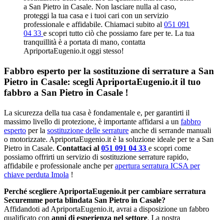
a San Pietro in Casale. Non lasciare nulla al caso,
proteggi la tua casa e i tuoi cari con un servizio
professionale e affidabile. Chiamaci subito al
051 091
04 33
e scopri tutto ciò che possiamo fare per te. La tua
tranquillità è a portata di mano, contatta
ApriportaEugenio.it oggi stesso!
Fabbro esperto per la sostituzione di serrature a San
Pietro in Casale: scegli ApriportaEugenio.it il tuo
fabbro a San Pietro in Casale !
La sicurezza della tua casa è fondamentale e, per garantirti il
massimo livello di protezione, è importante affidarsi a un
fabbro
esperto
per la
sostituzione delle serrature
anche di serrande manuali
o motorizzate. ApriportaEugenio.it è la soluzione ideale per te a San
Pietro in Casale.
Contattaci al
051 091 04 33
e scopri come
possiamo offrirti un servizio di sostituzione serrature rapido,
affidabile e professionale anche per
apertura serratura ICSA per
chiave perduta Imola
!
Perché scegliere ApriportaEugenio.it per cambiare serratura
Securemme porta blindata San Pietro in Casale?
Affidandoti ad ApriportaEugenio.it, avrai a disposizione un fabbro
qualificato con
anni di esperienza nel settore
. La nostra