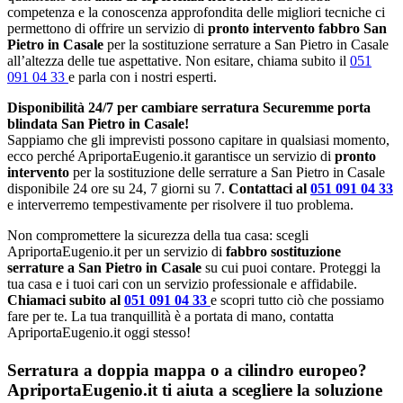
competenza e la conoscenza approfondita delle migliori tecniche ci
permettono di offrire un servizio di
pronto intervento fabbro San
Pietro in Casale
per la sostituzione serrature a San Pietro in Casale
all’altezza delle tue aspettative. Non esitare, chiama subito il
051
091 04 33
e parla con i nostri esperti.
Disponibilità 24/7 per cambiare serratura Securemme porta
blindata San Pietro in Casale!
Sappiamo che gli imprevisti possono capitare in qualsiasi momento,
ecco perché ApriportaEugenio.it garantisce un servizio di
pronto
intervento
per la sostituzione delle serrature a San Pietro in Casale
disponibile 24 ore su 24, 7 giorni su 7.
Contattaci al
051 091 04 33
e interverremo tempestivamente per risolvere il tuo problema.
Non compromettere la sicurezza della tua casa: scegli
ApriportaEugenio.it per un servizio di
fabbro sostituzione
serrature a San Pietro in Casale
su cui puoi contare. Proteggi la
tua casa e i tuoi cari con un servizio professionale e affidabile.
Chiamaci subito al
051 091 04 33
e scopri tutto ciò che possiamo
fare per te. La tua tranquillità è a portata di mano, contatta
ApriportaEugenio.it oggi stesso!
Serratura a doppia mappa o a cilindro europeo?
ApriportaEugenio.it ti aiuta a scegliere la soluzione