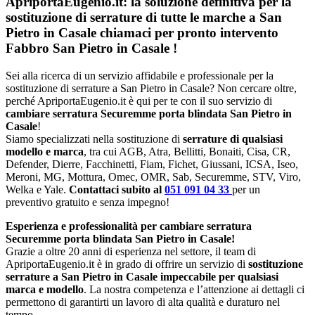
ApriportaEugenio.it: la soluzione definitiva per la
sostituzione di serrature di tutte le marche a San
Pietro in Casale chiamaci per pronto intervento
Fabbro San Pietro in Casale
!
Sei alla ricerca di un servizio affidabile e professionale per la
sostituzione di serrature a San Pietro in Casale? Non cercare oltre,
perché ApriportaEugenio.it è qui per te con il suo servizio di
cambiare serratura Securemme porta blindata San Pietro in
Casale
!
Siamo specializzati nella sostituzione di
serrature di qualsiasi
modello e marca
, tra cui AGB, Atra, Bellitti, Bonaiti, Cisa, CR,
Defender, Dierre, Facchinetti, Fiam, Fichet, Giussani, ICSA, Iseo,
Meroni, MG, Mottura, Omec, OMR, Sab, Securemme, STV, Viro,
Welka e Yale.
Contattaci subito al
051 091 04 33
per un
preventivo gratuito e senza impegno!
Esperienza e professionalità per cambiare serratura
Securemme porta blindata San Pietro in Casale!
Grazie a oltre 20 anni di esperienza nel settore, il team di
ApriportaEugenio.it è in grado di offrire un servizio di
sostituzione
serrature a San Pietro in Casale impeccabile per qualsiasi
marca e modello
. La nostra competenza e l’attenzione ai dettagli ci
permettono di garantirti un lavoro di alta qualità e duraturo nel
tempo.