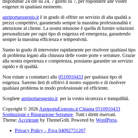
disponibile 24 ore su 24, 7 giorni su 7, per rispondere alle vostre
esigenze in qualsiasi momento.
apriportaeugenio.it
è in grado di offrire un servizio di alta qualità a
prezzi competitivi, garantendo sempre la massima professionalità e
attenzione al cliente. La nostra missione è quella di fornire soluzioni
personalizzate per ogni tipo di esigenza ed emergenza, garantendo
sempre la massima efficienza e tempestività.
Siamo in grado di intervenire rapidamente per risolvere qualsiasi tipo
di problema legato alla chiusura delle vostre porte e serrature. Grazie
alla nostra esperienza e competenza, possiamo garantire un servizio
rapido e di qualità.
Non esitate a contattarci allo
0510910433
per qualsiasi tipo di
esigenza. Saremo lieti di offrirvi il nostro supporto e di risolvere
qualsiasi problema in modo professionale ed efficiente.
Scegliete
apriportaeugenio.it
per la vostra sicurezza e tranquillità.
Copyright © 2026
ApriportaEugenio.it Chiama 0510910433
Sostituzione e Riparazione Serrature
. Tutti i diritti riservati.
Theme:
Accelerate
by ThemeGrill. Powered by
WordPress
.
Privacy Policy – P.iva 04092751207