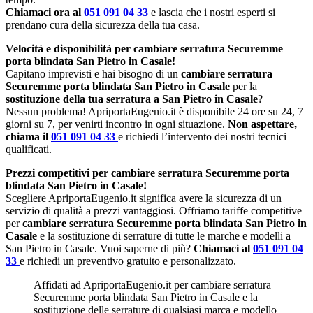
Chiamaci ora al
051 091 04 33
e lascia che i nostri esperti si
prendano cura della sicurezza della tua casa.
Velocità e disponibilità per cambiare serratura Securemme
porta blindata San Pietro in Casale!
Capitano imprevisti e hai bisogno di un
cambiare serratura
Securemme porta blindata San Pietro in Casale
per la
sostituzione della tua serratura a San Pietro in Casale
?
Nessun problema! ApriportaEugenio.it è disponibile 24 ore su 24, 7
giorni su 7, per venirti incontro in ogni situazione.
Non aspettare,
chiama il
051 091 04 33
e richiedi l’intervento dei nostri tecnici
qualificati.
Prezzi competitivi per cambiare serratura Securemme porta
blindata San Pietro in Casale!
Scegliere ApriportaEugenio.it significa avere la sicurezza di un
servizio di qualità a prezzi vantaggiosi. Offriamo tariffe competitive
per
cambiare serratura Securemme porta blindata San Pietro in
Casale
e la sostituzione di serrature di tutte le marche e modelli a
San Pietro in Casale. Vuoi saperne di più?
Chiamaci al
051 091 04
33
e richiedi un preventivo gratuito e personalizzato.
Affidati ad ApriportaEugenio.it per cambiare serratura
Securemme porta blindata San Pietro in Casale e la
sostituzione delle serrature di qualsiasi marca e modello