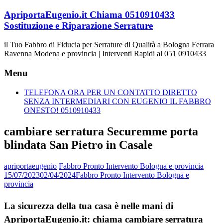
Vai
ApriportaEugenio.it Chiama 0510910433
al
Sostituzione e Riparazione Serrature
contenuto
il Tuo Fabbro di Fiducia per Serrature di Qualità a Bologna Ferrara
Ravenna Modena e provincia | Interventi Rapidi al 051 0910433
Menu
TELEFONA ORA PER UN CONTATTO DIRETTO
SENZA INTERMEDIARI CON EUGENIO IL FABBRO
ONESTO! 0510910433
cambiare serratura Securemme porta
blindata San Pietro in Casale
apriportaeugenio
Fabbro Pronto Intervento Bologna e provincia
15/07/2023
02/04/2024
Fabbro Pronto Intervento Bologna e
provincia
La sicurezza della tua casa è nelle mani di
ApriportaEugenio.it: chiama cambiare serratura