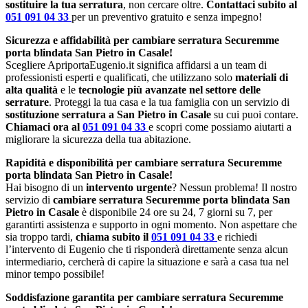
sostituire la tua serratura
, non cercare oltre.
Contattaci subito al
051 091 04 33
per un preventivo gratuito e senza impegno!
Sicurezza e affidabilità per cambiare serratura Securemme
porta blindata San Pietro in Casale!
Scegliere ApriportaEugenio.it significa affidarsi a un team di
professionisti esperti e qualificati, che utilizzano solo
materiali di
alta qualità
e le
tecnologie più avanzate nel settore delle
serrature
. Proteggi la tua casa e la tua famiglia con un servizio di
sostituzione serratura a San Pietro in Casale
su cui puoi contare.
Chiamaci ora al
051 091 04 33
e scopri come possiamo aiutarti a
migliorare la sicurezza della tua abitazione.
Rapidità e disponibilità per cambiare serratura Securemme
porta blindata San Pietro in Casale!
Hai bisogno di un
intervento urgente
? Nessun problema! Il nostro
servizio di
cambiare serratura Securemme porta blindata San
Pietro in Casale
è disponibile 24 ore su 24, 7 giorni su 7, per
garantirti assistenza e supporto in ogni momento. Non aspettare che
sia troppo tardi,
chiama subito il
051 091 04 33
e richiedi
l’intervento di Eugenio che ti risponderà direttamente senza alcun
intermediario, cercherà di capire la situazione e sarà a casa tua nel
minor tempo possibile!
Soddisfazione garantita per cambiare serratura Securemme