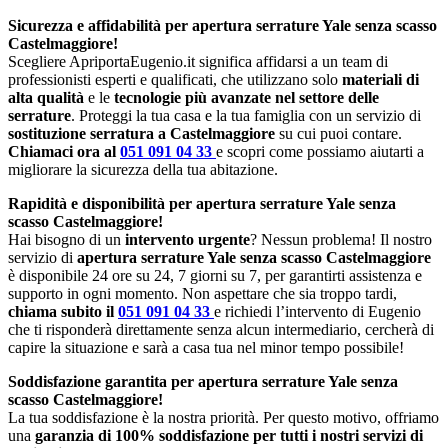
Sicurezza e affidabilità per apertura serrature Yale senza scasso
Castelmaggiore!
Scegliere ApriportaEugenio.it significa affidarsi a un team di
professionisti esperti e qualificati, che utilizzano solo
materiali di
alta qualità
e le
tecnologie più avanzate nel settore delle
serrature
. Proteggi la tua casa e la tua famiglia con un servizio di
sostituzione serratura a Castelmaggiore
su cui puoi contare.
Chiamaci ora al
051 091 04 33
e scopri come possiamo aiutarti a
migliorare la sicurezza della tua abitazione.
Rapidità e disponibilità per apertura serrature Yale senza
scasso Castelmaggiore!
Hai bisogno di un
intervento urgente
? Nessun problema! Il nostro
servizio di
apertura serrature Yale senza scasso Castelmaggiore
è disponibile 24 ore su 24, 7 giorni su 7, per garantirti assistenza e
supporto in ogni momento. Non aspettare che sia troppo tardi,
chiama subito il
051 091 04 33
e richiedi l’intervento di Eugenio
che ti risponderà direttamente senza alcun intermediario, cercherà di
capire la situazione e sarà a casa tua nel minor tempo possibile!
Soddisfazione garantita per apertura serrature Yale senza
scasso Castelmaggiore!
La tua soddisfazione è la nostra priorità. Per questo motivo, offriamo
una
garanzia di 100% soddisfazione per tutti i nostri servizi di