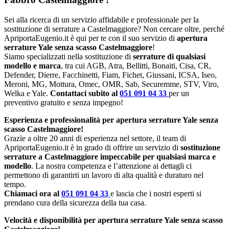
Sei alla ricerca di un servizio affidabile e professionale per la
sostituzione di serrature a Castelmaggiore? Non cercare oltre, perché
ApriportaEugenio.it è qui per te con il suo servizio di
apertura
serrature Yale senza scasso Castelmaggiore
!
Siamo specializzati nella sostituzione di
serrature di qualsiasi
modello e marca
, tra cui AGB, Atra, Bellitti, Bonaiti, Cisa, CR,
Defender, Dierre, Facchinetti, Fiam, Fichet, Giussani, ICSA, Iseo,
Meroni, MG, Mottura, Omec, OMR, Sab, Securemme, STV, Viro,
Welka e Yale.
Contattaci subito al
051 091 04 33
per un
preventivo gratuito e senza impegno!
Esperienza e professionalità per apertura serrature Yale senza
scasso Castelmaggiore!
Grazie a oltre 20 anni di esperienza nel settore, il team di
ApriportaEugenio.it è in grado di offrire un servizio di
sostituzione
serrature a Castelmaggiore impeccabile per qualsiasi marca e
modello
. La nostra competenza e l’attenzione ai dettagli ci
permettono di garantirti un lavoro di alta qualità e duraturo nel
tempo.
Chiamaci ora al
051 091 04 33
e lascia che i nostri esperti si
prendano cura della sicurezza della tua casa.
Velocità e disponibilità per apertura serrature Yale senza scasso