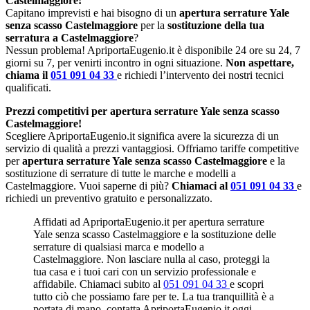
Castelmaggiore!
Capitano imprevisti e hai bisogno di un
apertura serrature Yale
senza scasso Castelmaggiore
per la
sostituzione della tua
serratura a Castelmaggiore
?
Nessun problema! ApriportaEugenio.it è disponibile 24 ore su 24, 7
giorni su 7, per venirti incontro in ogni situazione.
Non aspettare,
chiama il
051 091 04 33
e richiedi l’intervento dei nostri tecnici
qualificati.
Prezzi competitivi per apertura serrature Yale senza scasso
Castelmaggiore!
Scegliere ApriportaEugenio.it significa avere la sicurezza di un
servizio di qualità a prezzi vantaggiosi. Offriamo tariffe competitive
per
apertura serrature Yale senza scasso Castelmaggiore
e la
sostituzione di serrature di tutte le marche e modelli a
Castelmaggiore. Vuoi saperne di più?
Chiamaci al
051 091 04 33
e
richiedi un preventivo gratuito e personalizzato.
Affidati ad ApriportaEugenio.it per apertura serrature
Yale senza scasso Castelmaggiore e la sostituzione delle
serrature di qualsiasi marca e modello a
Castelmaggiore. Non lasciare nulla al caso, proteggi la
tua casa e i tuoi cari con un servizio professionale e
affidabile. Chiamaci subito al
051 091 04 33
e scopri
tutto ciò che possiamo fare per te. La tua tranquillità è a
portata di mano, contatta ApriportaEugenio.it oggi