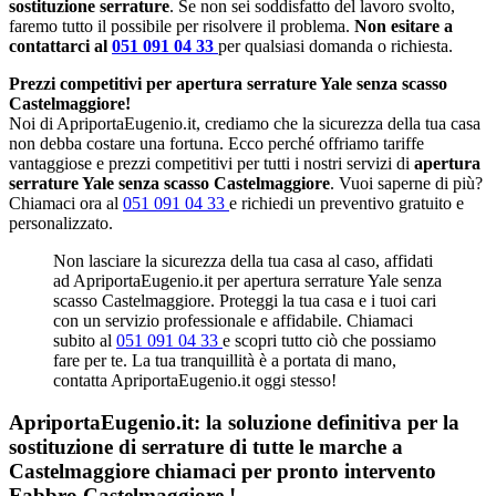
sostituzione serrature
. Se non sei soddisfatto del lavoro svolto,
faremo tutto il possibile per risolvere il problema.
Non esitare a
contattarci al
051 091 04 33
per qualsiasi domanda o richiesta.
Prezzi competitivi per apertura serrature Yale senza scasso
Castelmaggiore!
Noi di ApriportaEugenio.it, crediamo che la sicurezza della tua casa
non debba costare una fortuna. Ecco perché offriamo tariffe
vantaggiose e prezzi competitivi per tutti i nostri servizi di
apertura
serrature Yale senza scasso Castelmaggiore
. Vuoi saperne di più?
Chiamaci ora al
051 091 04 33
e richiedi un preventivo gratuito e
personalizzato.
Non lasciare la sicurezza della tua casa al caso, affidati
ad ApriportaEugenio.it per apertura serrature Yale senza
scasso Castelmaggiore. Proteggi la tua casa e i tuoi cari
con un servizio professionale e affidabile. Chiamaci
subito al
051 091 04 33
e scopri tutto ciò che possiamo
fare per te. La tua tranquillità è a portata di mano,
contatta ApriportaEugenio.it oggi stesso!
ApriportaEugenio.it: la soluzione definitiva per la
sostituzione di serrature di tutte le marche a
Castelmaggiore chiamaci per pronto intervento
Fabbro Castelmaggiore
!