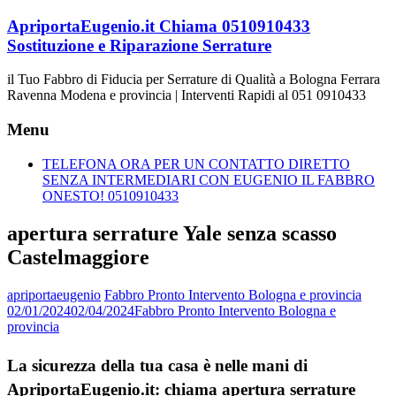
Vai
ApriportaEugenio.it Chiama 0510910433
al
Sostituzione e Riparazione Serrature
contenuto
il Tuo Fabbro di Fiducia per Serrature di Qualità a Bologna Ferrara
Ravenna Modena e provincia | Interventi Rapidi al 051 0910433
Menu
TELEFONA ORA PER UN CONTATTO DIRETTO
SENZA INTERMEDIARI CON EUGENIO IL FABBRO
ONESTO! 0510910433
apertura serrature Yale senza scasso
Castelmaggiore
apriportaeugenio
Fabbro Pronto Intervento Bologna e provincia
02/01/2024
02/04/2024
Fabbro Pronto Intervento Bologna e
provincia
La sicurezza della tua casa è nelle mani di
ApriportaEugenio.it: chiama apertura serrature