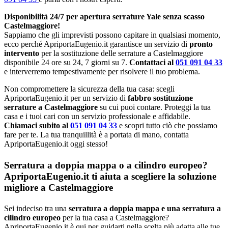
Disponibilità 24/7 per apertura serrature Yale senza scasso
Castelmaggiore!
Sappiamo che gli imprevisti possono capitare in qualsiasi momento,
ecco perché ApriportaEugenio.it garantisce un servizio di
pronto
intervento
per la sostituzione delle serrature a Castelmaggiore
disponibile 24 ore su 24, 7 giorni su 7.
Contattaci al
051 091 04 33
e interverremo tempestivamente per risolvere il tuo problema.
Non compromettere la sicurezza della tua casa: scegli
ApriportaEugenio.it per un servizio di
fabbro sostituzione
serrature a Castelmaggiore
su cui puoi contare. Proteggi la tua
casa e i tuoi cari con un servizio professionale e affidabile.
Chiamaci subito al
051 091 04 33
e scopri tutto ciò che possiamo
fare per te. La tua tranquillità è a portata di mano, contatta
ApriportaEugenio.it oggi stesso!
Serratura a doppia mappa o a cilindro europeo?
ApriportaEugenio.it ti aiuta a scegliere la soluzione
migliore a Castelmaggiore
Sei indeciso tra una
serratura a doppia mappa e una serratura a
cilindro europeo
per la tua casa a Castelmaggiore?
ApriportaEugenio.it è qui per guidarti nella scelta più adatta alle tue