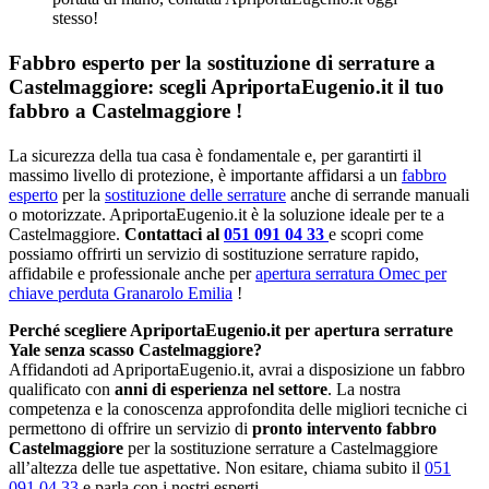
stesso!
Fabbro esperto per la sostituzione di serrature a
Castelmaggiore: scegli ApriportaEugenio.it il tuo
fabbro a Castelmaggiore !
La sicurezza della tua casa è fondamentale e, per garantirti il
massimo livello di protezione, è importante affidarsi a un
fabbro
esperto
per la
sostituzione delle serrature
anche di serrande manuali
o motorizzate. ApriportaEugenio.it è la soluzione ideale per te a
Castelmaggiore.
Contattaci al
051 091 04 33
e scopri come
possiamo offrirti un servizio di sostituzione serrature rapido,
affidabile e professionale anche per
apertura serratura Omec per
chiave perduta Granarolo Emilia
!
Perché scegliere ApriportaEugenio.it per apertura serrature
Yale senza scasso Castelmaggiore?
Affidandoti ad ApriportaEugenio.it, avrai a disposizione un fabbro
qualificato con
anni di esperienza nel settore
. La nostra
competenza e la conoscenza approfondita delle migliori tecniche ci
permettono di offrire un servizio di
pronto intervento fabbro
Castelmaggiore
per la sostituzione serrature a Castelmaggiore
all’altezza delle tue aspettative. Non esitare, chiama subito il
051
091 04 33
e parla con i nostri esperti.