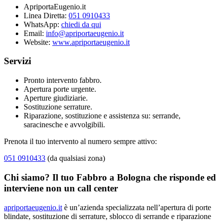
ApriportaEugenio.it
Linea Diretta:
051 0910433
WhatsApp:
chiedi da qui
Email:
info@apriportaeugenio.it
Website:
www.apriportaeugenio.it
Servizi
Pronto intervento fabbro.
Apertura porte urgente.
Aperture giudiziarie.
Sostituzione serrature.
Riparazione, sostituzione e assistenza su: serrande,
saracinesche e avvolgibili.
Prenota il tuo intervento al numero sempre attivo:
051 0910433
(da qualsiasi zona)
Chi siamo? Il tuo Fabbro a Bologna che risponde ed
interviene non un call center
apriportaeugenio.it
è un’azienda specializzata nell’apertura di porte
blindate, sostituzione di serrature, sblocco di serrande e riparazione