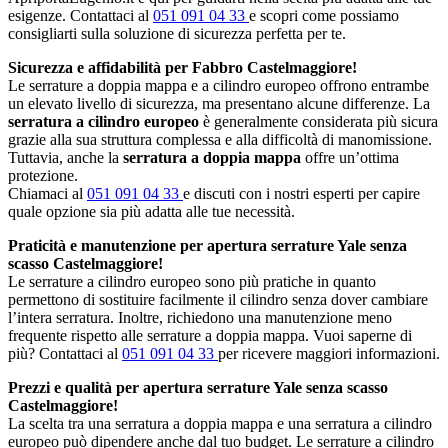
esigenze. Contattaci al
051 091 04 33
e scopri come possiamo
consigliarti sulla soluzione di sicurezza perfetta per te.
Sicurezza e affidabilità per Fabbro Castelmaggiore!
Le serrature a doppia mappa e a cilindro europeo offrono entrambe
un elevato livello di sicurezza, ma presentano alcune differenze. La
serratura a cilindro europeo
è generalmente considerata più sicura
grazie alla sua struttura complessa e alla difficoltà di manomissione.
Tuttavia, anche la
serratura a doppia mappa
offre un’ottima
protezione.
Chiamaci al
051 091 04 33
e discuti con i nostri esperti per capire
quale opzione sia più adatta alle tue necessità.
Praticità e manutenzione per apertura serrature Yale senza
scasso Castelmaggiore!
Le serrature a cilindro europeo sono più pratiche in quanto
permettono di sostituire facilmente il cilindro senza dover cambiare
l’intera serratura. Inoltre, richiedono una manutenzione meno
frequente rispetto alle serrature a doppia mappa. Vuoi saperne di
più? Contattaci al
051 091 04 33
per ricevere maggiori informazioni.
Prezzi e qualità per apertura serrature Yale senza scasso
Castelmaggiore!
La scelta tra una serratura a doppia mappa e una serratura a cilindro
europeo può dipendere anche dal tuo budget. Le serrature a cilindro