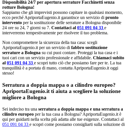
Disponibilità 24/7 per apertura serrature Facchinetti senza
rotture Bologna!
Sappiamo che gli imprevisti possono capitare in qualsiasi momento,
ecco perché ApriportaEugenio.it garantisce un servizio di
pronto
intervento
per la sostituzione delle serrature a Bologna disponibile
24 ore su 24, 7 giorni su 7.
Contattaci al
051 091 04 33
e
interverremo tempestivamente per risolvere il tuo problema.
Non compromettere la sicurezza della tua casa: scegli
ApriportaEugenio.it per un servizio di
fabbro sostituzione
serrature a Bologna
su cui puoi contare. Proteggi la tua casa e i
tuoi cari con un servizio professionale e affidabile.
Chiamaci subito
al
051 091 04 33
e scopri tutto ciò che possiamo fare per te. La tua
tranquillità è a portata di mano, contatta ApriportaEugenio.it oggi
stesso!
Serratura a doppia mappa o a cilindro europeo?
ApriportaEugenio.it ti aiuta a scegliere la soluzione
migliore a Bologna
Sei indeciso tra una
serratura a doppia mappa e una serratura a
cilindro europeo
per la tua casa a Bologna? ApriportaEugenio.it è
qui per guidarti nella scelta più adatta alle tue esigenze. Contattaci al
051 091 04 33
e scopri come possiamo consigliarti sulla soluzione di