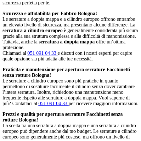
sicurezza perfetta per te.
Sicurezza e affidabilità per Fabbro Bologna!
Le serrature a doppia mappa e a cilindro europeo offrono entrambe
un elevato livello di sicurezza, ma presentano alcune differenze. La
serratura a cilindro europeo
è generalmente considerata più sicura
grazie alla sua struttura complessa e alla difficoltà di manomissione.
Tuttavia, anche la
serratura a doppia mappa
offre un’ottima
protezione.
Chiamaci al
051 091 04 33
e discuti con i nostri esperti per capire
quale opzione sia più adatta alle tue necessità.
Praticità e manutenzione per apertura serrature Facchinetti
senza rotture Bologna!
Le serrature a cilindro europeo sono più pratiche in quanto
permettono di sostituire facilmente il cilindro senza dover cambiare
l’intera serratura. Inoltre, richiedono una manutenzione meno
frequente rispetto alle serrature a doppia mappa. Vuoi saperne di
più? Contattaci al
051 091 04 33
per ricevere maggiori informazioni.
Prezzi e qualità per apertura serrature Facchinetti senza
rotture Bologna!
La scelta tra una serratura a doppia mappa e una serratura a cilindro
europeo può dipendere anche dal tuo budget. Le serrature a cilindro
europeo sono generalmente più costose, ma offrono un livello di