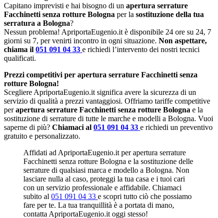
Capitano imprevisti e hai bisogno di un
apertura serrature
Facchinetti senza rotture Bologna
per la
sostituzione della tua
serratura a Bologna
?
Nessun problema! ApriportaEugenio.it è disponibile 24 ore su 24, 7
giorni su 7, per venirti incontro in ogni situazione.
Non aspettare,
chiama il
051 091 04 33
e richiedi l’intervento dei nostri tecnici
qualificati.
Prezzi competitivi per apertura serrature Facchinetti senza
rotture Bologna!
Scegliere ApriportaEugenio.it significa avere la sicurezza di un
servizio di qualità a prezzi vantaggiosi. Offriamo tariffe competitive
per
apertura serrature Facchinetti senza rotture Bologna
e la
sostituzione di serrature di tutte le marche e modelli a Bologna. Vuoi
saperne di più?
Chiamaci al
051 091 04 33
e richiedi un preventivo
gratuito e personalizzato.
Affidati ad ApriportaEugenio.it per apertura serrature
Facchinetti senza rotture Bologna e la sostituzione delle
serrature di qualsiasi marca e modello a Bologna. Non
lasciare nulla al caso, proteggi la tua casa e i tuoi cari
con un servizio professionale e affidabile. Chiamaci
subito al
051 091 04 33
e scopri tutto ciò che possiamo
fare per te. La tua tranquillità è a portata di mano,
contatta ApriportaEugenio.it oggi stesso!