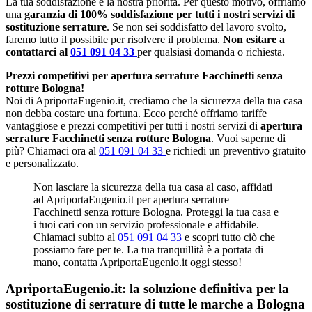
La tua soddisfazione è la nostra priorità. Per questo motivo, offriamo
una
garanzia di 100% soddisfazione per tutti i nostri servizi di
sostituzione serrature
. Se non sei soddisfatto del lavoro svolto,
faremo tutto il possibile per risolvere il problema.
Non esitare a
contattarci al
051 091 04 33
per qualsiasi domanda o richiesta.
Prezzi competitivi per apertura serrature Facchinetti senza
rotture Bologna!
Noi di ApriportaEugenio.it, crediamo che la sicurezza della tua casa
non debba costare una fortuna. Ecco perché offriamo tariffe
vantaggiose e prezzi competitivi per tutti i nostri servizi di
apertura
serrature Facchinetti senza rotture Bologna
. Vuoi saperne di
più? Chiamaci ora al
051 091 04 33
e richiedi un preventivo gratuito
e personalizzato.
Non lasciare la sicurezza della tua casa al caso, affidati
ad ApriportaEugenio.it per apertura serrature
Facchinetti senza rotture Bologna. Proteggi la tua casa e
i tuoi cari con un servizio professionale e affidabile.
Chiamaci subito al
051 091 04 33
e scopri tutto ciò che
possiamo fare per te. La tua tranquillità è a portata di
mano, contatta ApriportaEugenio.it oggi stesso!
ApriportaEugenio.it: la soluzione definitiva per la
sostituzione di serrature di tutte le marche a Bologna