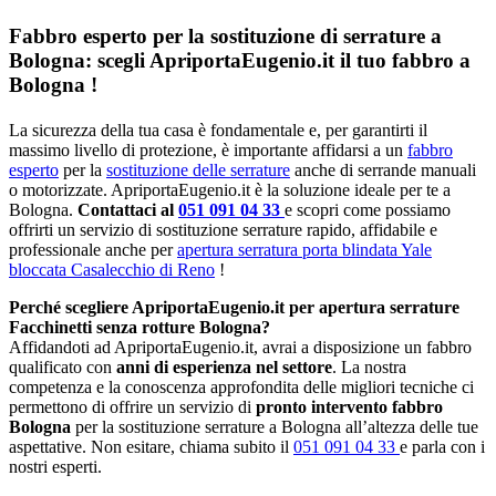
Fabbro esperto per la sostituzione di serrature a
Bologna: scegli ApriportaEugenio.it il tuo fabbro a
Bologna !
La sicurezza della tua casa è fondamentale e, per garantirti il
massimo livello di protezione, è importante affidarsi a un
fabbro
esperto
per la
sostituzione delle serrature
anche di serrande manuali
o motorizzate. ApriportaEugenio.it è la soluzione ideale per te a
Bologna.
Contattaci al
051 091 04 33
e scopri come possiamo
offrirti un servizio di sostituzione serrature rapido, affidabile e
professionale anche per
apertura serratura porta blindata Yale
bloccata Casalecchio di Reno
!
Perché scegliere ApriportaEugenio.it per apertura serrature
Facchinetti senza rotture Bologna?
Affidandoti ad ApriportaEugenio.it, avrai a disposizione un fabbro
qualificato con
anni di esperienza nel settore
. La nostra
competenza e la conoscenza approfondita delle migliori tecniche ci
permettono di offrire un servizio di
pronto intervento fabbro
Bologna
per la sostituzione serrature a Bologna all’altezza delle tue
aspettative. Non esitare, chiama subito il
051 091 04 33
e parla con i
nostri esperti.