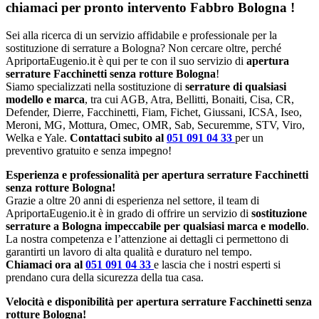
chiamaci per pronto intervento
Fabbro Bologna
!
Sei alla ricerca di un servizio affidabile e professionale per la
sostituzione di serrature a Bologna? Non cercare oltre, perché
ApriportaEugenio.it è qui per te con il suo servizio di
apertura
serrature Facchinetti senza rotture Bologna
!
Siamo specializzati nella sostituzione di
serrature di qualsiasi
modello e marca
, tra cui AGB, Atra, Bellitti, Bonaiti, Cisa, CR,
Defender, Dierre, Facchinetti, Fiam, Fichet, Giussani, ICSA, Iseo,
Meroni, MG, Mottura, Omec, OMR, Sab, Securemme, STV, Viro,
Welka e Yale.
Contattaci subito al
051 091 04 33
per un
preventivo gratuito e senza impegno!
Esperienza e professionalità per apertura serrature Facchinetti
senza rotture Bologna!
Grazie a oltre 20 anni di esperienza nel settore, il team di
ApriportaEugenio.it è in grado di offrire un servizio di
sostituzione
serrature a Bologna impeccabile per qualsiasi marca e modello
.
La nostra competenza e l’attenzione ai dettagli ci permettono di
garantirti un lavoro di alta qualità e duraturo nel tempo.
Chiamaci ora al
051 091 04 33
e lascia che i nostri esperti si
prendano cura della sicurezza della tua casa.
Velocità e disponibilità per apertura serrature Facchinetti senza
rotture Bologna!