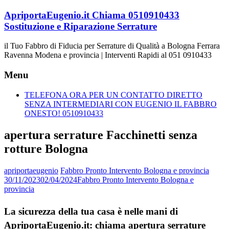
Vai
ApriportaEugenio.it Chiama 0510910433
al
Sostituzione e Riparazione Serrature
contenuto
il Tuo Fabbro di Fiducia per Serrature di Qualità a Bologna Ferrara
Ravenna Modena e provincia | Interventi Rapidi al 051 0910433
Menu
TELEFONA ORA PER UN CONTATTO DIRETTO
SENZA INTERMEDIARI CON EUGENIO IL FABBRO
ONESTO! 0510910433
apertura serrature Facchinetti senza
rotture Bologna
apriportaeugenio
Fabbro Pronto Intervento Bologna e provincia
30/11/2023
02/04/2024
Fabbro Pronto Intervento Bologna e
provincia
La sicurezza della tua casa è nelle mani di
ApriportaEugenio.it: chiama apertura serrature