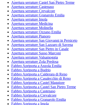
Apertura serrature Castel San Pietro Terme
Apertura serrature Castenaso
Apertura serrature Crevalcore
Apertura serrature Granarolo Emilia
Apertura serrature Imola
Apertura serrature Medicina
Apertura serrature Molinella
Apertura serrature Ozzano Emilia
Apertura serrature Pianoro
Apertura serrature San Giovanni in Persiceto
Apertura serrature San Lazzaro di Savena
Apertura serrature San Pietro in Casale
Apertura serrature Sasso Marconi
Apertura serrature Valsamoggia
Apertura serrature Zola Predosa
Fabbro Apriporta a Anzola Emilia
Fabbro Apriporta a Budrio
Fabbro Apriporta a Calderara di Reno
Fabbro Apriporta a Casalecchio di Reno
Fabbro Apriporta a Castel Maggiore
Fabbro Apriporta a Castel San Pietro Terme
Fabbro Apriporta a Castenaso
Fabbro Apriporta a Crevalcore
Fabbro Apriporta a Granarolo Emilia
Fabbro Apriporta a Imola