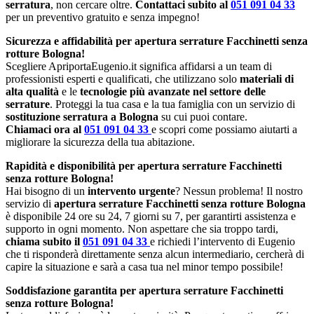
serratura
, non cercare oltre.
Contattaci subito al
051 091 04 33
per un preventivo gratuito e senza impegno!
Sicurezza e affidabilità per apertura serrature Facchinetti senza
rotture Bologna!
Scegliere ApriportaEugenio.it significa affidarsi a un team di
professionisti esperti e qualificati, che utilizzano solo
materiali di
alta qualità
e le
tecnologie più avanzate nel settore delle
serrature
. Proteggi la tua casa e la tua famiglia con un servizio di
sostituzione serratura a Bologna
su cui puoi contare.
Chiamaci ora al
051 091 04 33
e scopri come possiamo aiutarti a
migliorare la sicurezza della tua abitazione.
Rapidità e disponibilità per apertura serrature Facchinetti
senza rotture Bologna!
Hai bisogno di un
intervento urgente
? Nessun problema! Il nostro
servizio di
apertura serrature Facchinetti senza rotture Bologna
è disponibile 24 ore su 24, 7 giorni su 7, per garantirti assistenza e
supporto in ogni momento. Non aspettare che sia troppo tardi,
chiama subito il
051 091 04 33
e richiedi l’intervento di Eugenio
che ti risponderà direttamente senza alcun intermediario, cercherà di
capire la situazione e sarà a casa tua nel minor tempo possibile!
Soddisfazione garantita per apertura serrature Facchinetti
senza rotture Bologna!