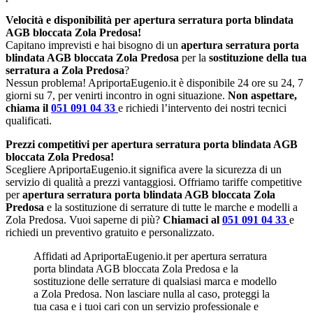
Velocità e disponibilità per apertura serratura porta blindata
AGB bloccata Zola Predosa!
Capitano imprevisti e hai bisogno di un
apertura serratura porta
blindata AGB bloccata Zola Predosa
per la
sostituzione della tua
serratura a Zola Predosa
?
Nessun problema! ApriportaEugenio.it è disponibile 24 ore su 24, 7
giorni su 7, per venirti incontro in ogni situazione.
Non aspettare,
chiama il
051 091 04 33
e richiedi l’intervento dei nostri tecnici
qualificati.
Prezzi competitivi per apertura serratura porta blindata AGB
bloccata Zola Predosa!
Scegliere ApriportaEugenio.it significa avere la sicurezza di un
servizio di qualità a prezzi vantaggiosi. Offriamo tariffe competitive
per
apertura serratura porta blindata AGB bloccata Zola
Predosa
e la sostituzione di serrature di tutte le marche e modelli a
Zola Predosa. Vuoi saperne di più?
Chiamaci al
051 091 04 33
e
richiedi un preventivo gratuito e personalizzato.
Affidati ad ApriportaEugenio.it per apertura serratura
porta blindata AGB bloccata Zola Predosa e la
sostituzione delle serrature di qualsiasi marca e modello
a Zola Predosa. Non lasciare nulla al caso, proteggi la
tua casa e i tuoi cari con un servizio professionale e