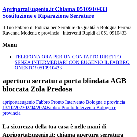
Vai
ApriportaEugenio.it Chiama 0510910433
al
Sostituzione e Riparazione Serrature
contenuto
il Tuo Fabbro di Fiducia per Serrature di Qualità a Bologna Ferrara
Ravenna Modena e provincia | Interventi Rapidi al 051 0910433
Menu
TELEFONA ORA PER UN CONTATTO DIRETTO
SENZA INTERMEDIARI CON EUGENIO IL FABBRO
ONESTO! 0510910433
apertura serratura porta blindata AGB
bloccata Zola Predosa
apriportaeugenio
Fabbro Pronto Intervento Bologna e provincia
13/10/2023
02/04/2024
Fabbro Pronto Intervento Bologna e
provincia
La sicurezza della tua casa è nelle mani di
ApriportaEugenio.it: chiama apertura serratura