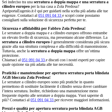
Sei indeciso tra una
serratura a doppia mappa e una serratura a
cilindro europeo
per la tua casa a Zola Predosa?
ApriportaEugenio.it è qui per guidarti nella scelta più adatta alle tue
esigenze. Contattaci al
051 091 04 33
e scopri come possiamo
consigliarti sulla soluzione di sicurezza perfetta per te.
Sicurezza e affidabilità per Fabbro Zola Predosa!
Le serrature a doppia mappa e a cilindro europeo offrono entrambe
un elevato livello di sicurezza, ma presentano alcune differenze. La
serratura a cilindro europeo
è generalmente considerata più sicura
grazie alla sua struttura complessa e alla difficoltà di manomissione.
Tuttavia, anche la
serratura a doppia mappa
offre un’ottima
protezione.
Chiamaci al
051 091 04 33
e discuti con i nostri esperti per capire
quale opzione sia più adatta alle tue necessità.
Praticità e manutenzione per apertura serratura porta blindata
AGB bloccata Zola Predosa!
Le serrature a cilindro europeo sono più pratiche in quanto
permettono di sostituire facilmente il cilindro senza dover cambiare
l’intera serratura. Inoltre, richiedono una manutenzione meno
frequente rispetto alle serrature a doppia mappa. Vuoi saperne di
più? Contattaci al
051 091 04 33
per ricevere maggiori informazioni.
Prezzi e qualità per apertura serratura porta blindata AGB