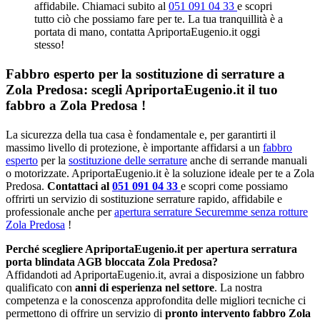
affidabile. Chiamaci subito al
051 091 04 33
e scopri
tutto ciò che possiamo fare per te. La tua tranquillità è a
portata di mano, contatta ApriportaEugenio.it oggi
stesso!
Fabbro esperto per la sostituzione di serrature a
Zola Predosa: scegli ApriportaEugenio.it il tuo
fabbro a Zola Predosa !
La sicurezza della tua casa è fondamentale e, per garantirti il
massimo livello di protezione, è importante affidarsi a un
fabbro
esperto
per la
sostituzione delle serrature
anche di serrande manuali
o motorizzate. ApriportaEugenio.it è la soluzione ideale per te a Zola
Predosa.
Contattaci al
051 091 04 33
e scopri come possiamo
offrirti un servizio di sostituzione serrature rapido, affidabile e
professionale anche per
apertura serrature Securemme senza rotture
Zola Predosa
!
Perché scegliere ApriportaEugenio.it per apertura serratura
porta blindata AGB bloccata Zola Predosa?
Affidandoti ad ApriportaEugenio.it, avrai a disposizione un fabbro
qualificato con
anni di esperienza nel settore
. La nostra
competenza e la conoscenza approfondita delle migliori tecniche ci
permettono di offrire un servizio di
pronto intervento fabbro Zola