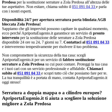
Predosa
per la sostituzione serrature a Zola Predosa all’altezza delle
tue aspettative. Non esitare, chiama subito il
051 091 04 33
e parla
con i nostri esperti.
Disponibilità 24/7 per apertura serratura porta blindata AGB
bloccata Zola Predosa!
Sappiamo che gli imprevisti possono capitare in qualsiasi momento,
ecco perché ApriportaEugenio.it garantisce un servizio di
pronto
intervento
per la sostituzione delle serrature a Zola Predosa
disponibile 24 ore su 24, 7 giorni su 7.
Contattaci al
051 091 04 33
e interverremo tempestivamente per risolvere il tuo problema.
Non compromettere la sicurezza della tua casa: scegli
ApriportaEugenio.it per un servizio di
fabbro sostituzione
serrature a Zola Predosa
su cui puoi contare. Proteggi la tua casa
e i tuoi cari con un servizio professionale e affidabile.
Chiamaci
subito al
051 091 04 33
e scopri tutto ciò che possiamo fare per te.
La tua tranquillità è a portata di mano, contatta ApriportaEugenio.it
oggi stesso!
Serratura a doppia mappa o a cilindro europeo?
ApriportaEugenio.it ti aiuta a scegliere la soluzione
migliore a Zola Predosa