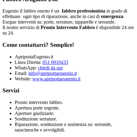
Eugenio il fabbro onesto è un
fabbro professionista
in grado di
effettuare ogni tipo di riparazione, anche in casi di
emergenza
.
Esegue interventi su: porte, serrature, tapparelle e serrande.
Il nostro servizio di
Pronto Intervento Fabbro
è disponibile 24 ore
su 24.
Come contattarci? Semplice!
ApriportaEugenio.it
Linea Diretta:
051 0910433
WhatsApp:
chiedi da qui
Email:
info@apriportaeugenio.it
Website:
www.apriportaeugenio.it
Servizi
Pronto intervento fabbro.
Apertura porte urgente.
Aperture giudiziarie.
Sostituzione serrature.
Riparazione, sostituzione e assistenza su: serrande,
saracinesche e avvolgibili.