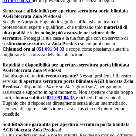
051 091 04 33
per un preventivo gratuito e senza impegno!
Sicurezza e affidabilità per apertura serratura porta blindata
AGB bloccata Zola Predosa!
Scegliere ApriportaEugenio.it significa affidarsi a un team di
professionisti esperti e qualificati, che utilizzano solo
materiali di
alta qualità
e le
tecnologie più avanzate nel settore delle
serrature
. Proteggi la tua casa e la tua famiglia con un servizio di
sostituzione serratura a Zola Predosa
su cui puoi contare.
Chiamaci ora al
051 091 04 33
e scopri come possiamo aiutarti a
migliorare la sicurezza della tua abitazione.
Rapidità e disponibilità per apertura serratura porta blindata
AGB bloccata Zola Predosa!
Hai bisogno di un
intervento urgente
? Nessun problema! Il nostro
servizio di
apertura serratura porta blindata AGB bloccata Zola
Predosa
è disponibile 24 ore su 24, 7 giorni su 7, per garantirti
assistenza e supporto in ogni momento. Non aspettare che sia troppo
tardi,
chiama subito il
051 091 04 33
e richiedi l’intervento di
Eugenio che ti risponderà direttamente senza alcun intermediario,
cercherà di capire la situazione e sarà a casa tua nel minor tempo
possibile!
Soddisfazione garantita per apertura serratura porta blindata
AGB bloccata Zola Predosa!
La tua soddisfazione è la nostra priorità. Per questo motivo, offriamo