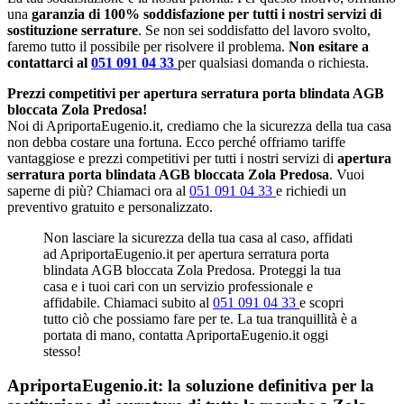
una
garanzia di 100% soddisfazione per tutti i nostri servizi di
sostituzione serrature
. Se non sei soddisfatto del lavoro svolto,
faremo tutto il possibile per risolvere il problema.
Non esitare a
contattarci al
051 091 04 33
per qualsiasi domanda o richiesta.
Prezzi competitivi per apertura serratura porta blindata AGB
bloccata Zola Predosa!
Noi di ApriportaEugenio.it, crediamo che la sicurezza della tua casa
non debba costare una fortuna. Ecco perché offriamo tariffe
vantaggiose e prezzi competitivi per tutti i nostri servizi di
apertura
serratura porta blindata AGB bloccata Zola Predosa
. Vuoi
saperne di più? Chiamaci ora al
051 091 04 33
e richiedi un
preventivo gratuito e personalizzato.
Non lasciare la sicurezza della tua casa al caso, affidati
ad ApriportaEugenio.it per apertura serratura porta
blindata AGB bloccata Zola Predosa. Proteggi la tua
casa e i tuoi cari con un servizio professionale e
affidabile. Chiamaci subito al
051 091 04 33
e scopri
tutto ciò che possiamo fare per te. La tua tranquillità è a
portata di mano, contatta ApriportaEugenio.it oggi
stesso!
ApriportaEugenio.it: la soluzione definitiva per la