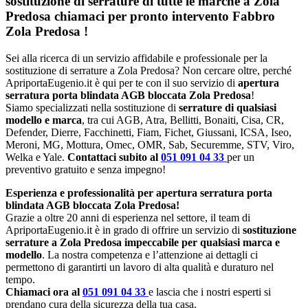
sostituzione di serrature di tutte le marche a Zola
Predosa chiamaci per pronto intervento
Fabbro
Zola Predosa
!
Sei alla ricerca di un servizio affidabile e professionale per la
sostituzione di serrature a Zola Predosa? Non cercare oltre, perché
ApriportaEugenio.it è qui per te con il suo servizio di
apertura
serratura porta blindata AGB bloccata Zola Predosa
!
Siamo specializzati nella sostituzione di
serrature di qualsiasi
modello e marca
, tra cui AGB, Atra, Bellitti, Bonaiti, Cisa, CR,
Defender, Dierre, Facchinetti, Fiam, Fichet, Giussani, ICSA, Iseo,
Meroni, MG, Mottura, Omec, OMR, Sab, Securemme, STV, Viro,
Welka e Yale.
Contattaci subito al
051 091 04 33
per un
preventivo gratuito e senza impegno!
Esperienza e professionalità per apertura serratura porta
blindata AGB bloccata Zola Predosa!
Grazie a oltre 20 anni di esperienza nel settore, il team di
ApriportaEugenio.it è in grado di offrire un servizio di
sostituzione
serrature a Zola Predosa impeccabile per qualsiasi marca e
modello
. La nostra competenza e l’attenzione ai dettagli ci
permettono di garantirti un lavoro di alta qualità e duraturo nel
tempo.
Chiamaci ora al
051 091 04 33
e lascia che i nostri esperti si
prendano cura della sicurezza della tua casa.