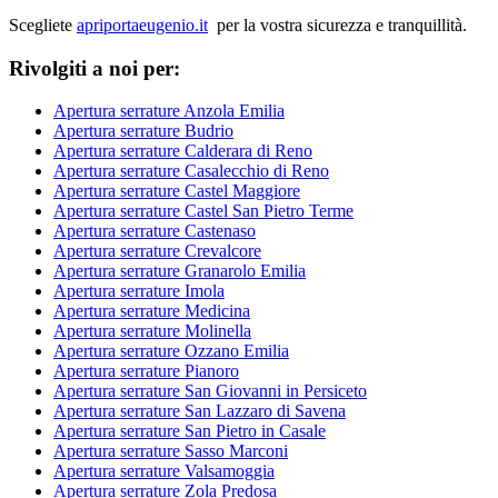
Scegliete
apriportaeugenio.it
per la vostra sicurezza e tranquillità.
Rivolgiti a noi per:
Apertura serrature Anzola Emilia
Apertura serrature Budrio
Apertura serrature Calderara di Reno
Apertura serrature Casalecchio di Reno
Apertura serrature Castel Maggiore
Apertura serrature Castel San Pietro Terme
Apertura serrature Castenaso
Apertura serrature Crevalcore
Apertura serrature Granarolo Emilia
Apertura serrature Imola
Apertura serrature Medicina
Apertura serrature Molinella
Apertura serrature Ozzano Emilia
Apertura serrature Pianoro
Apertura serrature San Giovanni in Persiceto
Apertura serrature San Lazzaro di Savena
Apertura serrature San Pietro in Casale
Apertura serrature Sasso Marconi
Apertura serrature Valsamoggia
Apertura serrature Zola Predosa