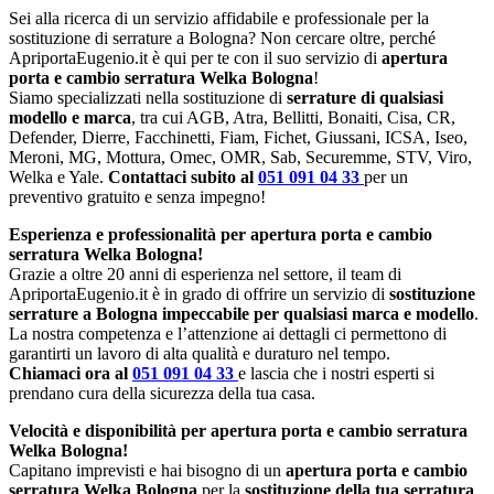
Sei alla ricerca di un servizio affidabile e professionale per la
sostituzione di serrature a Bologna? Non cercare oltre, perché
ApriportaEugenio.it è qui per te con il suo servizio di
apertura
porta e cambio serratura Welka Bologna
!
Siamo specializzati nella sostituzione di
serrature di qualsiasi
modello e marca
, tra cui AGB, Atra, Bellitti, Bonaiti, Cisa, CR,
Defender, Dierre, Facchinetti, Fiam, Fichet, Giussani, ICSA, Iseo,
Meroni, MG, Mottura, Omec, OMR, Sab, Securemme, STV, Viro,
Welka e Yale.
Contattaci subito al
051 091 04 33
per un
preventivo gratuito e senza impegno!
Esperienza e professionalità per apertura porta e cambio
serratura Welka Bologna!
Grazie a oltre 20 anni di esperienza nel settore, il team di
ApriportaEugenio.it è in grado di offrire un servizio di
sostituzione
serrature a Bologna impeccabile per qualsiasi marca e modello
.
La nostra competenza e l’attenzione ai dettagli ci permettono di
garantirti un lavoro di alta qualità e duraturo nel tempo.
Chiamaci ora al
051 091 04 33
e lascia che i nostri esperti si
prendano cura della sicurezza della tua casa.
Velocità e disponibilità per apertura porta e cambio serratura
Welka Bologna!
Capitano imprevisti e hai bisogno di un
apertura porta e cambio
serratura Welka Bologna
per la
sostituzione della tua serratura