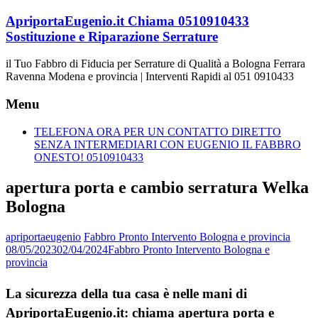
Vai
ApriportaEugenio.it Chiama 0510910433
al
Sostituzione e Riparazione Serrature
contenuto
il Tuo Fabbro di Fiducia per Serrature di Qualità a Bologna Ferrara
Ravenna Modena e provincia | Interventi Rapidi al 051 0910433
Menu
TELEFONA ORA PER UN CONTATTO DIRETTO
SENZA INTERMEDIARI CON EUGENIO IL FABBRO
ONESTO! 0510910433
apertura porta e cambio serratura Welka
Bologna
apriportaeugenio
Fabbro Pronto Intervento Bologna e provincia
08/05/2023
02/04/2024
Fabbro Pronto Intervento Bologna e
provincia
La sicurezza della tua casa è nelle mani di
ApriportaEugenio.it: chiama apertura porta e