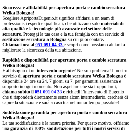
Sicurezza e affidabilità per apertura porta e cambio serratura
Welka Bologna!
Scegliere ApriportaEugenio.it significa affidarsi a un team di
professionisti esperti e qualificati, che utilizzano solo
materiali di
alta qualità
e le
tecnologie più avanzate nel settore delle
serrature
. Proteggi la tua casa e la tua famiglia con un servizio di
sostituzione serratura a Bologna
su cui puoi contare.
Chiamaci ora al
051 091 04 33
e scopri come possiamo aiutarti a
migliorare la sicurezza della tua abitazione.
Rapidità e disponibilità per apertura porta e cambio serratura
Welka Bologna!
Hai bisogno di un
intervento urgente
? Nessun problema! Il nostro
servizio di
apertura porta e cambio serratura Welka Bologna
è
disponibile 24 ore su 24, 7 giorni su 7, per garantirti assistenza e
supporto in ogni momento. Non aspettare che sia troppo tardi,
chiama subito il
051 091 04 33
e richiedi l’intervento di Eugenio
che ti risponderà direttamente senza alcun intermediario, cercherà di
capire la situazione e sarà a casa tua nel minor tempo possibile!
Soddisfazione garantita per apertura porta e cambio serratura
Welka Bologna!
La tua soddisfazione è la nostra priorità. Per questo motivo, offriamo
una
garanzia di 100% soddisfazione per tutti i nostri servizi di