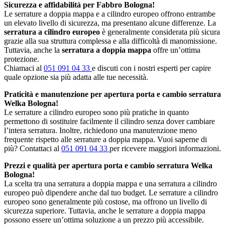
Sicurezza e affidabilità per Fabbro Bologna!
Le serrature a doppia mappa e a cilindro europeo offrono entrambe
un elevato livello di sicurezza, ma presentano alcune differenze. La
serratura a cilindro europeo
è generalmente considerata più sicura
grazie alla sua struttura complessa e alla difficoltà di manomissione.
Tuttavia, anche la
serratura a doppia mappa
offre un’ottima
protezione.
Chiamaci al
051 091 04 33
e discuti con i nostri esperti per capire
quale opzione sia più adatta alle tue necessità.
Praticità e manutenzione per apertura porta e cambio serratura
Welka Bologna!
Le serrature a cilindro europeo sono più pratiche in quanto
permettono di sostituire facilmente il cilindro senza dover cambiare
l’intera serratura. Inoltre, richiedono una manutenzione meno
frequente rispetto alle serrature a doppia mappa. Vuoi saperne di
più? Contattaci al
051 091 04 33
per ricevere maggiori informazioni.
Prezzi e qualità per apertura porta e cambio serratura Welka
Bologna!
La scelta tra una serratura a doppia mappa e una serratura a cilindro
europeo può dipendere anche dal tuo budget. Le serrature a cilindro
europeo sono generalmente più costose, ma offrono un livello di
sicurezza superiore. Tuttavia, anche le serrature a doppia mappa
possono essere un’ottima soluzione a un prezzo più accessibile.