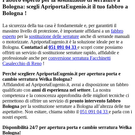
Bologna: scegli ApriportaEugenio.it il tuo fabbro a
Bologna !
La sicurezza della tua casa è fondamentale e, per garantirti il
massimo livello di protezione, è importante affidarsi a un
fabbro
esperto
per la
sostituzione delle serrature
anche di serrande manuali
o motorizzate. ApriportaEugenio.it è la soluzione ideale per te a
Bologna.
Contattaci al
051 091 04 33
e scopri come possiamo
offrirti un servizio di sostituzione serrature rapido, affidabile e
professionale anche per
conversione serratura Facchinetti
Casalecchio di Reno
!
Perché scegliere ApriportaEugenio.it per apertura porta e
cambio serratura Welka Bologna?
Affidandoti ad ApriportaEugenio.it, avrai a disposizione un fabbro
qualificato con
anni di esperienza nel settore
. La nostra
competenza e la conoscenza approfondita delle migliori tecniche ci
permettono di offrire un servizio di
pronto intervento fabbro
Bologna
per la sostituzione serrature a Bologna all’altezza delle tue
aspettative. Non esitare, chiama subito il
051 091 04 33
e parla con i
nostri esperti.
Disponibilità 24/7 per apertura porta e cambio serratura Welka
Bologna!