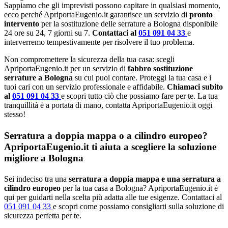
Sappiamo che gli imprevisti possono capitare in qualsiasi momento,
ecco perché ApriportaEugenio.it garantisce un servizio di
pronto
intervento
per la sostituzione delle serrature a Bologna disponibile
24 ore su 24, 7 giorni su 7.
Contattaci al
051 091 04 33
e
interverremo tempestivamente per risolvere il tuo problema.
Non compromettere la sicurezza della tua casa: scegli
ApriportaEugenio.it per un servizio di
fabbro sostituzione
serrature a Bologna
su cui puoi contare. Proteggi la tua casa e i
tuoi cari con un servizio professionale e affidabile.
Chiamaci subito
al
051 091 04 33
e scopri tutto ciò che possiamo fare per te. La tua
tranquillità è a portata di mano, contatta ApriportaEugenio.it oggi
stesso!
Serratura a doppia mappa o a cilindro europeo?
ApriportaEugenio.it ti aiuta a scegliere la soluzione
migliore a Bologna
Sei indeciso tra una
serratura a doppia mappa e una serratura a
cilindro europeo
per la tua casa a Bologna? ApriportaEugenio.it è
qui per guidarti nella scelta più adatta alle tue esigenze. Contattaci al
051 091 04 33
e scopri come possiamo consigliarti sulla soluzione di
sicurezza perfetta per te.