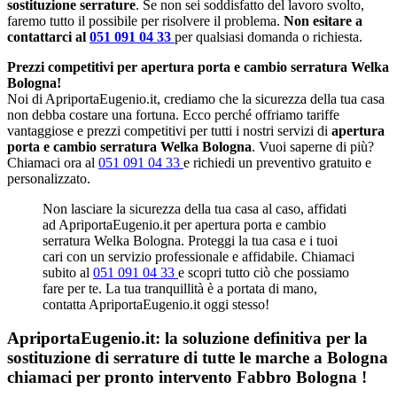
sostituzione serrature
. Se non sei soddisfatto del lavoro svolto,
faremo tutto il possibile per risolvere il problema.
Non esitare a
contattarci al
051 091 04 33
per qualsiasi domanda o richiesta.
Prezzi competitivi per apertura porta e cambio serratura Welka
Bologna!
Noi di ApriportaEugenio.it, crediamo che la sicurezza della tua casa
non debba costare una fortuna. Ecco perché offriamo tariffe
vantaggiose e prezzi competitivi per tutti i nostri servizi di
apertura
porta e cambio serratura Welka Bologna
. Vuoi saperne di più?
Chiamaci ora al
051 091 04 33
e richiedi un preventivo gratuito e
personalizzato.
Non lasciare la sicurezza della tua casa al caso, affidati
ad ApriportaEugenio.it per apertura porta e cambio
serratura Welka Bologna. Proteggi la tua casa e i tuoi
cari con un servizio professionale e affidabile. Chiamaci
subito al
051 091 04 33
e scopri tutto ciò che possiamo
fare per te. La tua tranquillità è a portata di mano,
contatta ApriportaEugenio.it oggi stesso!
ApriportaEugenio.it: la soluzione definitiva per la
sostituzione di serrature di tutte le marche a Bologna
chiamaci per pronto intervento
Fabbro Bologna
!