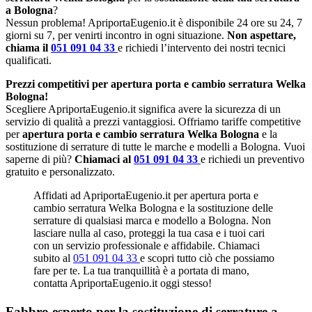
a Bologna
?
Nessun problema! ApriportaEugenio.it è disponibile 24 ore su 24, 7
giorni su 7, per venirti incontro in ogni situazione.
Non aspettare,
chiama il
051 091 04 33
e richiedi l’intervento dei nostri tecnici
qualificati.
Prezzi competitivi per apertura porta e cambio serratura Welka
Bologna!
Scegliere ApriportaEugenio.it significa avere la sicurezza di un
servizio di qualità a prezzi vantaggiosi. Offriamo tariffe competitive
per
apertura porta e cambio serratura Welka Bologna
e la
sostituzione di serrature di tutte le marche e modelli a Bologna. Vuoi
saperne di più?
Chiamaci al
051 091 04 33
e richiedi un preventivo
gratuito e personalizzato.
Affidati ad ApriportaEugenio.it per apertura porta e
cambio serratura Welka Bologna e la sostituzione delle
serrature di qualsiasi marca e modello a Bologna. Non
lasciare nulla al caso, proteggi la tua casa e i tuoi cari
con un servizio professionale e affidabile. Chiamaci
subito al
051 091 04 33
e scopri tutto ciò che possiamo
fare per te. La tua tranquillità è a portata di mano,
contatta ApriportaEugenio.it oggi stesso!
Fabbro esperto per la sostituzione di serrature a