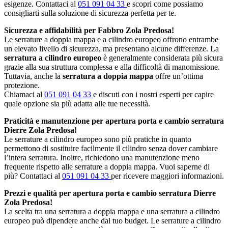
esigenze. Contattaci al
051 091 04 33
e scopri come possiamo
consigliarti sulla soluzione di sicurezza perfetta per te.
Sicurezza e affidabilità per Fabbro Zola Predosa!
Le serrature a doppia mappa e a cilindro europeo offrono entrambe
un elevato livello di sicurezza, ma presentano alcune differenze. La
serratura a cilindro europeo
è generalmente considerata più sicura
grazie alla sua struttura complessa e alla difficoltà di manomissione.
Tuttavia, anche la
serratura a doppia mappa
offre un’ottima
protezione.
Chiamaci al
051 091 04 33
e discuti con i nostri esperti per capire
quale opzione sia più adatta alle tue necessità.
Praticità e manutenzione per apertura porta e cambio serratura
Dierre Zola Predosa!
Le serrature a cilindro europeo sono più pratiche in quanto
permettono di sostituire facilmente il cilindro senza dover cambiare
l’intera serratura. Inoltre, richiedono una manutenzione meno
frequente rispetto alle serrature a doppia mappa. Vuoi saperne di
più? Contattaci al
051 091 04 33
per ricevere maggiori informazioni.
Prezzi e qualità per apertura porta e cambio serratura Dierre
Zola Predosa!
La scelta tra una serratura a doppia mappa e una serratura a cilindro
europeo può dipendere anche dal tuo budget. Le serrature a cilindro