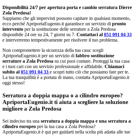
Disponibilità 24/7 per apertura porta e cambio serratura Dierre
Zola Predosa!
Sappiamo che gli imprevisti possono capitare in qualsiasi momento,
ecco perché ApriportaEugenio.it garantisce un servizio di
pronto
intervento
per la sostituzione delle serrature a Zola Predosa
disponibile 24 ore su 24, 7 giorni su 7.
Contattaci al
051 091 04 33
e interverremo tempestivamente per risolvere il tuo problema.
Non compromettere la sicurezza della tua casa: scegli
ApriportaEugenio.it per un servizio di
fabbro sostituzione
serrature a Zola Predosa
su cui puoi contare. Proteggi la tua casa
e i tuoi cari con un servizio professionale e affidabile.
Chiamaci
subito al
051 091 04 33
e scopri tutto ciò che possiamo fare per te.
La tua tranquillità è a portata di mano, contatta ApriportaEugenio.it
oggi stesso!
Serratura a doppia mappa o a cilindro europeo?
ApriportaEugenio.it ti aiuta a scegliere la soluzione
migliore a Zola Predosa
Sei indeciso tra una
serratura a doppia mappa e una serratura a
cilindro europeo
per la tua casa a Zola Predosa?
ApriportaEugenio.it è qui per guidarti nella scelta più adatta alle tue