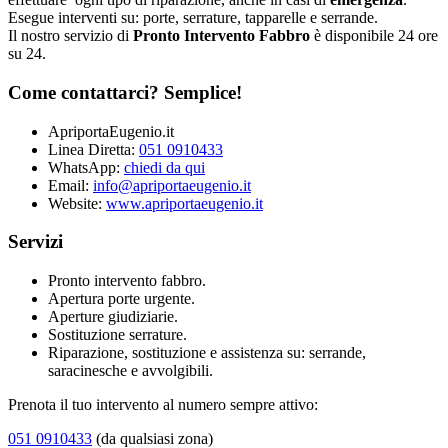
Esegue interventi su: porte, serrature, tapparelle e serrande.
Il nostro servizio di
Pronto Intervento Fabbro
è disponibile 24 ore
su 24.
Come contattarci? Semplice!
ApriportaEugenio.it
Linea Diretta:
051 0910433
WhatsApp:
chiedi da qui
Email:
info@apriportaeugenio.it
Website:
www.apriportaeugenio.it
Servizi
Pronto intervento fabbro.
Apertura porte urgente.
Aperture giudiziarie.
Sostituzione serrature.
Riparazione, sostituzione e assistenza su: serrande,
saracinesche e avvolgibili.
Prenota il tuo intervento al numero sempre attivo:
051 0910433
(da qualsiasi zona)