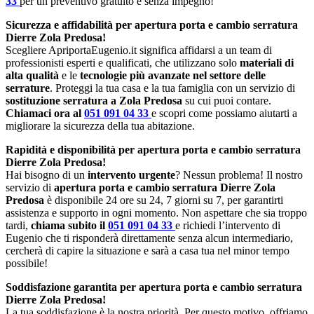
33
per un preventivo gratuito e senza impegno!
Sicurezza e affidabilità per apertura porta e cambio serratura
Dierre Zola Predosa!
Scegliere ApriportaEugenio.it significa affidarsi a un team di
professionisti esperti e qualificati, che utilizzano solo
materiali di
alta qualità
e le
tecnologie più avanzate nel settore delle
serrature
. Proteggi la tua casa e la tua famiglia con un servizio di
sostituzione serratura a Zola Predosa
su cui puoi contare.
Chiamaci ora al
051 091 04 33
e scopri come possiamo aiutarti a
migliorare la sicurezza della tua abitazione.
Rapidità e disponibilità per apertura porta e cambio serratura
Dierre Zola Predosa!
Hai bisogno di un
intervento urgente
? Nessun problema! Il nostro
servizio di
apertura porta e cambio serratura Dierre Zola
Predosa
è disponibile 24 ore su 24, 7 giorni su 7, per garantirti
assistenza e supporto in ogni momento. Non aspettare che sia troppo
tardi,
chiama subito il
051 091 04 33
e richiedi l’intervento di
Eugenio che ti risponderà direttamente senza alcun intermediario,
cercherà di capire la situazione e sarà a casa tua nel minor tempo
possibile!
Soddisfazione garantita per apertura porta e cambio serratura
Dierre Zola Predosa!
La tua soddisfazione è la nostra priorità. Per questo motivo, offriamo