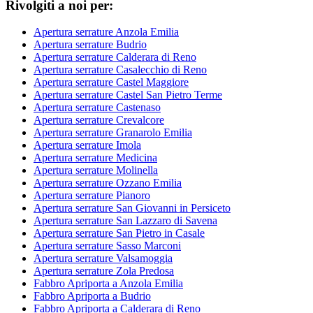
Rivolgiti a noi per:
Apertura serrature Anzola Emilia
Apertura serrature Budrio
Apertura serrature Calderara di Reno
Apertura serrature Casalecchio di Reno
Apertura serrature Castel Maggiore
Apertura serrature Castel San Pietro Terme
Apertura serrature Castenaso
Apertura serrature Crevalcore
Apertura serrature Granarolo Emilia
Apertura serrature Imola
Apertura serrature Medicina
Apertura serrature Molinella
Apertura serrature Ozzano Emilia
Apertura serrature Pianoro
Apertura serrature San Giovanni in Persiceto
Apertura serrature San Lazzaro di Savena
Apertura serrature San Pietro in Casale
Apertura serrature Sasso Marconi
Apertura serrature Valsamoggia
Apertura serrature Zola Predosa
Fabbro Apriporta a Anzola Emilia
Fabbro Apriporta a Budrio
Fabbro Apriporta a Calderara di Reno