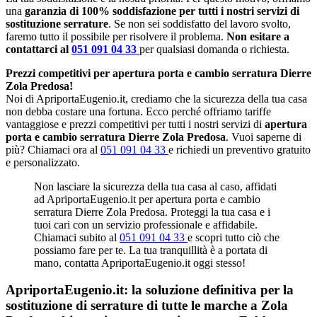
una
garanzia di 100% soddisfazione per tutti i nostri servizi di
sostituzione serrature
. Se non sei soddisfatto del lavoro svolto,
faremo tutto il possibile per risolvere il problema.
Non esitare a
contattarci al
051 091 04 33
per qualsiasi domanda o richiesta.
Prezzi competitivi per apertura porta e cambio serratura Dierre
Zola Predosa!
Noi di ApriportaEugenio.it, crediamo che la sicurezza della tua casa
non debba costare una fortuna. Ecco perché offriamo tariffe
vantaggiose e prezzi competitivi per tutti i nostri servizi di
apertura
porta e cambio serratura Dierre Zola Predosa
. Vuoi saperne di
più? Chiamaci ora al
051 091 04 33
e richiedi un preventivo gratuito
e personalizzato.
Non lasciare la sicurezza della tua casa al caso, affidati
ad ApriportaEugenio.it per apertura porta e cambio
serratura Dierre Zola Predosa. Proteggi la tua casa e i
tuoi cari con un servizio professionale e affidabile.
Chiamaci subito al
051 091 04 33
e scopri tutto ciò che
possiamo fare per te. La tua tranquillità è a portata di
mano, contatta ApriportaEugenio.it oggi stesso!
ApriportaEugenio.it: la soluzione definitiva per la
sostituzione di serrature di tutte le marche a Zola