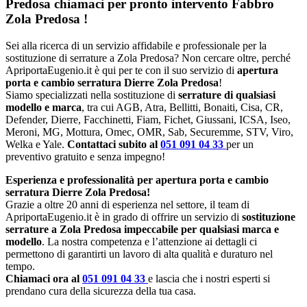
Predosa chiamaci per pronto intervento
Fabbro
Zola Predosa
!
Sei alla ricerca di un servizio affidabile e professionale per la
sostituzione di serrature a Zola Predosa? Non cercare oltre, perché
ApriportaEugenio.it è qui per te con il suo servizio di
apertura
porta e cambio serratura Dierre Zola Predosa
!
Siamo specializzati nella sostituzione di
serrature di qualsiasi
modello e marca
, tra cui AGB, Atra, Bellitti, Bonaiti, Cisa, CR,
Defender, Dierre, Facchinetti, Fiam, Fichet, Giussani, ICSA, Iseo,
Meroni, MG, Mottura, Omec, OMR, Sab, Securemme, STV, Viro,
Welka e Yale.
Contattaci subito al
051 091 04 33
per un
preventivo gratuito e senza impegno!
Esperienza e professionalità per apertura porta e cambio
serratura Dierre Zola Predosa!
Grazie a oltre 20 anni di esperienza nel settore, il team di
ApriportaEugenio.it è in grado di offrire un servizio di
sostituzione
serrature a Zola Predosa impeccabile per qualsiasi marca e
modello
. La nostra competenza e l’attenzione ai dettagli ci
permettono di garantirti un lavoro di alta qualità e duraturo nel
tempo.
Chiamaci ora al
051 091 04 33
e lascia che i nostri esperti si
prendano cura della sicurezza della tua casa.