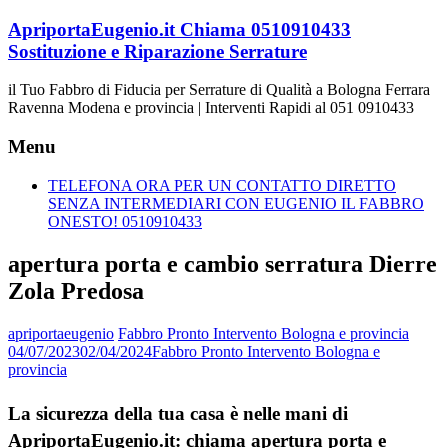
Vai
ApriportaEugenio.it Chiama 0510910433
al
Sostituzione e Riparazione Serrature
contenuto
il Tuo Fabbro di Fiducia per Serrature di Qualità a Bologna Ferrara
Ravenna Modena e provincia | Interventi Rapidi al 051 0910433
Menu
TELEFONA ORA PER UN CONTATTO DIRETTO
SENZA INTERMEDIARI CON EUGENIO IL FABBRO
ONESTO! 0510910433
apertura porta e cambio serratura Dierre
Zola Predosa
apriportaeugenio
Fabbro Pronto Intervento Bologna e provincia
04/07/2023
02/04/2024
Fabbro Pronto Intervento Bologna e
provincia
La sicurezza della tua casa è nelle mani di
ApriportaEugenio.it: chiama apertura porta e