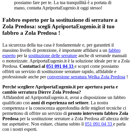
possiamo fare per te. La tua tranquillità è a portata di
mano, contatta ApriportaEugenio.it oggi stesso!
Fabbro esperto per la sostituzione di serrature a
Zola Predosa: scegli ApriportaEugenio.it il tuo
fabbro a Zola Predosa !
La sicurezza della tua casa è fondamentale e, per garantirti il
massimo livello di protezione, è importante affidarsi a un
fabbro
esperto
per la
sostituzione delle serrature
anche di serrande manuali
o motorizzate. ApriportaEugenio.it è la soluzione ideale per te a Zola
Predosa.
Contattaci al
051 091 04 33
e scopri come possiamo
offrirti un servizio di sostituzione serrature rapido, affidabile e
professionale anche per
conversione serratura Welka Zola Predosa
!
Perché scegliere ApriportaEugenio.it per apertura porta e
cambio serratura Dierre Zola Predosa?
Affidandoti ad ApriportaEugenio.it, avrai a disposizione un fabbro
qualificato con
anni di esperienza nel settore
. La nostra
competenza e la conoscenza approfondita delle migliori tecniche ci
permettono di offrire un servizio di
pronto intervento fabbro Zola
Predosa
per la sostituzione serrature a Zola Predosa all’altezza delle
tue aspettative. Non esitare, chiama subito il
051 091 04 33
e parla
con i nostri esperti.