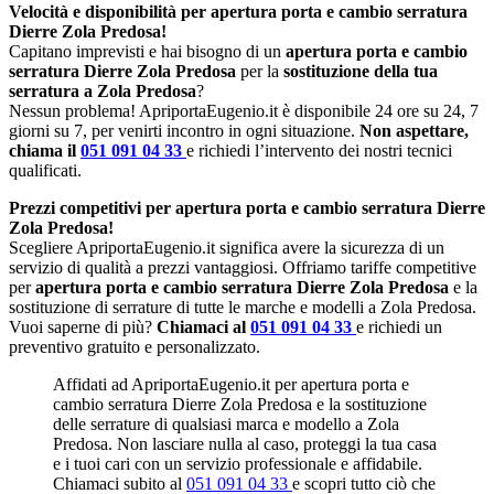
Velocità e disponibilità per apertura porta e cambio serratura
Dierre Zola Predosa!
Capitano imprevisti e hai bisogno di un
apertura porta e cambio
serratura Dierre Zola Predosa
per la
sostituzione della tua
serratura a Zola Predosa
?
Nessun problema! ApriportaEugenio.it è disponibile 24 ore su 24, 7
giorni su 7, per venirti incontro in ogni situazione.
Non aspettare,
chiama il
051 091 04 33
e richiedi l’intervento dei nostri tecnici
qualificati.
Prezzi competitivi per apertura porta e cambio serratura Dierre
Zola Predosa!
Scegliere ApriportaEugenio.it significa avere la sicurezza di un
servizio di qualità a prezzi vantaggiosi. Offriamo tariffe competitive
per
apertura porta e cambio serratura Dierre Zola Predosa
e la
sostituzione di serrature di tutte le marche e modelli a Zola Predosa.
Vuoi saperne di più?
Chiamaci al
051 091 04 33
e richiedi un
preventivo gratuito e personalizzato.
Affidati ad ApriportaEugenio.it per apertura porta e
cambio serratura Dierre Zola Predosa e la sostituzione
delle serrature di qualsiasi marca e modello a Zola
Predosa. Non lasciare nulla al caso, proteggi la tua casa
e i tuoi cari con un servizio professionale e affidabile.
Chiamaci subito al
051 091 04 33
e scopri tutto ciò che