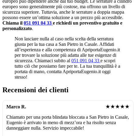
europeo può dipendere anche dal tuo budget. Le serrature a cilindro
europeo sono generalmente più costose, ma offrono un livello di
sicurezza superiore. Tuttavia, anche le serrature a doppia mappa
possono essere un’ottima soluzione a un prezzo più accessibile.
Chiama il
051 091 04 33
e richiedi un preventivo gratuito e
personalizzato
.
Non lasciare nulla al caso nella scelta della serratura
giusta per la tua casa a San Pietro in Casale. Affidati
all’esperienza e alla competenza di ApriportaEugenio.it
per trovare la soluzione più adatta alle tue esigenze di
sicurezza. Chiamaci subito al
051 091 04 33
e scopri
tutto ciò che possiamo fare per te. La tua tranquillità è a
portata di mano, contatta ApriportaEugenio.it oggi
stesso!
Recensioni dei clienti
★★★★★
Marco R.
Chiamato per una porta blindata bloccata a San Pietro in Casale,
Eugenio è arrivato in meno di mezz’ora e ha risolto senza
danneggiare nulla. Servizio impeccabile!