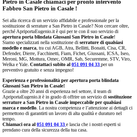
Pietro in Casale chiamaci per pronto intervento
Fabbro San Pietro in Casale
!
Sei alla ricerca di un servizio affidabile e professionale per la
sostituzione di serrature a San Pietro in Casale? Non cercare oltre,
perché ApriportaEugenio.it è qui per te con il suo servizio di
apertura porta blindata Giussani San Pietro in Casale
!
Siamo specializzati nella sostituzione di
serrature di qualsiasi
modello e marca
, tra cui AGB, Atra, Bellitti, Bonaiti, Cisa, CR,
Defender, Dierre, Facchinetti, Fiam, Fichet, Giussani, ICSA, Iseo,
Meroni, MG, Mottura, Omec, OMR, Sab, Securemme, STV, Viro,
Welka e Yale.
Contattaci subito al
051 091 04 33
per un
preventivo gratuito e senza impegno!
Esperienza e professionalità per apertura porta blindata
Giussani San Pietro in Casale!
Grazie a oltre 20 anni di esperienza nel settore, il team di
ApriportaEugenio.it è in grado di offrire un servizio di
sostituzione
serrature a San Pietro in Casale impeccabile per qualsiasi
marca e modello
. La nostra competenza e l’attenzione ai dettagli ci
permettono di garantirti un lavoro di alta qualità e duraturo nel
tempo.
Chiamaci ora al
051 091 04 33
e lascia che i nostri esperti si
prendano cura della sicurezza della tua casa.