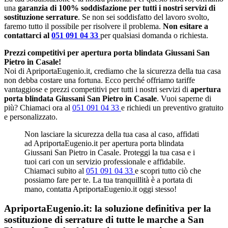
una
garanzia di 100% soddisfazione per tutti i nostri servizi di
sostituzione serrature
. Se non sei soddisfatto del lavoro svolto,
faremo tutto il possibile per risolvere il problema.
Non esitare a
contattarci al
051 091 04 33
per qualsiasi domanda o richiesta.
Prezzi competitivi per apertura porta blindata Giussani San
Pietro in Casale!
Noi di ApriportaEugenio.it, crediamo che la sicurezza della tua casa
non debba costare una fortuna. Ecco perché offriamo tariffe
vantaggiose e prezzi competitivi per tutti i nostri servizi di
apertura
porta blindata Giussani San Pietro in Casale
. Vuoi saperne di
più? Chiamaci ora al
051 091 04 33
e richiedi un preventivo gratuito
e personalizzato.
Non lasciare la sicurezza della tua casa al caso, affidati
ad ApriportaEugenio.it per apertura porta blindata
Giussani San Pietro in Casale. Proteggi la tua casa e i
tuoi cari con un servizio professionale e affidabile.
Chiamaci subito al
051 091 04 33
e scopri tutto ciò che
possiamo fare per te. La tua tranquillità è a portata di
mano, contatta ApriportaEugenio.it oggi stesso!
ApriportaEugenio.it: la soluzione definitiva per la
sostituzione di serrature di tutte le marche a San