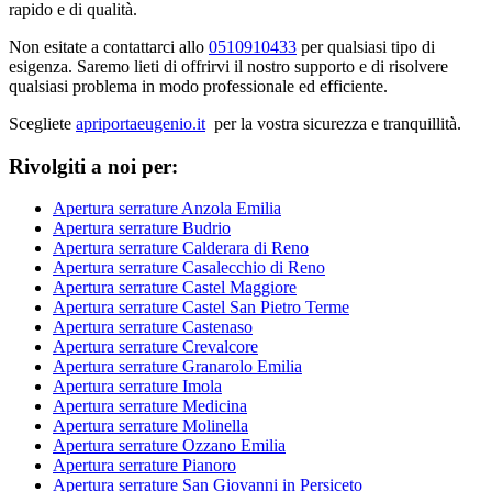
rapido e di qualità.
Non esitate a contattarci allo
0510910433
per qualsiasi tipo di
esigenza. Saremo lieti di offrirvi il nostro supporto e di risolvere
qualsiasi problema in modo professionale ed efficiente.
Scegliete
apriportaeugenio.it
per la vostra sicurezza e tranquillità.
Rivolgiti a noi per:
Apertura serrature Anzola Emilia
Apertura serrature Budrio
Apertura serrature Calderara di Reno
Apertura serrature Casalecchio di Reno
Apertura serrature Castel Maggiore
Apertura serrature Castel San Pietro Terme
Apertura serrature Castenaso
Apertura serrature Crevalcore
Apertura serrature Granarolo Emilia
Apertura serrature Imola
Apertura serrature Medicina
Apertura serrature Molinella
Apertura serrature Ozzano Emilia
Apertura serrature Pianoro
Apertura serrature San Giovanni in Persiceto