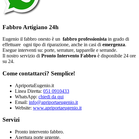
Fabbro Artigiano 24h
Eugenio il fabbro onesto è un
fabbro professionista
in grado di
effettuare ogni tipo di riparazione, anche in casi di
emergenza
.
Esegue interventi su: porte, serrature, tapparelle e serrande.
Il nostro servizio di
Pronto Intervento Fabbro
è disponibile 24 ore
su 24.
Come contattarci? Semplice!
ApriportaEugenio.it
Linea Diretta:
051 0910433
WhatsApp:
chiedi da qui
Email:
info@apriportaeugenio.it
Website:
www.apriportaeugenio.it
Servizi
Pronto intervento fabbro.
Apertura porte urgente.