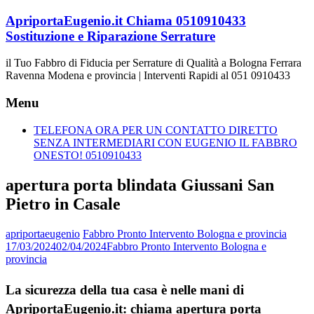
Vai
ApriportaEugenio.it Chiama 0510910433
al
Sostituzione e Riparazione Serrature
contenuto
il Tuo Fabbro di Fiducia per Serrature di Qualità a Bologna Ferrara
Ravenna Modena e provincia | Interventi Rapidi al 051 0910433
Menu
TELEFONA ORA PER UN CONTATTO DIRETTO
SENZA INTERMEDIARI CON EUGENIO IL FABBRO
ONESTO! 0510910433
apertura porta blindata Giussani San
Pietro in Casale
apriportaeugenio
Fabbro Pronto Intervento Bologna e provincia
17/03/2024
02/04/2024
Fabbro Pronto Intervento Bologna e
provincia
La sicurezza della tua casa è nelle mani di
ApriportaEugenio.it: chiama apertura porta