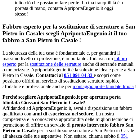
tutto ciò che possiamo fare per te. La tua tranquillità è a
portata di mano, contatta ApriportaEugenio.it oggi
stesso!
Fabbro esperto per la sostituzione di serrature a San
Pietro in Casale: scegli ApriportaEugenio.it il tuo
fabbro a San Pietro in Casale !
La sicurezza della tua casa è fondamentale e, per garantirti il
massimo livello di protezione, è importante affidarsi a un
fabbro
esperto
per la
sostituzione delle serrature
anche di serrande manuali
o motorizzate. ApriportaEugenio.it è la soluzione ideale per te a San
Pietro in Casale.
Contattaci al
051 091 04 33
e scopri come
possiamo offrirti un servizio di sostituzione serrature rapido,
affidabile e professionale anche per
montaggio porte blindate Imola
!
Perché scegliere ApriportaEugenio.it per apertura porta
blindata Giussani San Pietro in Casale?
Affidandoti ad ApriportaEugenio.it, avrai a disposizione un fabbro
qualificato con
anni di esperienza nel settore
. La nostra
competenza e la conoscenza approfondita delle migliori tecniche ci
permettono di offrire un servizio di
pronto intervento fabbro San
Pietro in Casale
per la sostituzione serrature a San Pietro in Casale
all’altezza delle tue aspettative. Non esitare, chiama subito il
051