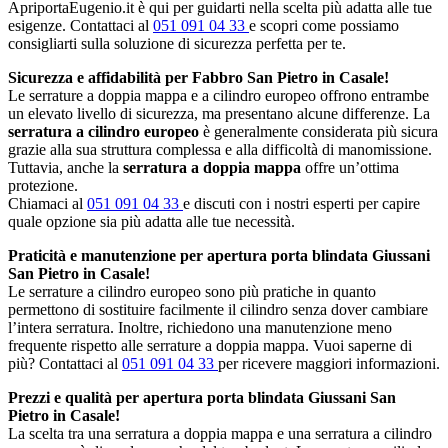
ApriportaEugenio.it è qui per guidarti nella scelta più adatta alle tue
esigenze. Contattaci al
051 091 04 33
e scopri come possiamo
consigliarti sulla soluzione di sicurezza perfetta per te.
Sicurezza e affidabilità per Fabbro San Pietro in Casale!
Le serrature a doppia mappa e a cilindro europeo offrono entrambe
un elevato livello di sicurezza, ma presentano alcune differenze. La
serratura a cilindro europeo
è generalmente considerata più sicura
grazie alla sua struttura complessa e alla difficoltà di manomissione.
Tuttavia, anche la
serratura a doppia mappa
offre un’ottima
protezione.
Chiamaci al
051 091 04 33
e discuti con i nostri esperti per capire
quale opzione sia più adatta alle tue necessità.
Praticità e manutenzione per apertura porta blindata Giussani
San Pietro in Casale!
Le serrature a cilindro europeo sono più pratiche in quanto
permettono di sostituire facilmente il cilindro senza dover cambiare
l’intera serratura. Inoltre, richiedono una manutenzione meno
frequente rispetto alle serrature a doppia mappa. Vuoi saperne di
più? Contattaci al
051 091 04 33
per ricevere maggiori informazioni.
Prezzi e qualità per apertura porta blindata Giussani San
Pietro in Casale!
La scelta tra una serratura a doppia mappa e una serratura a cilindro