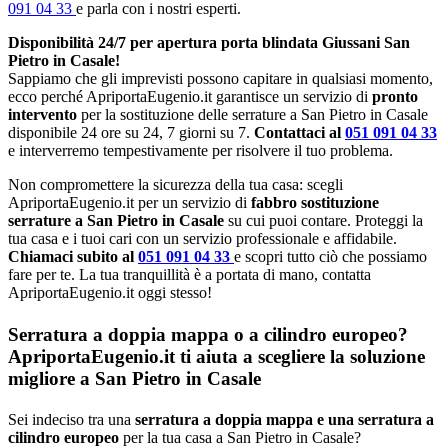
091 04 33
e parla con i nostri esperti.
Disponibilità 24/7 per apertura porta blindata Giussani San
Pietro in Casale!
Sappiamo che gli imprevisti possono capitare in qualsiasi momento,
ecco perché ApriportaEugenio.it garantisce un servizio di
pronto
intervento
per la sostituzione delle serrature a San Pietro in Casale
disponibile 24 ore su 24, 7 giorni su 7.
Contattaci al
051 091 04 33
e interverremo tempestivamente per risolvere il tuo problema.
Non compromettere la sicurezza della tua casa: scegli
ApriportaEugenio.it per un servizio di
fabbro sostituzione
serrature a San Pietro in Casale
su cui puoi contare. Proteggi la
tua casa e i tuoi cari con un servizio professionale e affidabile.
Chiamaci subito al
051 091 04 33
e scopri tutto ciò che possiamo
fare per te. La tua tranquillità è a portata di mano, contatta
ApriportaEugenio.it oggi stesso!
Serratura a doppia mappa o a cilindro europeo?
ApriportaEugenio.it ti aiuta a scegliere la soluzione
migliore a San Pietro in Casale
Sei indeciso tra una
serratura a doppia mappa e una serratura a
cilindro europeo
per la tua casa a San Pietro in Casale?