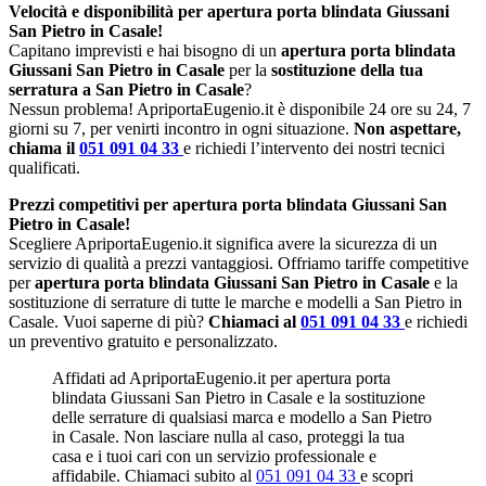
Velocità e disponibilità per apertura porta blindata Giussani
San Pietro in Casale!
Capitano imprevisti e hai bisogno di un
apertura porta blindata
Giussani San Pietro in Casale
per la
sostituzione della tua
serratura a San Pietro in Casale
?
Nessun problema! ApriportaEugenio.it è disponibile 24 ore su 24, 7
giorni su 7, per venirti incontro in ogni situazione.
Non aspettare,
chiama il
051 091 04 33
e richiedi l’intervento dei nostri tecnici
qualificati.
Prezzi competitivi per apertura porta blindata Giussani San
Pietro in Casale!
Scegliere ApriportaEugenio.it significa avere la sicurezza di un
servizio di qualità a prezzi vantaggiosi. Offriamo tariffe competitive
per
apertura porta blindata Giussani San Pietro in Casale
e la
sostituzione di serrature di tutte le marche e modelli a San Pietro in
Casale. Vuoi saperne di più?
Chiamaci al
051 091 04 33
e richiedi
un preventivo gratuito e personalizzato.
Affidati ad ApriportaEugenio.it per apertura porta
blindata Giussani San Pietro in Casale e la sostituzione
delle serrature di qualsiasi marca e modello a San Pietro
in Casale. Non lasciare nulla al caso, proteggi la tua
casa e i tuoi cari con un servizio professionale e
affidabile. Chiamaci subito al
051 091 04 33
e scopri