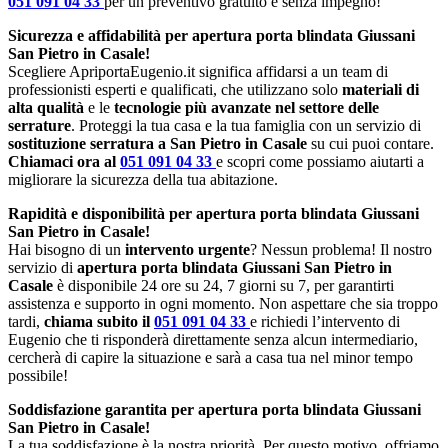
051 091 04 33
per un preventivo gratuito e senza impegno!
Sicurezza e affidabilità per apertura porta blindata Giussani
San Pietro in Casale!
Scegliere ApriportaEugenio.it significa affidarsi a un team di
professionisti esperti e qualificati, che utilizzano solo
materiali di
alta qualità
e le
tecnologie più avanzate nel settore delle
serrature
. Proteggi la tua casa e la tua famiglia con un servizio di
sostituzione serratura a San Pietro in Casale
su cui puoi contare.
Chiamaci ora al
051 091 04 33
e scopri come possiamo aiutarti a
migliorare la sicurezza della tua abitazione.
Rapidità e disponibilità per apertura porta blindata Giussani
San Pietro in Casale!
Hai bisogno di un
intervento urgente
? Nessun problema! Il nostro
servizio di
apertura porta blindata Giussani San Pietro in
Casale
è disponibile 24 ore su 24, 7 giorni su 7, per garantirti
assistenza e supporto in ogni momento. Non aspettare che sia troppo
tardi,
chiama subito il
051 091 04 33
e richiedi l’intervento di
Eugenio che ti risponderà direttamente senza alcun intermediario,
cercherà di capire la situazione e sarà a casa tua nel minor tempo
possibile!
Soddisfazione garantita per apertura porta blindata Giussani
San Pietro in Casale!
La tua soddisfazione è la nostra priorità. Per questo motivo, offriamo